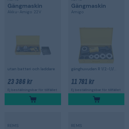
Gängmaskin
Gängmaskin
Akku-Amigo 22V
Amigo
utan batteri och laddare
gänghuvuden R 1/2-1,1/4", 1200 W
23 386 kr
11 781 kr
Ej beställningsbar för tillfället
Ej beställningsbar för tillfället
REMS
REMS