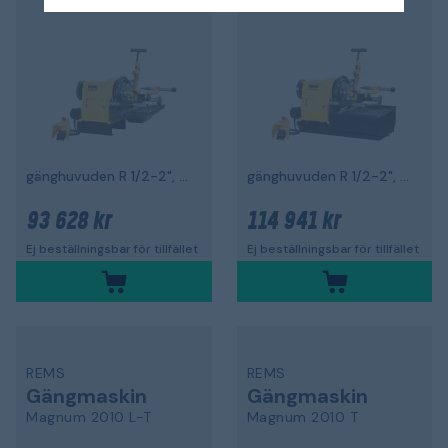
gänghuvuden R 1/2-2", 1700 W
gänghuvuden R 1/2-2", 1700 W
93 628 kr
114 941 kr
Ej beställningsbar för tillfället
Ej beställningsbar för tillfället
REMS
REMS
Gängmaskin
Gängmaskin
Magnum 2010 L-T
Magnum 2010 T