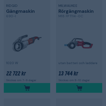
RIDGID
MILWAUKEE
Gängmaskin
Rörgängmaskin
690-I
M18 FPT114-0C
1020 W
utan batteri och laddare
22 722 kr
13 744 kr
Skickas om 7-9 dagar
Skickas om 8-10 dagar