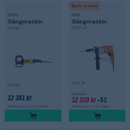
Back to work
REMS
FEIN
Gängmaskin
Gängmaskin
Amigo
GWP 10
450 W
1200W
12 969 kr
12 361 kr
12 320 kr
-5%
Skickas om 8-10 dagar
Skickas inom 24 timmar!