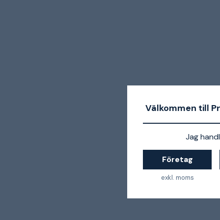
Välkommen till P
Jag handl
Företag
exkl. moms