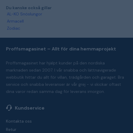
Du kanske också gillar
AL-KO Snöslungor
Armacell
Zodiac
Proffsmagasinet – Allt för dina hemmaprojekt
Proffsmagasinet har hjälpt kunder på den nordiska
marknaden sedan 2007. I vår snabba och lättnavigerade
webbutik hittar du allt för villan, trädgården och garaget. Bra
service och snabba leveranser är vår grej - vi skickar oftast
dina varor redan samma dag för leverans imorgon.
Kundservice
Kontakta oss
Retur