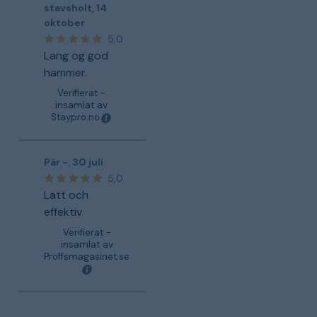
stavsholt
,
14
oktober
5,0
Lang og god
hammer.
Verifierat -
insamlat av
Staypro.no
Pär -
,
30 juli
5,0
Lätt och
effektiv
Verifierat -
insamlat av
Proffsmagasinet.se