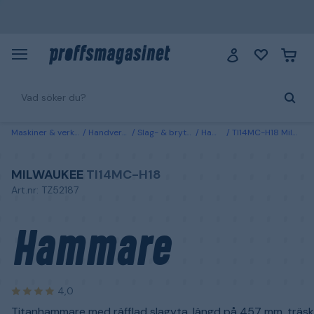
Maskiner & verktyg
Handverktyg
Slag- & brytverktyg
Hammare
TI14MC-H18 Milwaukee Hammare
MILWAUKEE
TI14MC-H18
Art.nr: TZ52187
Hammare
4,0
Titanhammare med räfflad slagyta, längd på 457 mm, träsk