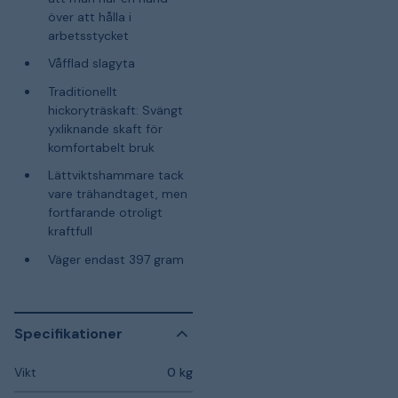
över att hålla i
arbetsstycket
Våfflad slagyta
Traditionellt
hickoryträskaft: Svängt
yxliknande skaft för
komfortabelt bruk
Lättviktshammare tack
vare trähandtaget, men
fortfarande otroligt
kraftfull
Väger endast 397 gram
Specifikationer
Vikt
0 kg