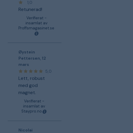
1,0
Retunerad!
Verifierat -
insamlat av
Proffsmagasinet.se
Øystein
Pettersen
,
12
mars
5,0
Lett, robust
med god
magnet.
Verifierat -
insamlat av
Staypro.no
Nicolai