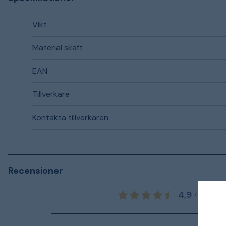
Vikt
Material skaft
EAN
Tillverkare
Kontakta tillverkaren
Recensioner
4,9
13
/
5