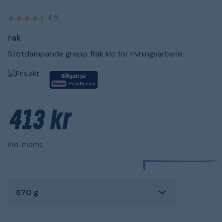
4,9
rak
Stötdämpande grepp. Rak klo för rivningsarbete.
413 kr
Inkl. moms
570 g