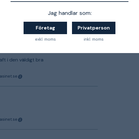
Jag handlar som:
asinet.se
Företag
Privatperson
exkl. moms
inkl. moms
ft i den väldigt bra
asinet.se
asinet.se