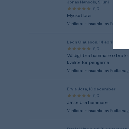
Jonas Hansols
,
9 juni
5,0
Mycket bra
Verifierat - insamlat av Proffsmag
Leon Olausson
,
14 april
5,0
Väldigt bra hammare o bra kra
kvalité för pengarna
Verifierat - insamlat av Proffsmag
Ervis Jota
,
13 december
5,0
Jätte bra hammare.
Verifierat - insamlat av Proffsmag