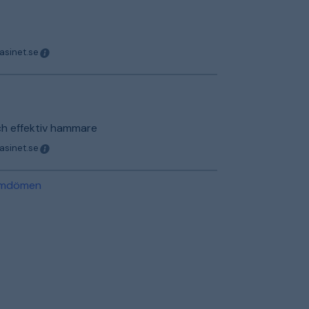
asinet.se
ch effektiv hammare
asinet.se
 omdömen