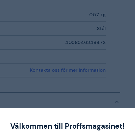
0.57 kg
Stål
4058546348472
Kontakta oss för mer information
omdömen
Välkommen till Proffsmagasinet!