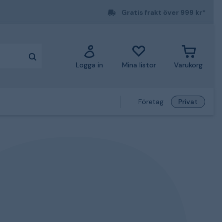
Gratis frakt över 999 kr*
Logga in
Mina listor
Varukorg
Företag
Privat