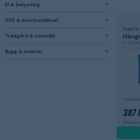
El & belysning
VVS & inomhusklimat
MAKITA
Häng
Trädgård & utemiljö
E-054
4
Bygg & interiör
med cli
387 
Skickas 