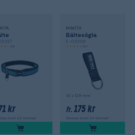
KITA
MAKITA
lte
Bältesögla
05337
E-05309
4,8
5,0
41 x 129 mm
71 kr
175 kr
fr.
ckas inom 24 timmar!
Skickas inom 24 timmar!