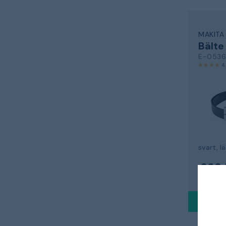
MAKITA
Bälte
E-053
4
svart, l
623 
Skickas o