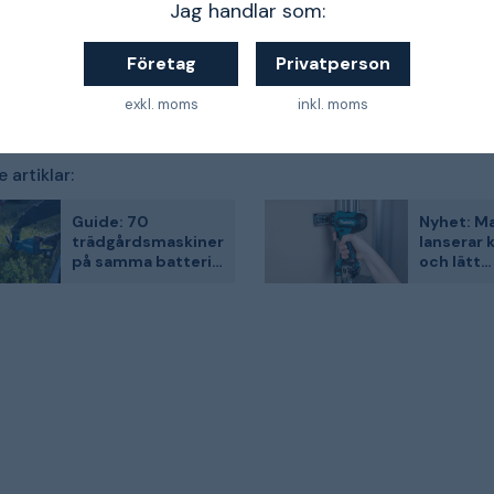
Jag handlar som:
1
Företag
Privatperson
exkl. moms
inkl. moms
 artiklar:
Guide: 70
Nyhet: Ma
trädgårdsmaskiner
lanserar
på samma batteri
och lätt
med Makita LXT
skruvdra
18V