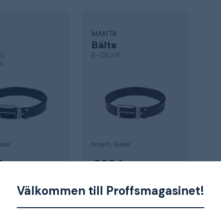
MAKITA
Bälte
65
E-05371
,0
äder
brunt, läder
kr
860 kr
m 9-11 dagar
Skickas om 9-11 dagar
Välkommen till Proffsmagasinet!