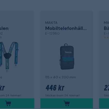
MAKITA
MA
slen
Mobiltelefonhållare
Bä
02
E-12980
E-
,0
ps
115 x 40 x 200 mm
kr
446 kr
2
inom 24 timmar!
Skickas inom 24 timmar!
Ski