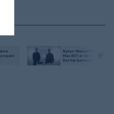
kita
Nyhet: Makita 40V
 kompakt
Max XGT är här –
Det här behöver du
gare!
veta