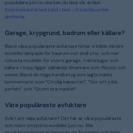
popululära just nu ska kan du läsa vår artikel
Sorptionsavfuktare bäst i test - 5 kundfavoriter
jämförda
.
Garage, krypgrund, badrum eller källare?
Bland våra populäraste avfuktare hittar vi både mindre
modeller lämpade för badrum och små ytor, och mer
robusta modeller för större garage, tvättstugor och
källare. I topp ligger välkända tillverkare som Woods och
eeese. Bland de höga kundbetyg som lagts märks
kommentarer som ”Otrolig kapacitet”, ”Gör sitt jobb
perfekt” och ”Grymt bra maskin!”.
Våra populäraste avfuktare
Svårt att välja avfuktare? Det här är våra populäraste
och mest omtyckta modeller just nu. Alla
produktomdömen är lämnade via Trustpilot och finns