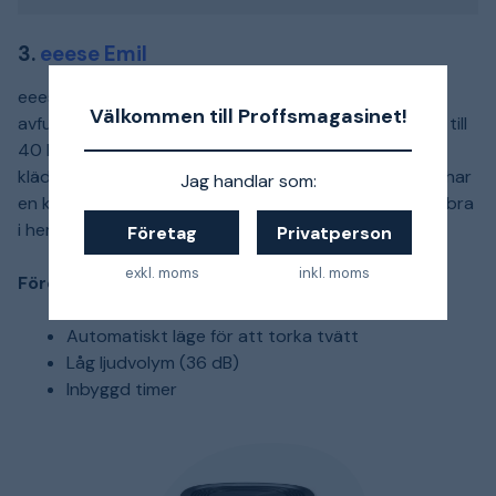
3.
eeese Emil
eeese Emil är en liten och kompakt avfuktare. Den
Välkommen till Proffsmagasinet!
avfuktar 10 liter/dygn och kan användas för ytor upp till
40 kvadratmeter. Det automatiska torkläget gör
kläderna torra snabbt efter tvätt. Att luftavfuktaren har
Jag handlar som:
en klassisk och elegant design gör att den smälter in bra
i hemmet.
Företag
Privatperson
exkl. moms
inkl. moms
Fördelar med eeese Emil
Automatiskt läge för att torka tvätt
Låg ljudvolym (36 dB)
Inbyggd timer