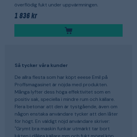
överflödig fukt under uppvärmningen.
1 836 kr
Så tycker våra kunder
De allra flesta som har köpt eeese Emil på
Proffsmagasinet är nöjda med produkten.
Många lyfter dess höga effektivitet som en
positiv sak, speciella i mindre rum och källare.
Flera betonar att den är tystgående, även om
någon enstaka användare tycker att den låter
för högt. En väldigt nöjd användare skriver:
"Grymt bra maskin funkar utmärkt tar bort
lukten i dåliga källare mm och fukt mögel köp