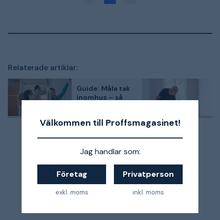
Relaterade artiklar:
Guide: Måla tak
inomhus – så
målar du
innertak själv
Välkommen till Proffsmagasinet!
Jag handlar som:
Företag
Privatperson
exkl. moms
inkl. moms