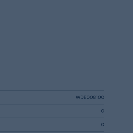
WDE008100
0
0