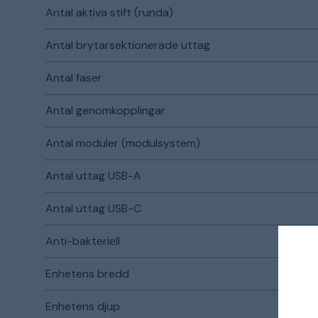
Antal aktiva stift (runda)
Antal brytarsektionerade uttag
Antal faser
Antal genomkopplingar
Antal moduler (modulsystem)
Antal uttag USB-A
Antal uttag USB-C
Anti-bakteriell
Enhetens bredd
Enhetens djup