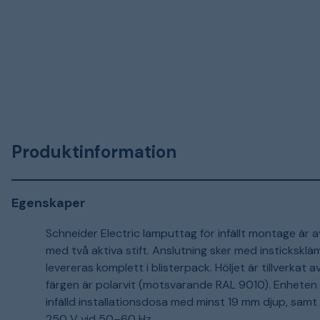
Produktinformation
Egenskaper
Schneider Electric lamputtag för infällt montage är a
med två aktiva stift. Anslutning sker med instickskl
levereras komplett i blisterpack. Höljet är tillverkat
färgen är polarvit (motsvarande RAL 9010). Enheten 
infälld installationsdosa med minst 19 mm djup, sa
250 V vid 50–60 Hz.