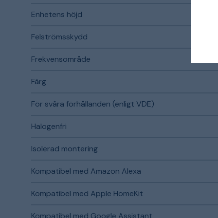
Enhetens höjd
Felströmsskydd
Frekvensområde
Färg
För svåra förhållanden (enligt VDE)
Halogenfri
Isolerad montering
Kompatibel med Amazon Alexa
Kompatibel med Apple HomeKit
Kompatibel med Google Assistant