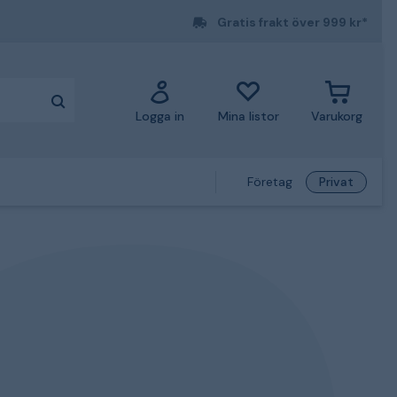
Gratis frakt över 999 kr*
Logga in
Mina listor
Varukorg
Företag
Privat