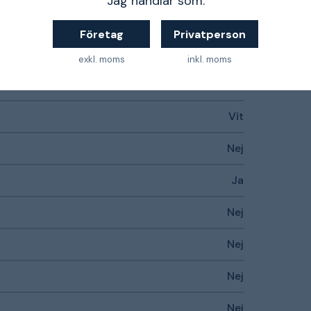
Jag handlar som:
95 mm
Företag
Privatperson
Nej
exkl. moms
inkl. moms
50-60 Hz
Vit
Nej
Ja
Nej
Nej
Nej
Nej