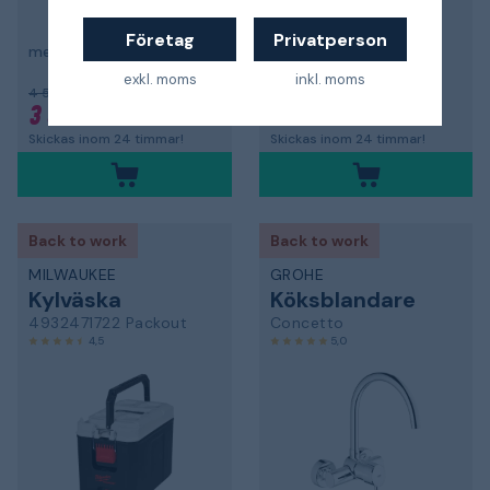
Företag
Privatperson
med alkaliska batterier
exkl. moms
inkl. moms
4 501 kr
989 kr
3 825 kr
-15%
890 kr
-10%
Skickas inom 24 timmar!
Skickas inom 24 timmar!
Back to work
Back to work
MILWAUKEE
GROHE
Kylväska
Köksblandare
4932471722 Packout
Concetto
4,5
5,0