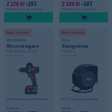
2 120 kr
-15%
2 190 kr
-10%
Skickas inom 24 timmar!
Skickas inom 24 timmar!
Back to work
Back to work
MILWAUKEE
PELA
Skruvdragare
Slangvinda
M18 BLDD2-502X
532902
4,2
4,0
med batteri och laddare
10 m, självupprullande
4 943 kr
997 kr