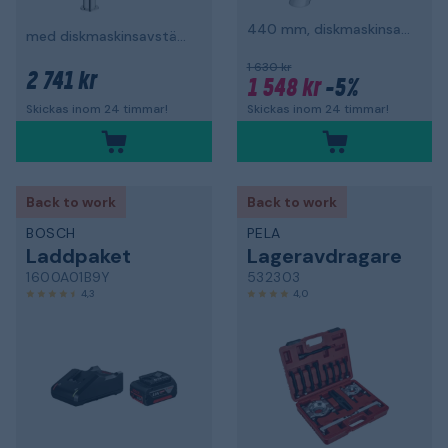
440 mm, diskmaskinsavstängning
med diskmaskinsavstängning
1 630 kr
2 741 kr
1 548 kr
-5%
Skickas inom 24 timmar!
Skickas inom 24 timmar!
Back to work
Back to work
BOSCH
PELA
Laddpaket
Lageravdragare
1600A01B9Y
532303
4,3
4,0