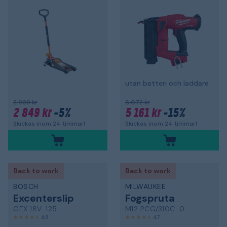
utan batteri och laddare
2 999 kr
6 072 kr
2 849 kr
-5%
5 161 kr
-15%
Skickas inom 24 timmar!
Skickas inom 24 timmar!
Back to work
Back to work
BOSCH
MILWAUKEE
Excenterslip
Fogspruta
GEX 18V-125
M12 PCG/310C-0
4,6
4,7