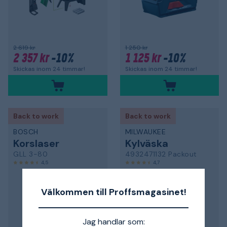
2 619 kr
1 250 kr
2 357 kr
-10%
1 125 kr
-10%
Skickas inom 24 timmar!
Skickas inom 24 timmar!
Back to work
Back to work
BOSCH
MILWAUKEE
Korslaser
Kylväska
GLL 3-80
4932471132 Packout
4,5
4,7
Välkommen till Proffsmagasinet!
Jag handlar som: