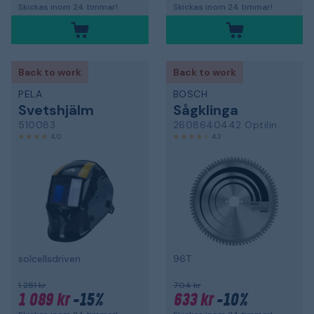
Skickas inom 24 timmar!
Skickas inom 24 timmar!
Back to work
Back to work
PELA
BOSCH
Svetshjälm
Sågklinga
510083
2608640442 Optiline Wood
4,0
4,3
solcellsdriven
96T
1 281 kr
704 kr
1 089 kr
-15%
633 kr
-10%