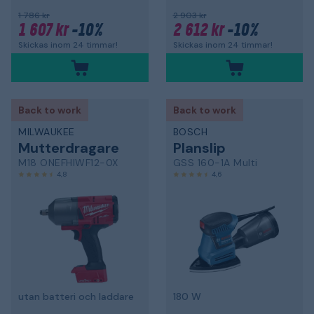
1 786 kr
2 903 kr
1 607 kr
-10%
2 612 kr
-10%
Skickas inom 24 timmar!
Skickas inom 24 timmar!
Back to work
Back to work
MILWAUKEE
BOSCH
Mutterdragare
Planslip
M18 ONEFHIWF12-0X
GSS 160-1A Multi
4,8
4,6
utan batteri och laddare
180 W