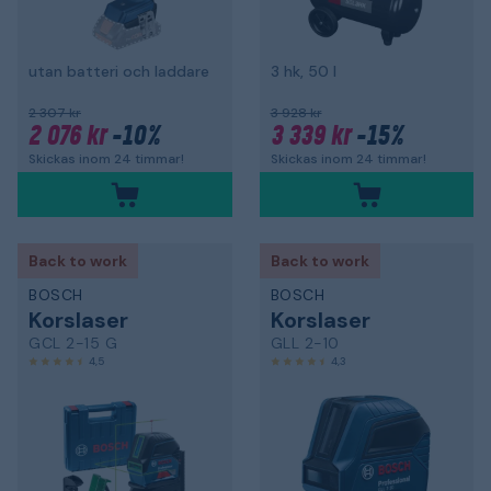
utan batteri och laddare
3 hk, 50 l
2 307 kr
3 928 kr
2 076 kr
-10%
3 339 kr
-15%
Skickas inom 24 timmar!
Skickas inom 24 timmar!
Back to work
Back to work
BOSCH
BOSCH
Korslaser
Korslaser
GCL 2-15 G
GLL 2-10
4,5
4,3