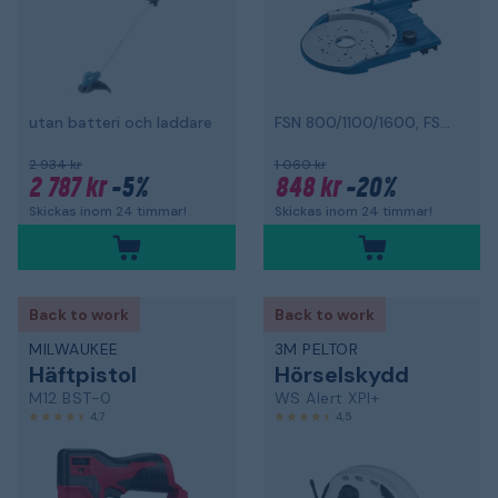
utan batteri och laddare
FSN 800/1100/1600, FSN RA 32 800/1600
2 934 kr
1 060 kr
2 787 kr
-5%
848 kr
-20%
Skickas inom 24 timmar!
Skickas inom 24 timmar!
Back to work
Back to work
MILWAUKEE
3M PELTOR
Häftpistol
Hörselskydd
M12 BST-0
WS Alert XPI+
4,7
4,5