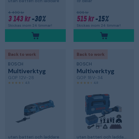
utan batteri och laddare
19 delar
4 490 kr
606 kr
3 143 kr
-30%
515 kr
-15%
Skickas inom 24 timmar!
Skickas inom 24 timmar!
Back to work
Back to work
BOSCH
BOSCH
Multiverktyg
Multiverktyg
GOP 12V-28
GOP 18V-34
4,5
4,8
utan batteri och laddare
utan batteri och laddare, med tillbehör