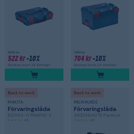
580 kr
783 kr
522 kr
-10%
704 kr
-10%
Skickas inom 24 timmar!
Skickas inom 24 timmar!
Back to work
Back to work
MAKITA
MILWAUKEE
Förvaringslåda
Förvaringslåda
821550-0 MAKPAC 2
4932464079 Packout
4,6
4,5