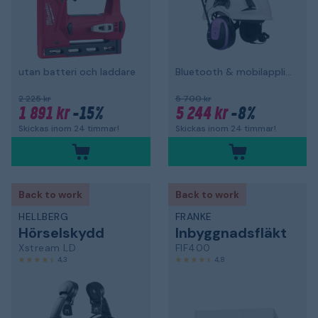
utan batteri och laddare
Bluetooth & mobilapplikation, hjälmfäste
2 225 kr
5 700 kr
1 891 kr
-15%
5 244 kr
-8%
Skickas inom 24 timmar!
Skickas inom 24 timmar!
Back to work
Back to work
HELLBERG
FRANKE
Hörselskydd
Inbyggnadsfläkt
Xstream LD
FIF400
4,3
4,8