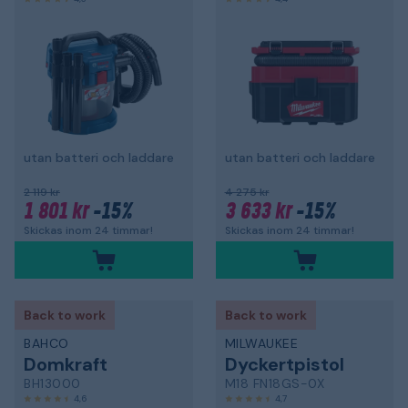
utan batteri och laddare
utan batteri och laddare
2 119 kr
4 275 kr
1 801 kr
-15%
3 633 kr
-15%
Skickas inom 24 timmar!
Skickas inom 24 timmar!
Back to work
Back to work
BAHCO
MILWAUKEE
Domkraft
Dyckertpistol
BH13000
M18 FN18GS-0X
4,6
4,7