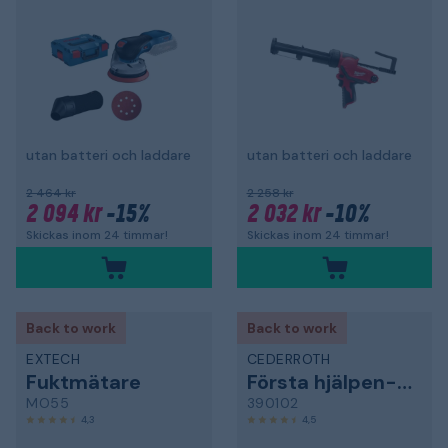
utan batteri och laddare
utan batteri och laddare
2 464 kr
2 258 kr
2 094 kr
-15%
2 032 kr
-10%
Skickas inom 24 timmar!
Skickas inom 24 timmar!
Back to work
Back to work
EXTECH
CEDERROTH
Fuktmätare
Första hjälpen-kit
MO55
390102
4,3
4,5