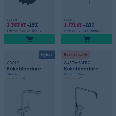
1 581 kr
1 968 kr
1 343 kr
-15%
1 771 kr
-10%
Skickas inom 24 timmar!
Skickas inom 24 timmar!
Nyhet
Back to work
GROHE
GUSTAVSBERG
Köksblandare
Köksblandare
Minta
Nordic Plus
4,6
4,7