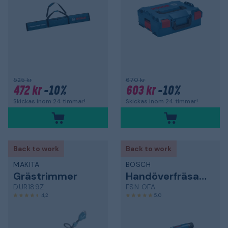
525 kr
670 kr
472 kr
-10%
603 kr
-10%
Skickas inom 24 timmar!
Skickas inom 24 timmar!
Back to work
Back to work
MAKITA
BOSCH
Grästrimmer
Handöverfräsadapter
DUR189Z
FSN OFA
4,2
5,0