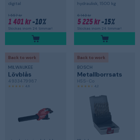
digital
hydraulisk, 1500 kg
1 557 kr
6 143 kr
1 401 kr
-10%
5 225 kr
-15%
Skickas inom 24 timmar!
Skickas inom 24 timmar!
Back to work
Back to work
MILWAUKEE
BOSCH
Lövblås
Metallborrsats
4933479987
HSS-Co
4,6
4,2