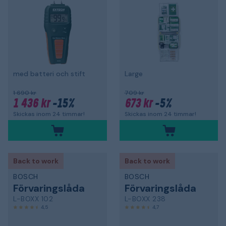
med batteri och stift
Large
1 690 kr
709 kr
1 436 kr
-15%
673 kr
-5%
Skickas inom 24 timmar!
Skickas inom 24 timmar!
Back to work
Back to work
BOSCH
BOSCH
Förvaringslåda
Förvaringslåda
L-BOXX 102
L-BOXX 238
4,5
4,7