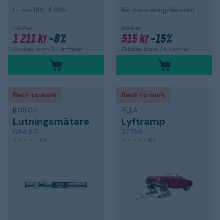
Li-ion 18V, 4,0Ah
för montering/demontering av hjullager
1 317 kr
604 kr
1 211 kr
-8%
515 kr
-15%
Skickas inom 24 timmar!
Skickas inom 24 timmar!
Back to work
Back to work
BOSCH
PELA
Lutningsmätare
Lyftramp
GIM 60
32788
4,3
4,8