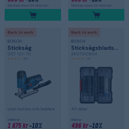
Skickas inom 24 timmar!
Skickas inom 24 timmar!
Back to work
Back to work
BOSCH
BOSCH
Sticksåg
Sticksågsbladsats
GST 12V-70
2607010904
4,5
4,7
utan batteri och laddare
40 delar
1 862 kr
552 kr
1 675 kr
-10%
496 kr
-10%