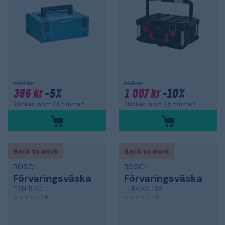
407 kr
1 119 kr
386 kr
-5%
1 007 kr
-10%
Skickas inom 24 timmar!
Skickas inom 24 timmar!
Back to work
Back to work
BOSCH
BOSCH
Förvaringsväska
Förvaringsväska
FSN BAG
L-BOXX 136
4,9
4,8