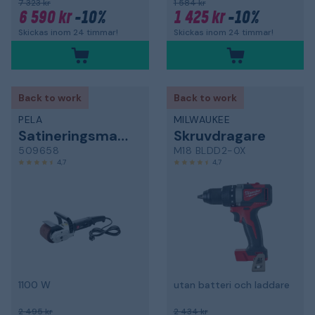
7 323 kr
1 584 kr
6 590 kr
-10%
1 425 kr
-10%
Skickas inom 24 timmar!
Skickas inom 24 timmar!
Back to work
Back to work
PELA
MILWAUKEE
Satineringsmaskin
Skruvdragare
509658
M18 BLDD2-0X
4,7
4,7
1100 W
utan batteri och laddare
2 495 kr
2 434 kr