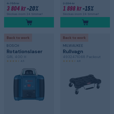
4 755 kr
2 234 kr
3 804 kr
-20%
1 898 kr
-15%
Skickas inom 24 timmar!
Skickas inom 24 timmar!
Back to work
Back to work
BOSCH
MILWAUKEE
Rotationslaser
Rullvagn
GRL 400 H
4932471068 Packout
4,5
4,8