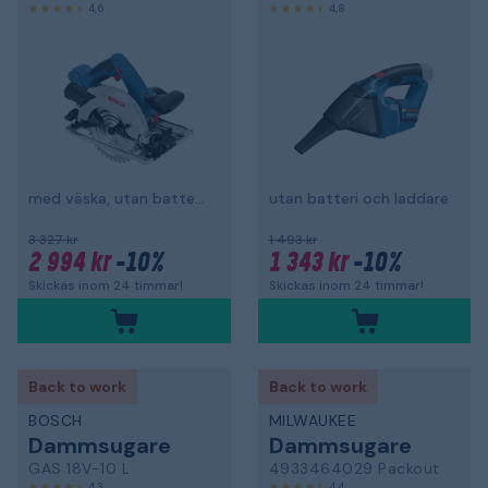
4,6
4,8
med väska, utan batteri och laddare
utan batteri och laddare
3 327 kr
1 493 kr
2 994 kr
-10%
1 343 kr
-10%
Skickas inom 24 timmar!
Skickas inom 24 timmar!
Back to work
Back to work
BOSCH
MILWAUKEE
Dammsugare
Dammsugare
GAS 18V-10 L
4933464029 Packout
4,3
4,4