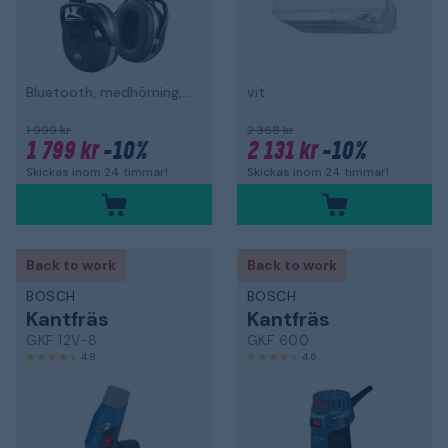
Bluetooth, medhörning, hjälmfäste
vit
1 999 kr
2 368 kr
1 799 kr
-10%
2 131 kr
-10%
Skickas inom 24 timmar!
Skickas inom 24 timmar!
Back to work
Back to work
BOSCH
BOSCH
Kantfräs
Kantfräs
GKF 12V-8
GKF 600
4,8
4,6