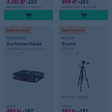
4 201 kr
-15%
849 kr
-15%
Skickas inom 24 timmar!
Skickas inom 24 timmar!
Back to work
Back to work
MILWAUKEE
BOSCH
Sortimentlåda
Stativ
4932464080 Packout
BT 150
4,9
4,4
med 1/4"-gänga
999 kr
698 kr
899 kr
-10%
593 kr
-15%