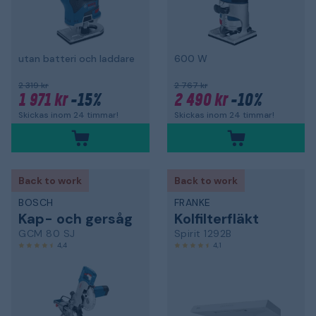
utan batteri och laddare
600 W
2 319 kr
2 767 kr
1 971 kr
-15%
2 490 kr
-10%
Skickas inom 24 timmar!
Skickas inom 24 timmar!
Back to work
Back to work
BOSCH
FRANKE
Kap- och gersåg
Kolfilterfläkt
GCM 80 SJ
Spirit 1292B
4,4
4,1