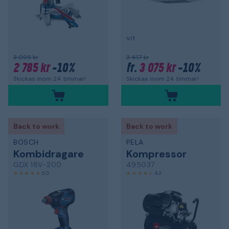
vit
3 095 kr
3 417 kr
2 785 kr
-10%
3 075 kr
-10%
fr.
Skickas inom 24 timmar!
Skickas inom 24 timmar!
Back to work
Back to work
BOSCH
PELA
Kombidragare
Kompressor
GDX 18V-200
495037
5,0
4,3