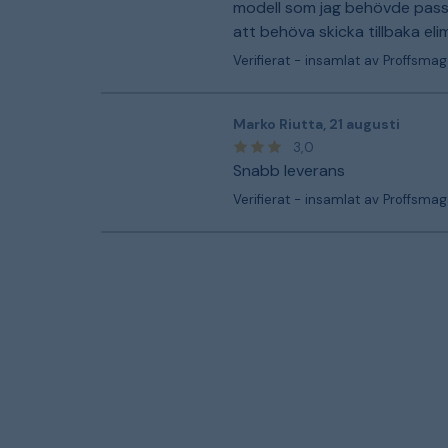
modell som jag behövde passa
att behöva skicka tillbaka eli
Verifierat - insamlat av Proffsmag
Marko Riutta
,
21 augusti
3,0
Snabb leverans
Verifierat - insamlat av Proffsmag