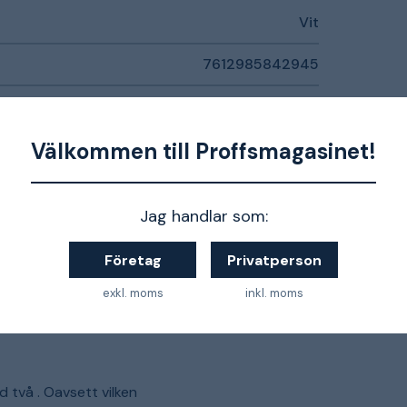
Vit
7612985842945
Välkommen till Proffsmagasinet!
Kontakta oss för mer information
Jag handlar som:
Företag
Privatperson
ömen
exkl. moms
inkl. moms
 två . Oavsett vilken