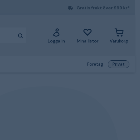
Gratis frakt över 999 kr*
Logga in
Mina listor
Varukorg
Företag
Privat