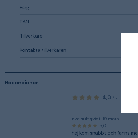
Färg
EAN
Tillverkare
Kontakta tillverkaren
Recensioner
4,0
2
omd
/
5
eva hultqvist
,
19 mars
5,0
hej kom snabbt och fanns med