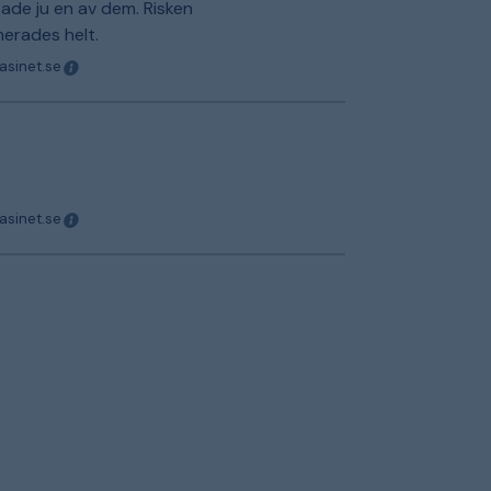
de ju en av dem. Risken
merades helt.
asinet.se
asinet.se