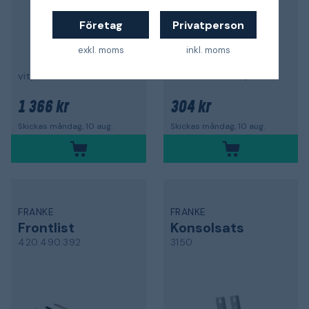
Företag
Privatperson
exkl. moms
inkl. moms
vit, stor
till våtrumsfläkt, vit
1 366 kr
304 kr
Skickas måndag, 10 aug.
Skickas måndag, 10 aug.
FRANKE
FRANKE
Frontlist
Konsolsats
420.490.392
3150