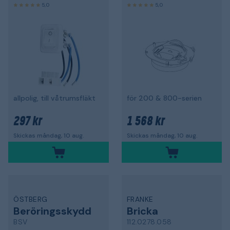
5,0
5,0
allpolig, till våtrumsfläkt
för 200 & 800-serien
297 kr
1 568 kr
Skickas måndag, 10 aug.
Skickas måndag, 10 aug.
ÖSTBERG
FRANKE
Beröringsskydd
Bricka
BSV
112.0278.058