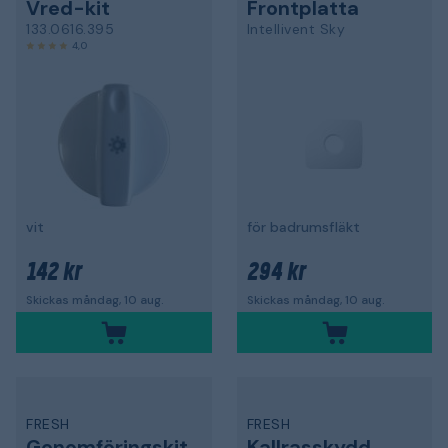
Vred-kit
Frontplatta
133.0616.395
Intellivent Sky
4,0
vit
för badrumsfläkt
142 kr
294 kr
Skickas måndag, 10 aug.
Skickas måndag, 10 aug.
FRESH
FRESH
Genomföringskit
Kallrasskydd