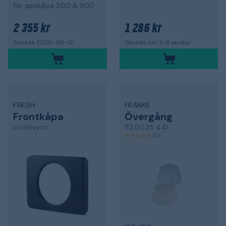
för spiskåpa 200 & 800
2 355 kr
1 286 kr
Skickas 2026-08-12
Skickas om 2-3 veckor
FRESH
FRANKE
Frontkåpa
Övergång
Intellivent
112.0035.441
5,0