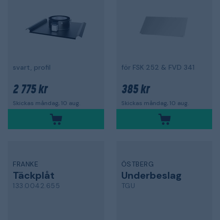
svart, profil
för FSK 252 & FVD 341
2 775 kr
385 kr
Skickas måndag, 10 aug.
Skickas måndag, 10 aug.
FRANKE
ÖSTBERG
Täckplåt
Underbeslag
133.0042.655
TGU