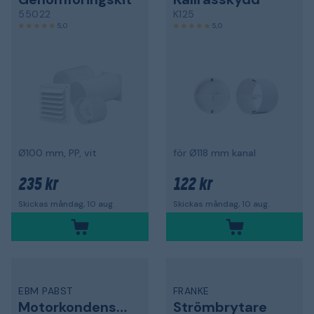
55022
K125
5,0
5,0
Ø100 mm, PP, vit
för Ø118 mm kanal
235 kr
122 kr
Skickas måndag, 10 aug.
Skickas måndag, 10 aug.
EBM PABST
FRANKE
Motorkondensator
Strömbrytare