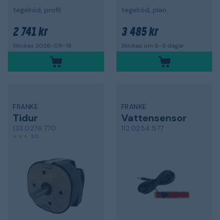
tegelröd, profil
tegelröd, plan
2 741 kr
3 485 kr
Skickas 2026-09-18
Skickas om 6-9 dagar
FRANKE
FRANKE
Tidur
Vattensensor
133.0276.770
112.0254.577
3,0