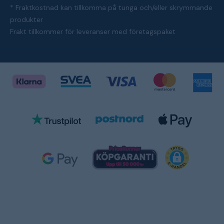
* Fraktkostnad kan tillkomma på tunga och/eller skrymmande
produkter
Frakt tillkommer för leveranser med företagspaket