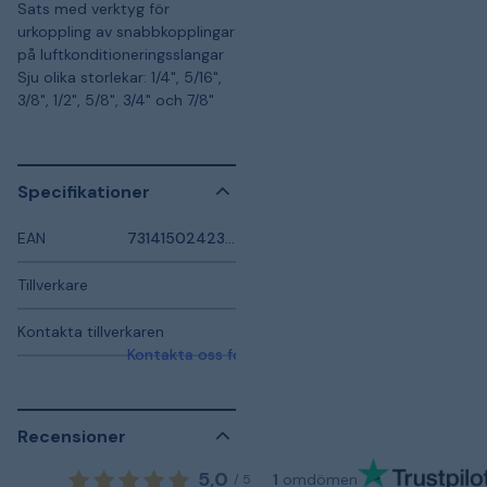
Sats med verktyg för
urkoppling av snabbkopplingar
på luftkonditioneringsslangar
Sju olika storlekar: 1/4", 5/16",
3/8", 1/2", 5/8", 3/4" och 7/8"
Specifikationer
EAN
7314150242337
Tillverkare
Kontakta tillverkaren
Kontakta oss för mer information
Recensioner
5,0
1
omdömen
/
5