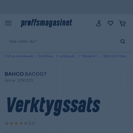
VVS & inomhusklimat
Inomhusklimat
Luftkonditionering AC
Tillbehör luftkonditionering AC
BAC007 Bahco Verktygssats för luftkonditioneringsslangar
BAHCO
BAC007
Art.nr: 2710373
Verktygssats
5,0