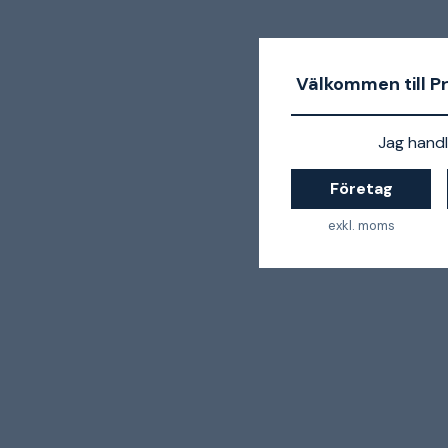
Välkommen till P
Jag handl
Företag
exkl. moms