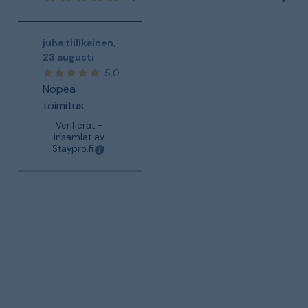
juha tiilikainen
,
23 augusti
5,0
Nopea
toimitus.
Verifierat -
insamlat av
Staypro.fi