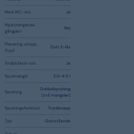
Med WC-sits
Ja
Mjukstängande
Nej
gångjärn
Placering utlopp
Dolt S-lås
(typ)
Snabbfäste sits
Ja
Spolmängd
2.0-4.0 l
Dubbelspolning
Spolning
(två mängder)
Spolningsfunktion
Tryckknapp
Typ
Golvstående
Typ av