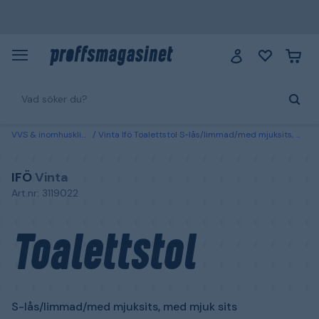
VVS & inomhusklimat
Vinta Ifö Toalettstol S-lås/limmad/med mjuksits, med mjuk sits
IFÖ
Vinta
Art.nr: 3119022
Toalettstol
S-lås/limmad/med mjuksits, med mjuk sits