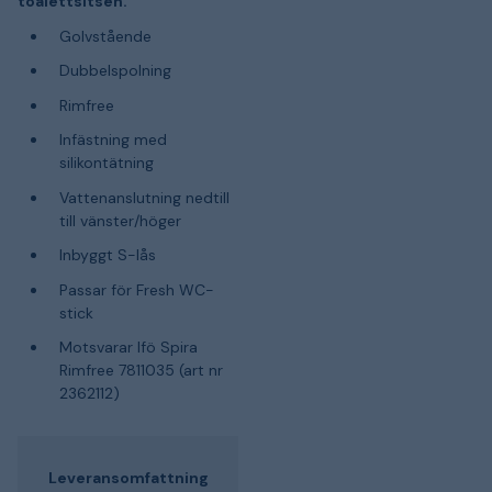
toalettsitsen.
Golvstående
Dubbelspolning
Rimfree
Infästning med
silikontätning
Vattenanslutning nedtill
till vänster/höger
Inbyggt S-lås
Passar för Fresh WC-
stick
Motsvarar Ifö Spira
Rimfree 7811035 (art nr
2362112)
Leveransomfattning