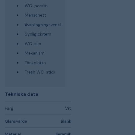
WC-porslin
Manschett
Avstängningsventil
Synlig cistern
WC-sits
Mekanism
Täckplatta
Fresh WC-stick
Tekniska data
Färg
Vit
Glansvärde
Blank
Material
Keramik