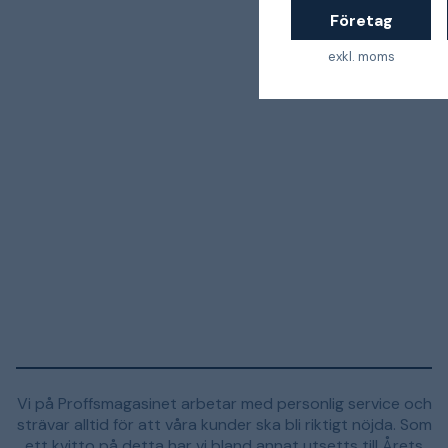
Företag
exkl. moms
Vi på Proffsmagasinet arbetar med personlig service och
strävar alltid för att våra kunder ska bli riktigt nöjda. Som
ett kvitto på detta har vi bland annat utsetts till Årets