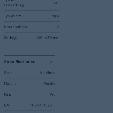
Lim
fastsättning
Typ av sits
Mjuk
Utan spolkant
Ja
Sitthöjd
420-420 mm
Specifikationer
Serie
Ifö Vinta
Material
Porslin
Färg
Vit
EAN
4025410528056