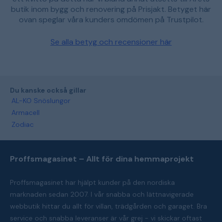
butik inom bygg och renovering på Prisjakt. Betyget här
ovan speglar våra kunders omdömen på Trustpilot.
Se alla betyg och recensioner här
Du kanske också gillar
AL-KO Snöslungor
Armacell
Zodiac
Proffsmagasinet – Allt för dina hemmaprojekt
Proffsmagasinet har hjälpt kunder på den nordiska
marknaden sedan 2007. I vår snabba och lättnavigerade
webbutik hittar du allt för villan, trädgården och garaget. Bra
service och snabba leveranser är vår grej - vi skickar oftast