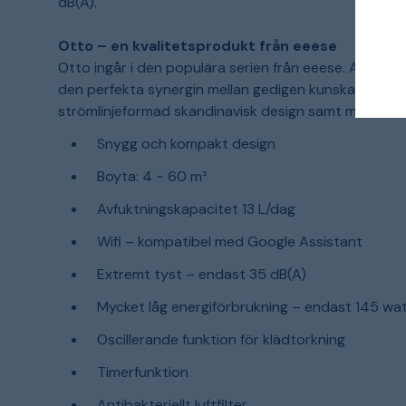
dB(A).
Otto – en kvalitetsprodukt från eeese
Otto ingår i den populära serien från eeese. Alla pr
den perfekta synergin mellan gedigen kunskap om de
strömlinjeformad skandinavisk design samt med den 
Snygg och kompakt design
Boyta: 4 ~ 60 m²
Avfuktningskapacitet 13 L/dag
Wifi – kompatibel med Google Assistant
Extremt tyst – endast 35 dB(A)
Mycket låg energiförbrukning – endast 145 wa
Oscillerande funktion för klädtorkning
Timerfunktion
Antibakteriellt luftfilter