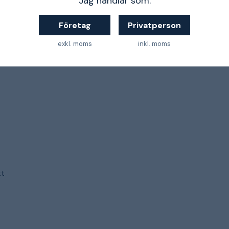
Jag handlar som:
Företag
Privatperson
odukter i denna serie är skapade utifrån målet om
exkl. moms
inkl. moms
t europeiska klimatet och miljön, snygg och
senaste tekniken.
tt