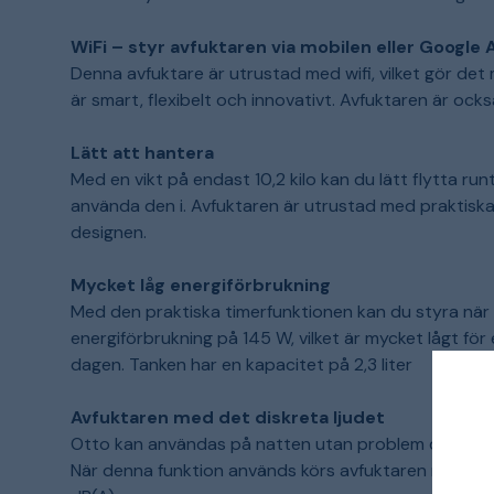
WiFi – styr avfuktaren via mobilen eller Google 
Denna avfuktare är utrustad med wifi, vilket gör det 
är smart, flexibelt och innovativt. Avfuktaren är oc
Lätt att hantera
Med en vikt på endast 10,2 kilo kan du lätt flytta ru
använda den i. Avfuktaren är utrustad med praktisk
designen.
Mycket låg energiförbrukning
Med den praktiska timerfunktionen kan du styra när a
energiförbrukning på 145 W, vilket är mycket lågt för 
dagen. Tanken har en kapacitet på 2,3 liter
Avfuktaren med det diskreta ljudet
Otto kan användas på natten utan problem då den har
När denna funktion används körs avfuktaren med låg 