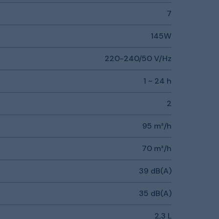
7
145W
220-240/50 V/Hz
1 ~ 24 h
2
95 m³/h
70 m³/h
39 dB(A)
35 dB(A)
2,3 L