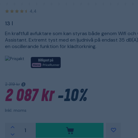
4,4
13 l
En kraftfull avfuktare som kan styras både genom Wifi och
Assistant. Extremt tyst med en ljudnivå på endast 35 dB(A
en oscillerande funktion för klädtorkning.
2 319 kr
2 087 kr
-10%
Inkl. moms