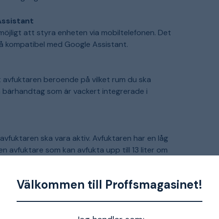
Assistant
möjligt att styra enheten via mobiltelefonen. Det
kså kompatibel med Google Assistant.
nt avfuktaren beroende på vilket rum du ska
a bärhandtag som är vackert integrerade i
vfuktaren ska vara aktiv. Avfuktaren har en låg
en avfuktare som kan avfukta upp till 13 liter om
Välkommen till Proffsmagasinet!
 ett smart viloläge som du lätt kan aktivera.
fläkthastighet och en ljudnivå på endast 35