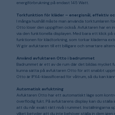
energiförbrukning på endast 145 Watt.
Torkfunktion för kläder – energisnål, effektiv oc
I många hushåll måste man använda torktumlaren för 
Otto löser den uppgiften också. Avfuktaren har en i
via den funktionella displayen. Med bara ett klick på
funktionen för klädtorkning, som torkar kläderna ex
W gör avfuktaren till ett billigare och smartare alter
Använd avfuktaren Otto i badrummet
Badrummet är ett av de rum där det bildas mycket fu
kunna sätta på avfuktaren Otto för att snabbt uppnå
Otto är IPX4-klassificerad för våtrum, så du kan kä
Automatisk avfuktning
Avfuktaren Otto har ett automatiskt läge som kontro
överflödig fukt. På avfuktarens display kan du ställa 
att du når exakt rätt nivå i rummet. Inställningarna 
vilket betyder att du inte behöver ställa in dem ige