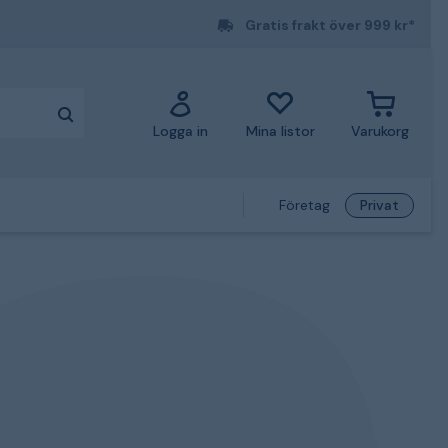
Gratis frakt över 999 kr*
Logga in
Mina listor
Varukorg
Företag
Privat