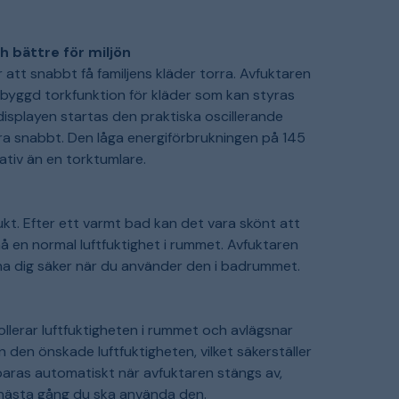
h bättre för miljön
att snabbt få familjens kläder torra. Avfuktaren
nbyggd torkfunktion för kläder som kan styras
 displayen startas den praktiska oscillerande
tra snabbt. Den låga energiförbrukningen på 145
nativ än en torktumlare.
kt. Efter ett varmt bad kan det vara skönt att
 en normal luftfuktighet i rummet. Avfuktaren
nna dig säker när du använder den i badrummet.
llerar luftfuktigheten i rummet och avlägsnar
in den önskade luftfuktigheten, vilket säkerställer
sparas automatiskt när avfuktaren stängs av,
n nästa gång du ska använda den.