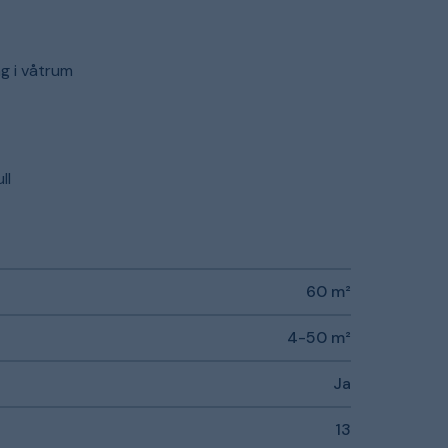
ng i våtrum
ll
60 m²
4-50 m²
Ja
13