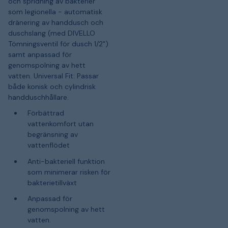
och spridning av bakterier
som legionella - automatisk
dränering av handdusch och
duschslang (med DIVELLO
Tömningsventil för dusch 1/2")
samt anpassad för
genomspolning av hett
vatten. Universal Fit: Passar
både konisk och cylindrisk
handduschhållare.
Förbättrad
vattenkomfort utan
begränsning av
vattenflödet
Anti-bakteriell funktion
som minimerar risken för
bakterietillväxt
Anpassad för
genomspolning av hett
vatten.