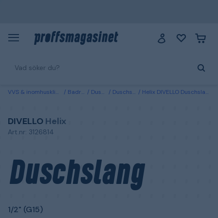
VVS & inomhusklimat
Badrum
Duschar
Duschslangar
Helix DIVELLO Duschslang 1/2" (G15) Silver
DIVELLO
Helix
Art.nr: 3126814
Duschslang
1/2" (G15)