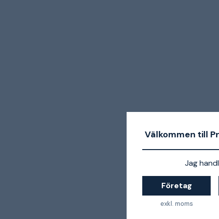
Välkommen till P
Jag handl
Företag
exkl. moms