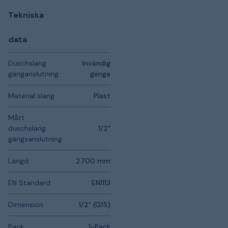
Tekniska
data
Duschslang
Invändig
gänganslutning
gänga
Material slang
Plast
Mått
duschslang
1/2"
gängsanslutning
Längd
2700 mm
EN Standard
EN1113
Dimension
1/2" (G15)
Pack
1-Pack