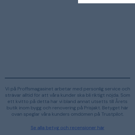
Vi på Proffsmagasinet arbetar med personlig service och
strävar alltid för att våra kunder ska bli riktigt nöjda. Som
ett kvitto på detta har vi bland annat utsetts till Årets
butik inom bygg och renovering på Prisjakt. Betyget här
ovan speglar våra kunders omdömen på Trustpilot.
Se alla betyg och recensioner här