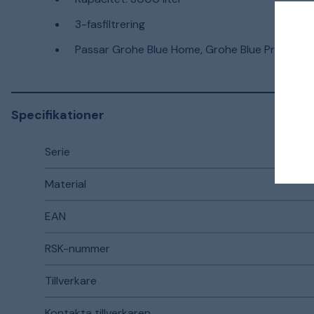
3-fasfiltrering
Passar Grohe Blue Home, Grohe Blue Professio
Specifikationer
Serie
Material
EAN
RSK-nummer
Tillverkare
Kontakta tillverkaren