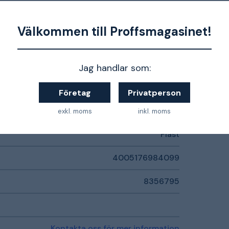
Välkommen till Proffsmagasinet!
nal och Grohe Blue Pure
Jag handlar som:
Företag
Privatperson
Grohe Blue
exkl. moms
inkl. moms
Plast
4005176984099
8356795
Kontakta oss för mer information