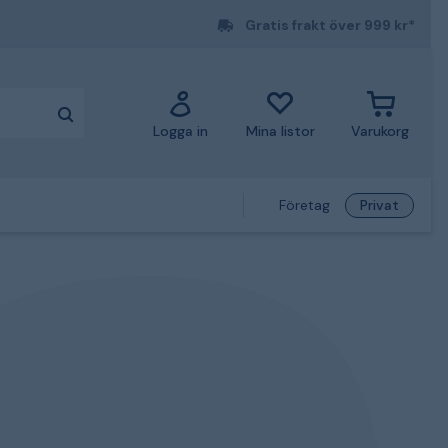
Gratis frakt över 999 kr*
Logga in
Mina listor
Varukorg
Företag
Privat