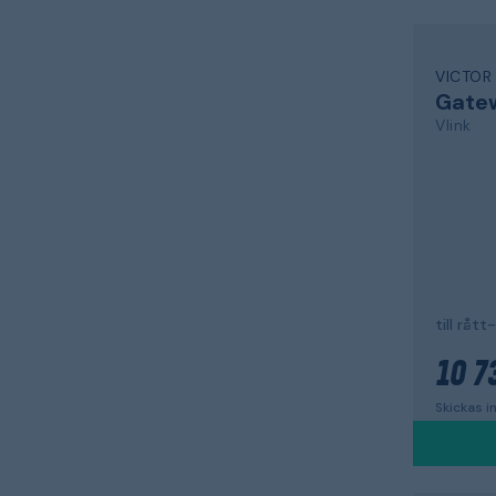
VICTOR
Gate
Vlink
till råt
10 7
Skickas 