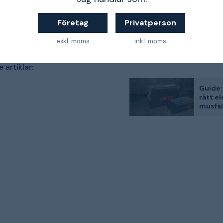
Företag
Privatperson
exkl. moms
inkl. moms
 artiklar:
Guide:
rätt e
musfäl
Victor