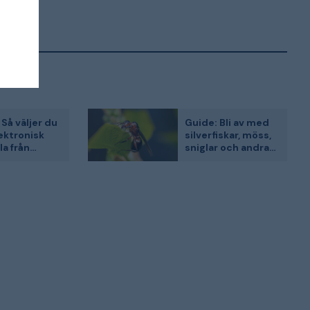
 Så väljer du
Guide: Bli av med
lektronisk
silverfiskar, möss,
la från
sniglar och andra
skadedjur