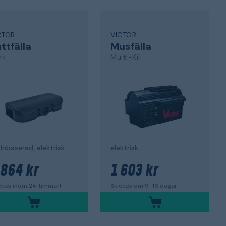
CTOR
VICTOR
ttfälla
Musfälla
nk
Multi-Kill
nbaserad, elektrisk
elektrisk
 864 kr
1 603 kr
ckas inom 24 timmar!
Skickas om 9-16 dagar