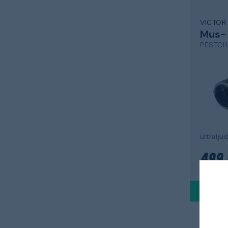
VICTOR
PESTCH
ultraljud
499 
Skickas 