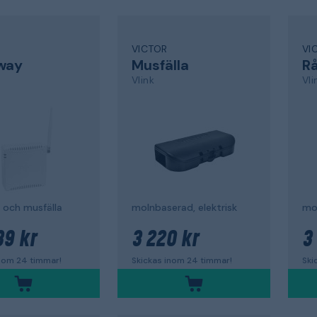
VICTOR
VI
way
Musfälla
Rå
Vlink
Vli
t- och musfälla
molnbaserad, elektrisk
mol
39 kr
3 220 kr
3
inom 24 timmar!
Skickas inom 24 timmar!
Ski