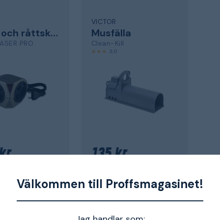
VICTOR
Mus- och råttskrämma
Musfälla
ASER PRO
Clean-Kill
3,0
kr
135 kr
om 9-16 dagar
Skickas om 9-16 dagar
Välkommen till Proffsmagasinet!
Jag handlar som:
1