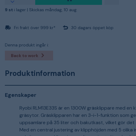
9 st
i lager |
Skickas måndag, 10 aug.
Fri frakt över 999 kr*
30 dagars öppet köp
Denna produkt ingår i:
Back to work
Produktinformation
Egenskaper
Ryobi RLM13E33S är en 1300W gräsklippare med en kl
gräsytor. Gräsklipparen har en 3-i-1-funktion som ger d
uppsamlare på 35 liter och bakutkast, vilket gör det
Med en central justering av klipphöjden med 5 olika 