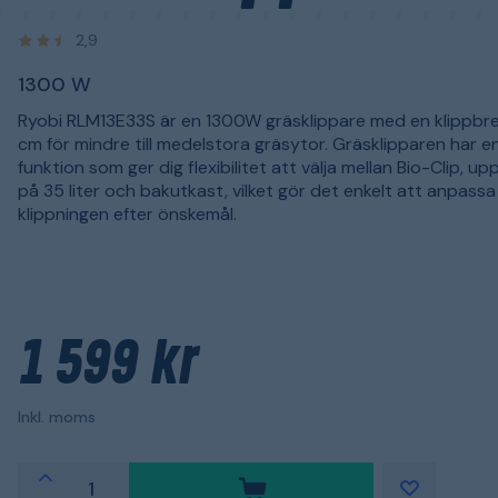
2,9
1300 W
Ryobi RLM13E33S är en 1300W gräsklippare med en klippbr
cm för mindre till medelstora gräsytor. Gräsklipparen har en
funktion som ger dig flexibilitet att välja mellan Bio-Clip, u
på 35 liter och bakutkast, vilket gör det enkelt att anpassa
klippningen efter önskemål.
1 599 kr
Inkl. moms