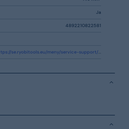
Ja
4892210822581
https://se.ryobitools.eu/meny/service-support/kontakta-oss/kontakta-oss/