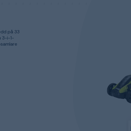
edd på 33
 3-i-1-
ppsamlare