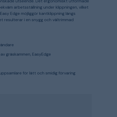
h önskade utseende. Det ergonomiskt utformade
kväm arbetsställning under klippningen, vilket
Easy Edge möjliggör kantklippning längs
et resulterar i en snygg och vältrimmad
nvändare
älp av gräskammen, EasyEdge
ppsamlare för lätt och smidig förvaring