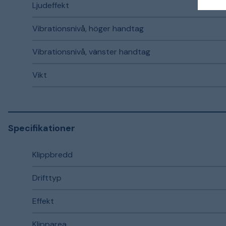
Ljudeffekt
Vibrationsnivå, höger handtag
Vibrationsnivå, vänster handtag
Vikt
Specifikationer
Klippbredd
Drifttyp
Effekt
Klipparea