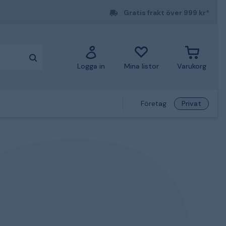
Gratis frakt över 999 kr*
Logga in
Mina listor
Varukorg
Företag
Privat