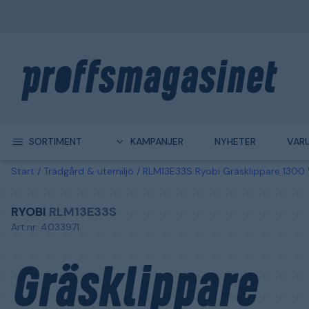
SORTIMENT
KAMPANJER
NYHETER
VAR
Start
Trädgård & utemiljö
RLM13E33S Ryobi Gräsklippare 1300
RYOBI
RLM13E33S
Art.nr: 4033971
Gräsklippare