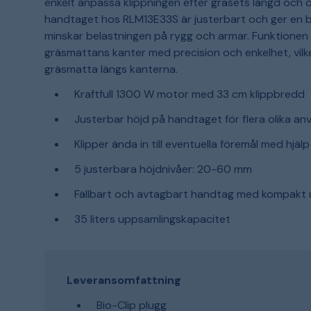
enkelt anpassa klippningen efter gräsets längd oc
handtaget hos RLM13E33S är justerbart och ger en be
minskar belastningen på rygg och armar. Funktionen 
gräsmattans kanter med precision och enkelhet, vilk
gräsmatta längs kanterna.
Kraftfull 1300 W motor med 33 cm klippbredd
Justerbar höjd på handtaget för flera olika a
Klipper ända in till eventuella föremål med hj
5 justerbara höjdnivåer: 20-60 mm
Fällbart och avtagbart handtag med kompakt u
35 liters uppsamlingskapacitet
Leveransomfattning
Bio-Clip plugg