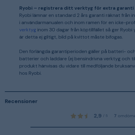
Ryobi – registrera ditt verktyg för extra garanti
Ryobi lämnar en standard 2 års garanti räknat från 
i användarmanualen och inom ramen för en icke-prof
verktyg
inom 30 dagar från köptillfället så ger Ryobi yt
är detta ej giltigt, bild på kvittot måste bifogas.
Den förlängda garantiperioden gäller på batteri- oc
batterier och laddare (ej bensindrivna verktyg och til
produkt hänvisas du vidare till medföljande bruksan
hos Ryobi.
Recensioner
2,9
7
omdöm
/
5