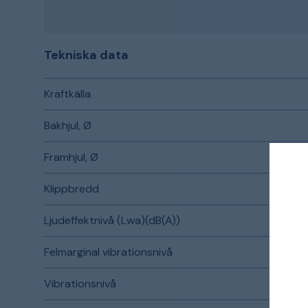
Tekniska data
Kraftkälla
Bakhjul, Ø
Framhjul, Ø
Klippbredd
Ljudeffektnivå (Lwa)(dB(A))
Felmarginal vibrationsnivå
Vibrationsnivå