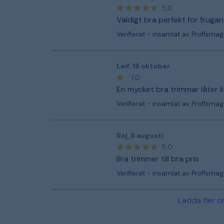
5,0
Väldigt bra perfekt för frugan
Verifierat - insamlat av Proffsmag
Leif
,
18 oktober
1,0
En mycket bra trimmar låter li
Verifierat - insamlat av Proffsmag
Roj
,
8 augusti
5,0
Bra trimmer till bra pris
Verifierat - insamlat av Proffsmag
Ladda fler