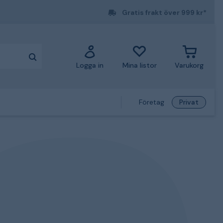
Gratis frakt över 999 kr*
Logga in
Mina listor
Varukorg
Företag
Privat