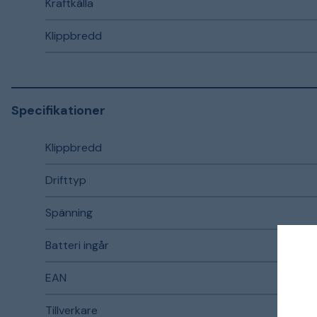
Kraftkälla
Klippbredd
Specifikationer
Klippbredd
Drifttyp
Spänning
Batteri ingår
EAN
Tillverkare