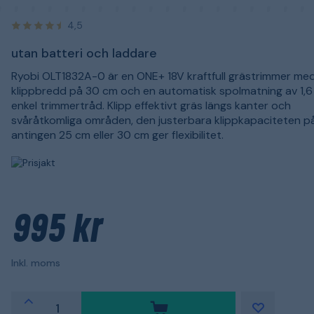
4,5
utan batteri och laddare
Ryobi OLT1832A-0 är en ONE+ 18V kraftfull grästrimmer me
klippbredd på 30 cm och en automatisk spolmatning av 1,
enkel trimmertråd. Klipp effektivt gräs längs kanter och
svåråtkomliga områden, den justerbara klippkapaciteten p
antingen 25 cm eller 30 cm ger flexibilitet.
995 kr
Inkl. moms