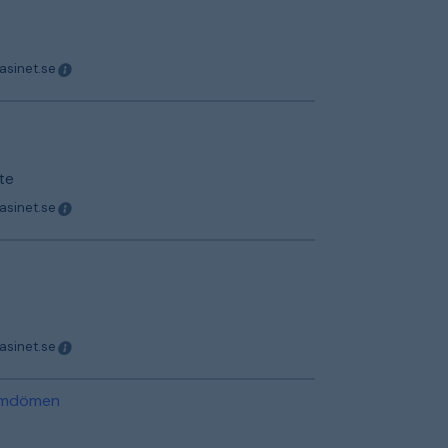
asinet.se
te
asinet.se
asinet.se
 omdömen