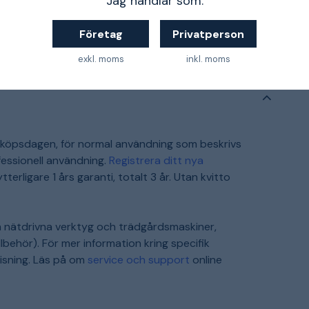
Jag handlar som:
https://se.ryobitools.eu/meny/service-support/kontakta-oss/kontakta-oss/
Företag
Privatperson
exkl. moms
inkl. moms
inköpsdagen, för normal användning som beskrivs
essionell användning.
Registrera ditt nya
terligare 1 års garanti, totalt 3 år. Utan kvitto
h nätdrivna verktyg och trädgårdsmaskiner,
lbehör). För mer information kring specifik
visning. Läs på om
service och support
online