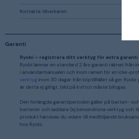
Kontakta tillverkaren
Garanti
Ryobi – registrera ditt verktyg för extra garanti
Ryobi lämnar en standard 2 års garanti räknat från 
i användarmanualen och inom ramen för en icke-prof
verktyg
inom 30 dagar från köptillfället så ger Ryobi yt
är detta ej giltigt, bild på kvittot måste bifogas.
Den förlängda garantiperioden gäller på batteri- oc
batterier och laddare (ej bensindrivna verktyg och til
produkt hänvisas du vidare till medföljande bruksan
hos Ryobi.