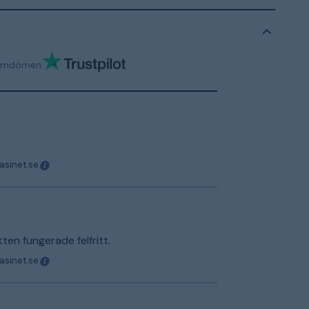
omdömen
asinet.se
en fungerade felfritt.
asinet.se