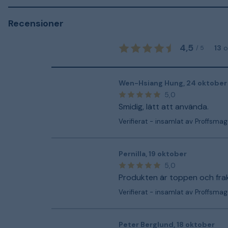
Recensioner
4,5
13
/
5
Wen-Hsiang Hung
,
24 oktober
5,0
Smidig, lätt att använda.
Verifierat - insamlat av Proffsmag
Pernilla
,
19 oktober
5,0
Produkten är toppen och frakt
Verifierat - insamlat av Proffsmag
Peter Berglund
,
18 oktober