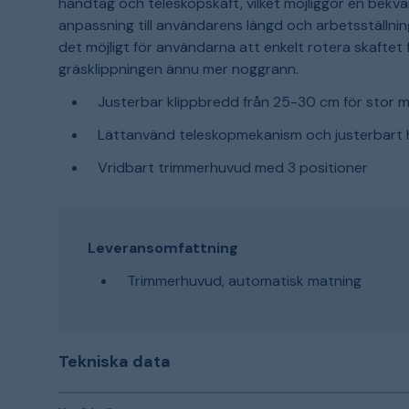
handtag och teleskopskaft, vilket möjliggör en bekv
anpassning till användarens längd och arbetsställn
det möjligt för användarna att enkelt rotera skaftet
gräsklippningen ännu mer noggrann.
Justerbar klippbredd från 25-30 cm för stor m
Lättanvänd teleskopmekanism och justerbart h
Vridbart trimmerhuvud med 3 positioner
Leveransomfattning
Trimmerhuvud, automatisk matning
Tekniska data