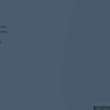
d en
6 mm
å