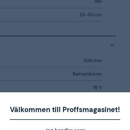
18V
25-30 cm
300 mm
Batteridriven
18 V
Nej
Välkommen till Proffsmagasinet!
4892210236784