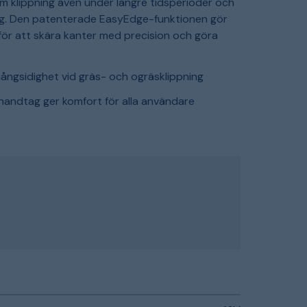
äm klippning även under längre tidsperioder och
ing. Den patenterade EasyEdge-funktionen gör
 för att skära kanter med precision och göra
ångsidighet vid gräs- och ogräsklippning
andtag ger komfort för alla användare