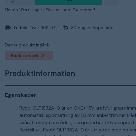
Fler än
10 st
i lager |
Skickas inom 24 timmar!
Fri frakt över 999 kr*
30 dagars öppet köp
Denna produkt ingår i:
Back to work
Produktinformation
Egenskaper
Ryobi OLT1832A-0 är en ONE+ 18V kraftfull grästrim
automatisk spolmatning av 1,6 mm enkel trimmertråd. 
svåråtkomliga områden, den justerbara klippkapacit
flexibilitet. Ryobi OLT1832A-0 är utrustad med en V