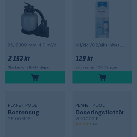
XS, Ø300 mm, 4,0 m³/h
pH/klor/O2/alkalinitet, 50-pack
2 153 kr
129 kr
Skickas om 10-17 dagar
Skickas om 10-17 dagar
PLANET POOL
PLANET POOL
Bottensug
Doseringsflottör
2510031PP
2510001PP
5,0