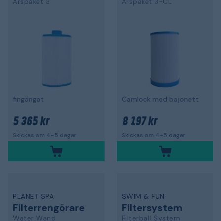
Årspaket 3
Årspaket 3-CL
fingängat
Camlock med bajonett
5 365 kr
8 197 kr
Skickas om 4-5 dagar
Skickas om 4-5 dagar
PLANET SPA
SWIM & FUN
Filterrengörare
Filtersystem
Water Wand
Filterball System