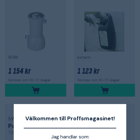
90W
extern
1 154 kr
1 123 kr
Skickas om 10-17 dagar
Skickas om 10-17 dagar
Välkommen till Proffsmagasinet!
SWIM & FUN
SWIM & FUN
Poolrobot
Poolrobot
7311
MiniPool
Jag handlar som: