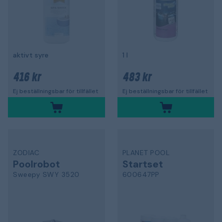
aktivt syre
1 l
416 kr
483 kr
Ej beställningsbar för tillfället
Ej beställningsbar för tillfället
ZODIAC
PLANET POOL
Poolrobot
Startset
Sweepy SWY 3520
600647PP