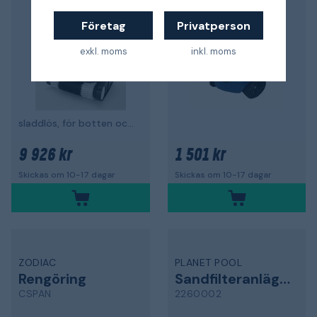
Företag
Privatperson
exkl. moms
inkl. moms
sladdlös, för botten och vattenlinje
9 926 kr
1 501 kr
Skickas om 10-17 dagar
Skickas om 10-17 dagar
ZODIAC
PLANET POOL
Rengöring
Sandfilteranläggning
CSPAN
2260002