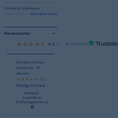
Kontakta tillverkaren
Kontakta oss för mer information
Recensioner
4,2
9
omdömen
/
5
Bröderna Roos
Lantbruk
,
31
januari
5,0
Smidig och bra
Verifierat -
insamlat av
Proffsmagasinet.se