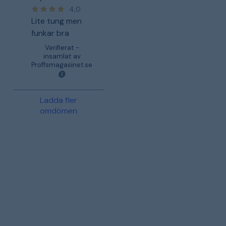
4,0
Lite tung men
funkar bra
Verifierat -
insamlat av
Proffsmagasinet.se
Ladda fler
omdömen