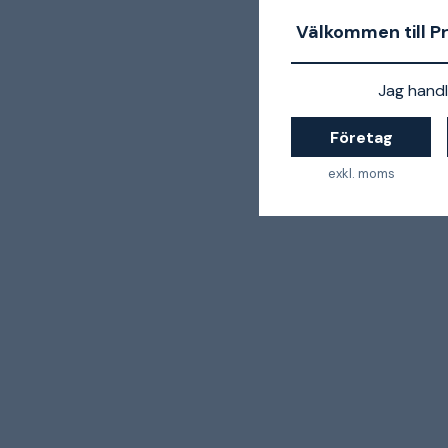
Välkommen till P
Jag handl
Företag
exkl. moms