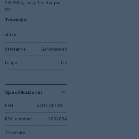
2632635, längd 1 meter per
rör.
Tekniska
data
Utförande
Galvaniserad
Längd
1 m
Specifikationer
EAN
5704747265283
RSK-nummer
2632634
Tillverkare