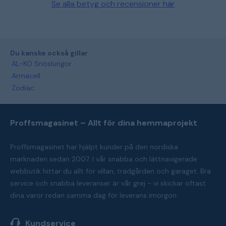
Se alla betyg och recensioner här
Du kanske också gillar
AL-KO Snöslungor
Armacell
Zodiac
Proffsmagasinet – Allt för dina hemmaprojekt
Proffsmagasinet har hjälpt kunder på den nordiska
marknaden sedan 2007. I vår snabba och lättnavigerade
webbutik hittar du allt för villan, trädgården och garaget. Bra
service och snabba leveranser är vår grej - vi skickar oftast
dina varor redan samma dag för leverans imorgon.
Kundservice