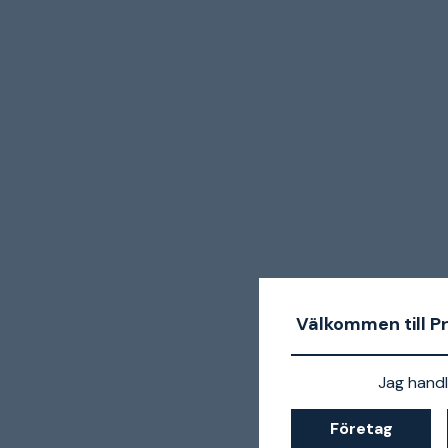
Välkommen till P
Jag handl
Företag