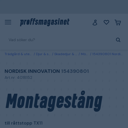
Trädgård & utemiljö
Djur & skötsel
Skadedjur & bekämpning
Möss & råttor
154390801 Nordisk Innovation Montagestång till råttstopp TX11
NORDISK INNOVATION
154390801
Art.nr: 4018152
Montagestång
till råttstopp TX11