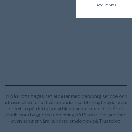
exkl. moms
Vi på Proffsmagasinet arbetar med personlig service och
strävar alltid för att våra kunder ska bli riktigt nöjda. Som
ett kvitto på detta har vi bland annat utsetts till Årets
butik inom bygg och renovering på Prisjakt. Betyget här
ovan speglar våra kunders omdömen på Trustpilot.