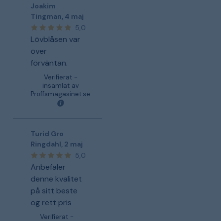
Joakim
Tingman
,
4 maj
5,0
Lövblåsen var
över
förväntan.
Verifierat -
insamlat av
Proffsmagasinet.se
Turid Gro
Ringdahl
,
2 maj
5,0
Anbefaler
denne kvalitet
på sitt beste
og rett pris
Verifierat -