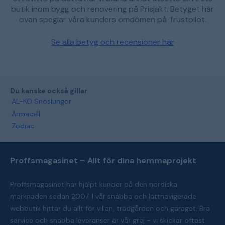
butik inom bygg och renovering på Prisjakt. Betyget här
ovan speglar våra kunders omdömen på Trustpilot.
Se alla betyg och recensioner här
Du kanske också gillar
AL-KO Snöslungor
Armacell
Zodiac
Proffsmagasinet – Allt för dina hemmaprojekt
Proffsmagasinet har hjälpt kunder på den nordiska
marknaden sedan 2007. I vår snabba och lättnavigerade
webbutik hittar du allt för villan, trädgården och garaget. Bra
service och snabba leveranser är vår grej - vi skickar oftast