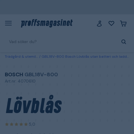
Trädgård & utemiljö
GBL18V-800 Bosch Lövblås utan batteri och laddare
BOSCH
GBL18V-800
Art.nr: 4070610
Lövblås
5,0