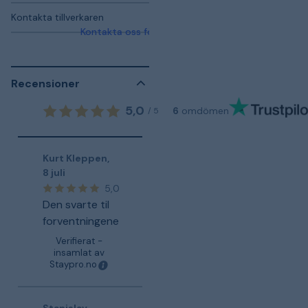
Kontakta tillverkaren
Kontakta oss för mer information
Recensioner
5,0
6
omdömen
/
5
Kurt Kleppen
,
8 juli
5,0
Den svarte til
forventningene
Verifierat -
insamlat av
Staypro.no