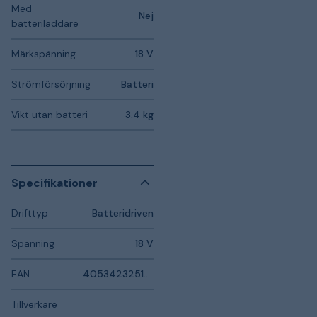
Med
Nej
batteriladdare
Märkspänning
18 V
Strömförsörjning
Batteri
Vikt utan batteri
3.4 kg
Specifikationer
Drifttyp
Batteridriven
Spänning
18 V
EAN
4053423251708
Tillverkare