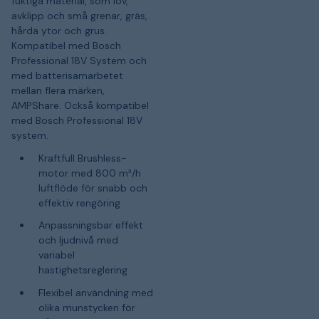
fuktiga material, som löv,
avklipp och små grenar, gräs,
hårda ytor och grus.
Kompatibel med Bosch
Professional 18V System och
med batterisamarbetet
mellan flera märken,
AMPShare. Också kompatibel
med Bosch Professional 18V
system.
Kraftfull Brushless-
motor med 800 m³/h
luftflöde för snabb och
effektiv rengöring
Anpassningsbar effekt
och ljudnivå med
variabel
hastighetsreglering
Flexibel användning med
olika munstycken för