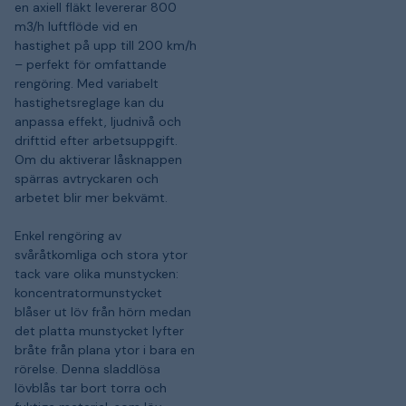
en axiell fläkt levererar 800
m3/h luftflöde vid en
hastighet på upp till 200 km/h
– perfekt för omfattande
rengöring. Med variabelt
hastighetsreglage kan du
anpassa effekt, ljudnivå och
drifttid efter arbetsuppgift.
Om du aktiverar låsknappen
spärras avtryckaren och
arbetet blir mer bekvämt.
Enkel rengöring av
svåråtkomliga och stora ytor
tack vare olika munstycken:
koncentratormunstycket
blåser ut löv från hörn medan
det platta munstycket lyfter
bråte från plana ytor i bara en
rörelse. Denna sladdlösa
lövblås tar bort torra och