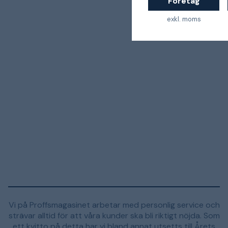
Företag
exkl. moms
Vi på Proffsmagasinet arbetar med personlig service och
strävar alltid för att våra kunder ska bli riktigt nöjda. Som
ett kvitto på detta har vi bland annat utsetts till Årets