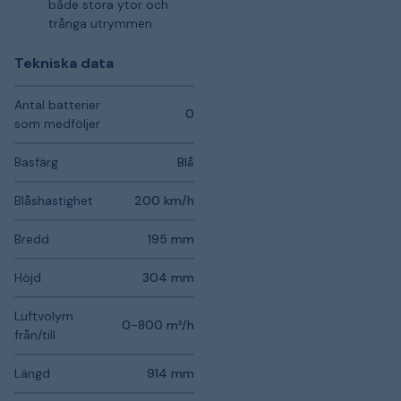
både stora ytor och
trånga utrymmen
Tekniska data
Antal batterier
0
som medföljer
Basfärg
Blå
Blåshastighet
200 km/h
Bredd
195 mm
Höjd
304 mm
Luftvolym
0-800 m³/h
från/till
Längd
914 mm