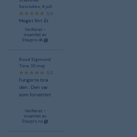
Stanislav
Sevriukov
,
4 juli
5,0
Meget fint 👍
Verifierat -
insamlat av
Staypro.dk
Ruud Sigmund
Tore
,
10 maj
5,0
Fungerte bra
den . Den var
som forventet
.
Verifierat -
insamlat av
Staypro.no