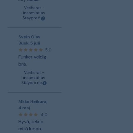
Verifierat -
insamlat av
Staypro.fi
Svein Olav
Busk
,
5 juli
5,0
Funker veldig
bra.
Verifierat -
insamlat av
Staypro.no
Mkko Heikura
,
4 maj
4,0
Hyvä, tekee
mitä lupaa.