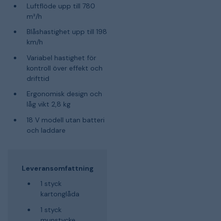
Luftflöde upp till 780
m³/h
Blåshastighet upp till 198
km/h
Variabel hastighet för
kontroll över effekt och
drifttid
Ergonomisk design och
låg vikt 2,8 kg
18 V modell utan batteri
och laddare
Leveransomfattning
1 styck
kartonglåda
1 styck
munstycke