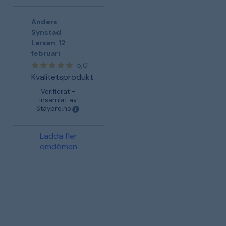
Anders
Synstad
Larsen
,
12
februari
5,0
Kvalitetsprodukt
Verifierat -
insamlat av
Staypro.no
Ladda fler
omdömen