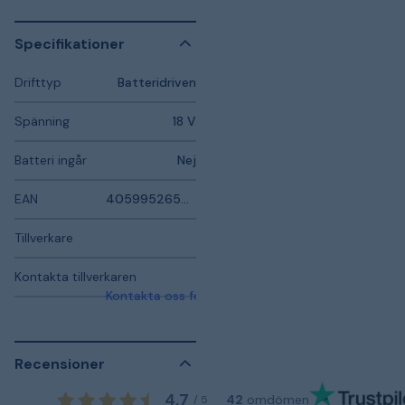
Specifikationer
Drifttyp
Batteridriven
Spänning
18 V
Batteri ingår
Nej
EAN
4059952654898
Tillverkare
Kontakta tillverkaren
Kontakta oss för mer information
Recensioner
4,7
42
omdömen
/
5