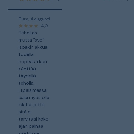
Turo
,
4 augusti
4,0
Tehokas
mutta ”syö”
isoakin akkua
todella
nopeasti kun
käyttää
täydellä
teholla.
Liipaisimessa
saisi myös olla
lukitus jotta
sitä ei
tarvitsisi koko
ajan painaa
käytössä.