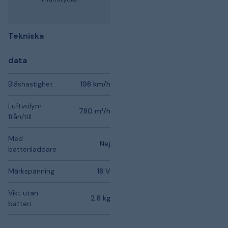
Tekniska
data
Blåshastighet
198 km/h
Luftvolym
780 m³/h
från/till
Med
Nej
batteriladdare
Märkspänning
18 V
Vikt utan
2.8 kg
batteri