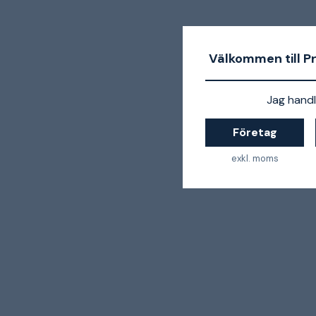
Välkommen till P
Jag handl
Företag
exkl. moms