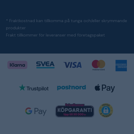
* Fraktkostnad kan tillkomma på tunga och/eller skrymmande
produkter
Frakt tillkommer för leveranser med företagspaket