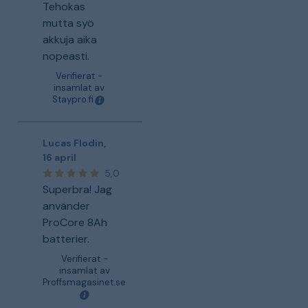
Tehokas
mutta syö
akkuja aika
nopeasti.
Verifierat -
insamlat av
Staypro.fi
Lucas Flodin
,
16 april
5,0
Superbra! Jag
använder
ProCore 8Ah
batterier.
Verifierat -
insamlat av
Proffsmagasinet.se