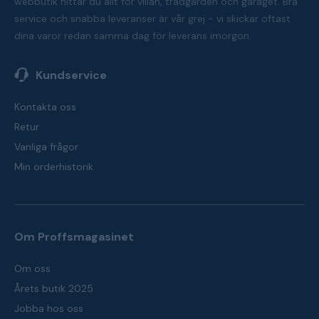
webbutik hittar du allt för villan, trädgården och garaget. Bra
service och snabba leveranser är vår grej - vi skickar oftast
dina varor redan samma dag för leverans imorgon.
Kundservice
Kontakta oss
Retur
Vanliga frågor
Min orderhistorik
Om Proffsmagasinet
Om oss
Årets butik 2025
Jobba hos oss