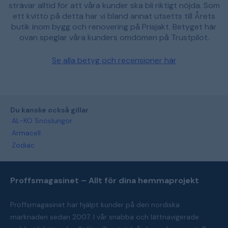
strävar alltid för att våra kunder ska bli riktigt nöjda. Som
ett kvitto på detta har vi bland annat utsetts till Årets
butik inom bygg och renovering på Prisjakt. Betyget här
ovan speglar våra kunders omdömen på Trustpilot.
Se alla betyg och recensioner här
Du kanske också gillar
AL-KO Snöslungor
Armacell
Zodiac
Proffsmagasinet – Allt för dina hemmaprojekt
Proffsmagasinet har hjälpt kunder på den nordiska
marknaden sedan 2007. I vår snabba och lättnavigerade