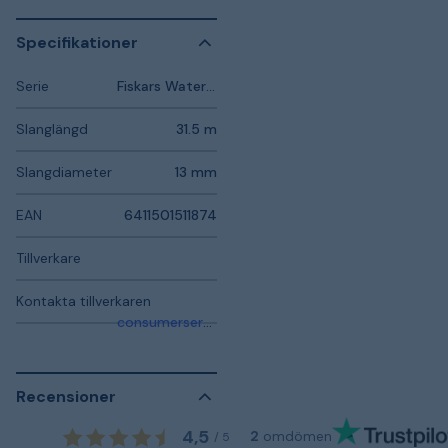
Specifikationer
Serie
Fiskars Waterwheel
Slanglängd
31.5 m
Slangdiameter
13 mm
EAN
6411501511874
Tillverkare
Kontakta tillverkaren
consumerservice.se@fiskars.com
Recensioner
4,5
2
omdömen
/
5