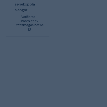
seriekoppla
slangar.
Verifierat -
insamlat av
Proffsmagasinet.se