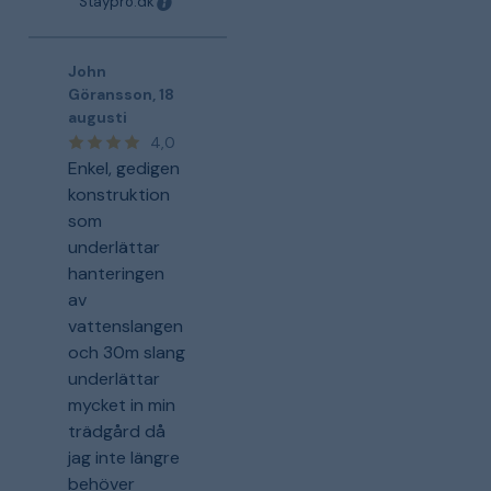
Staypro.dk
John
Göransson
,
18
augusti
4,0
Enkel, gedigen
konstruktion
som
underlättar
hanteringen
av
vattenslangen
och 30m slang
underlättar
mycket in min
trädgård då
jag inte längre
behöver