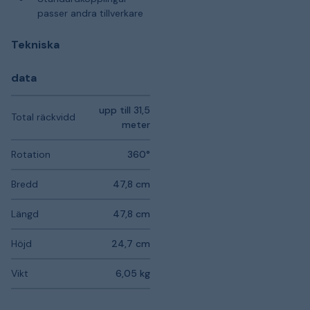
passer andra tillverkare
Tekniska
data
upp till 31,5
Total räckvidd
meter
Rotation
360°
Bredd
47,8 cm
Längd
47,8 cm
Höjd
24,7 cm
Vikt
6,05 kg