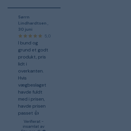
Sørrn
Lindhardtsen
,
30 juni
5,0
I bund og
grund et godt
produkt, pris
lidt i
overkanten.
Hvis
vægbeslaget
havde fuldt
med i prisen,
havde prisen
passet 👍
Verifierat -
insamlat av