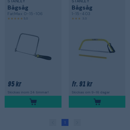
STANLEY
STANLEY
Bågsåg
Bågsåg
FatMax 0-15-106
1-15-403
5,0
3,0
95 kr
91 kr
fr.
Skickas inom 24 timmar!
Skickas om 9-16 dagar
1