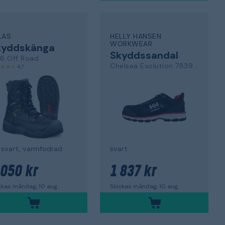
LAS
HELLY HANSEN
WORKWEAR
kyddskänga
Skyddssandal
78 Off Road
Chelsea Evolution 78393_992
4,7
 svart, varmfodrad
svart
 050 kr
1 837 kr
ckas måndag, 10 aug.
Skickas måndag, 10 aug.