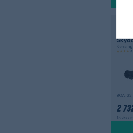
HELLY 
WORKW
Skyd
Kensin
4
BOA, S3,
2 73
Skickas m