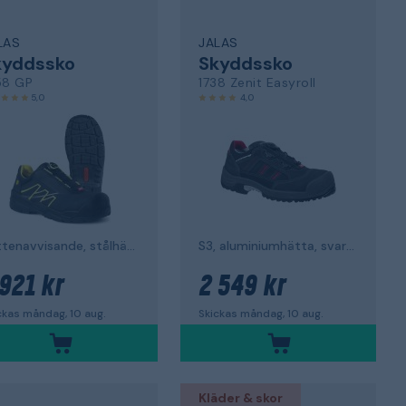
LAS
JALAS
kyddssko
Skyddssko
58 GP
1738 Zenit Easyroll
5,0
4,0
vattenavvisande, stålhätta
S3, aluminiumhätta, svart/röd
 921 kr
2 549 kr
ckas måndag, 10 aug.
Skickas måndag, 10 aug.
Kläder & skor