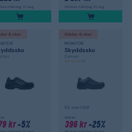
ckas måndag, 10 aug.
Skickas måndag, 10 aug.
der & skor
Kläder & skor
NITOR
MONITOR
kyddssko
Skyddssko
ulder
Denver
5,0
S3, svart/blå
 kr
529 kr
79 kr
-5%
396 kr
-25%
ckas måndag, 10 aug.
Skickas måndag, 10 aug.