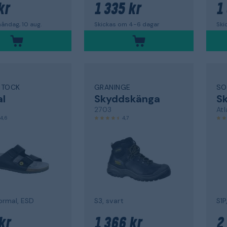
kr
1 335 kr
1
åndag, 10 aug.
Skickas om 4-6 dagar
Ski
STOCK
GRANINGE
SO
l
Skyddskänga
S
2703
Atl
4,6
4,7
ormal, ESD
S3, svart
kr
1 366 kr
2