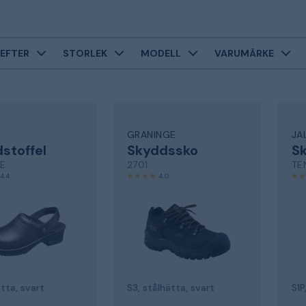
EFTER
STORLEK
MODELL
VARUMÄRKE
GRANINGE
JA
stoffel
Skyddssko
S
AE
2701
TE
4,4
4,0
tta, svart
S3, stålhätta, svart
S1P