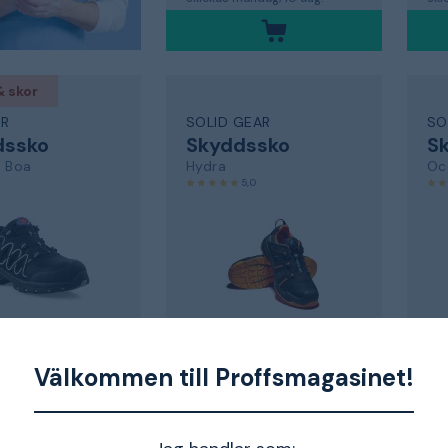
& skor
OR
SOLID GEAR
SO
dssko
Skyddssko
S
c Boa
Hydra
Oc
5,0
1P
GTX, svart/orange, glasfiberhätta
Välkommen till Proffsmagasinet!
3 403 kr
2
8 kr
-5%
Skickas måndag, 10 aug.
Ski
åndag, 10 aug.