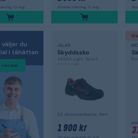
åndag, 10 aug.
Skickas måndag, 10 aug.
Ski
Klä
 väljer du
JALAS
MO
al i tåhättan
Skyddssko
S
3468A Light Sport
Bo
5,0
Läs mer
S3, aluminiumhätta, flerfärgad
399
1 900 kr
3
Skickas måndag, 10 aug.
Ski