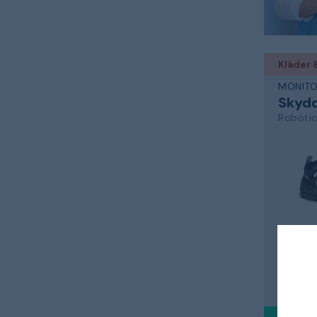
Kläder 
MONIT
Skyd
Roboti
svart, S
1 746 kr
1 65
Skickas m