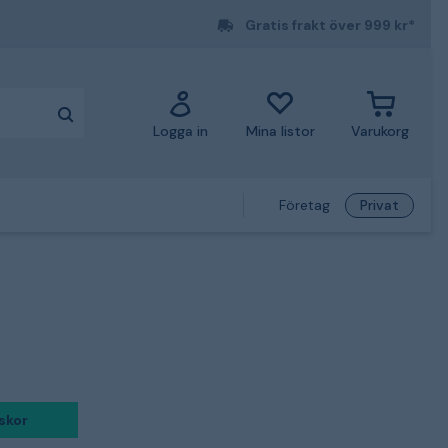
Gratis frakt över 999 kr*
Logga in
Mina listor
Varukorg
Företag
Privat
skor