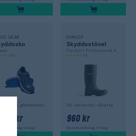
LID GEAR
DUNLOP
kyddssko
Skyddsstövel
ean
Purofort Professional 462933
5,0
4,3
S1P, BOA, blå, glasfiberhätta
S5, vattentät, tåhätta
 238 kr
960 kr
ckas måndag, 10 aug.
Skickas måndag, 10 aug.