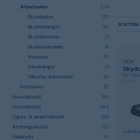
Arbetsskor
574
Skyddsskor
231
SORTERA 
Skyddskängor
90
Skyddsstövlar
21
Skyddssandaler
18
Yrkesskor
110
SIEVI
Yrkeskängor
21
Skydd
Riff SB
Tillbehör arbetsskor
83
Fritidsskor
112
Huvudskydd
189
Hörselskydd
364
Ögon- & ansiktsskydd
258
Andningsskydd
232
ståltåhä
Fallskydd
83