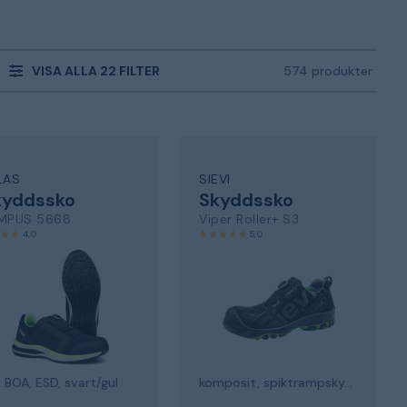
VISA ALLA 22 FILTER
574 produkter
LAS
SIEVI
kyddssko
Skyddssko
MPUS 5668
Viper Roller+ S3
4,0
5,0
, BOA, ESD, svart/gul
komposit, spiktrampskydd, svart/grön