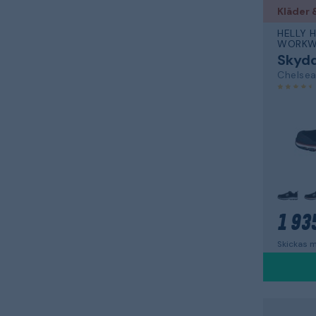
Kläder 
HELLY 
WORKW
Skyd
Chelsea
1 93
Skickas m