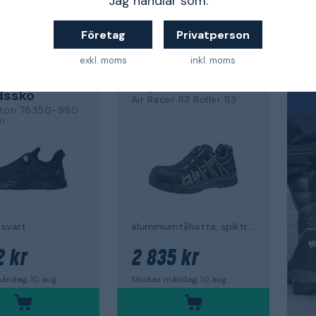
Jag handlar som:
Företag
Privatperson
exkl. moms
inkl. moms
Vi
HANSEN
SIEVI
EAR
Skyddssko
dssko
Air Racer R3 Roller S3
gton 78350-990
,0
 svart
aluminiumtåhätta, spiktrampskydd
2 kr
2 835 kr
åndag, 10 aug.
Skickas måndag, 10 aug.