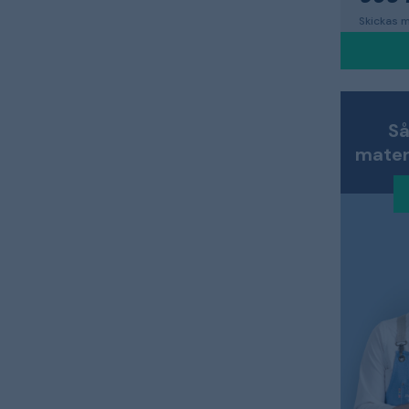
Skickas m
Så
materi