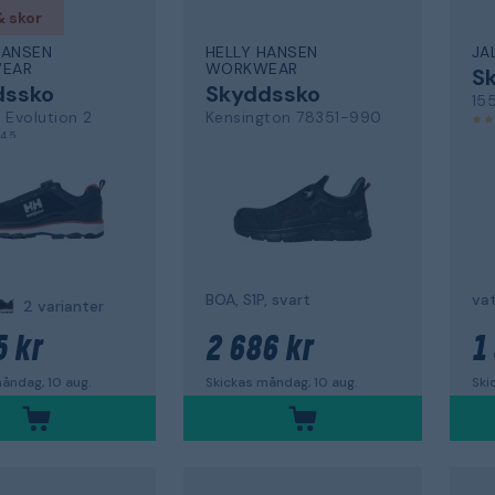
& skor
HANSEN
HELLY HANSEN
JA
EAR
WORKWEAR
S
dssko
Skyddssko
15
 Evolution 2
Kensington 78351-990
4,5
BOA, S1P, svart
2 varianter
5 kr
2 686 kr
1
åndag, 10 aug.
Skickas måndag, 10 aug.
Ski