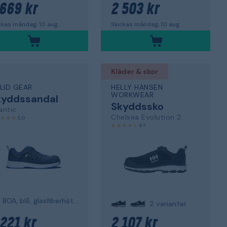
 669 kr
2 503 kr
ckas måndag, 10 aug.
Skickas måndag, 10 aug.
Kläder & skor
LID GEAR
HELLY HANSEN
WORKWEAR
kyddssandal
Skyddssko
antic
Chelsea Evolution 2
5,0
4,3
S1P, BOA, blå, glasfiberhätta
2 varianter
 221 kr
2 107 kr