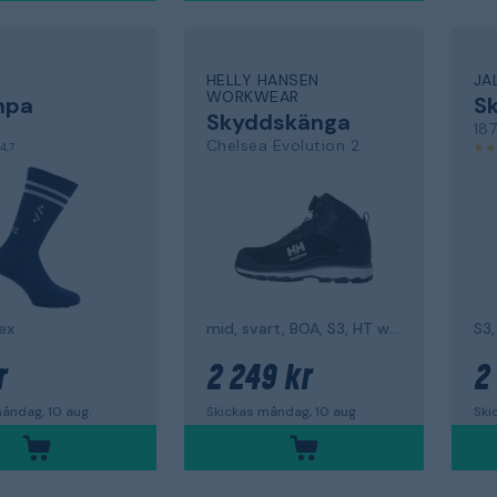
HELLY HANSEN
JA
WORKWEAR
mpa
S
Skyddskänga
18
Chelsea Evolution 2
4,7
sex
mid, svart, BOA, S3, HT wide
S3,
r
2 249 kr
2
åndag, 10 aug.
Skickas måndag, 10 aug.
Ski