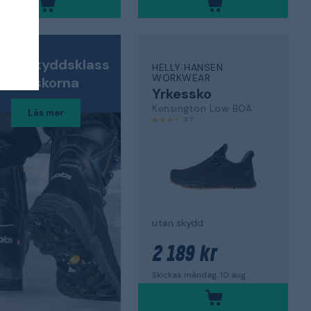
lken skyddsklass
HELLY HANSEN
WORKWEAR
på skorna
Yrkessko
Kensington Low BOA
Läs mer
3,7
utan skydd
2 189 kr
Skickas måndag, 10 aug.