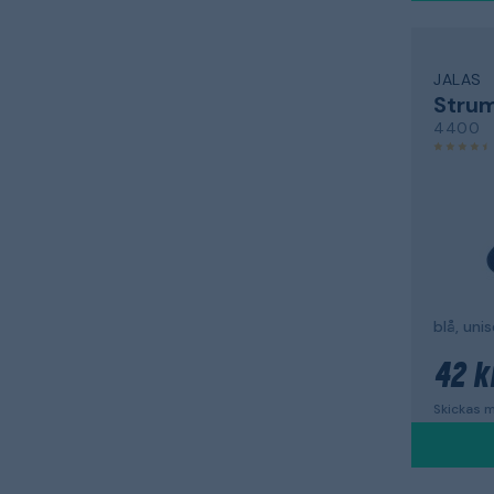
JALAS
Stru
4400
blå, uni
42 k
Skickas m