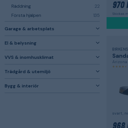
970 
Räddning
22
Skickas m
Första hjälpen
135
Garage & arbetsplats
El & belysning
BIRKEN
Sanda
VVS & inomhusklimat
Arizona
Trädgård & utemiljö
Bygg & interiör
svart, n
968 