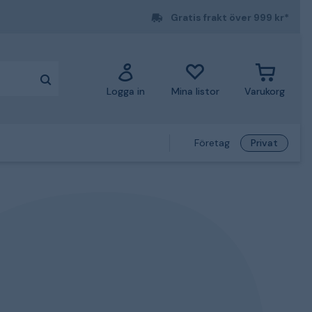
Gratis frakt över 999 kr*
Logga in
Mina listor
Varukorg
Företag
Privat