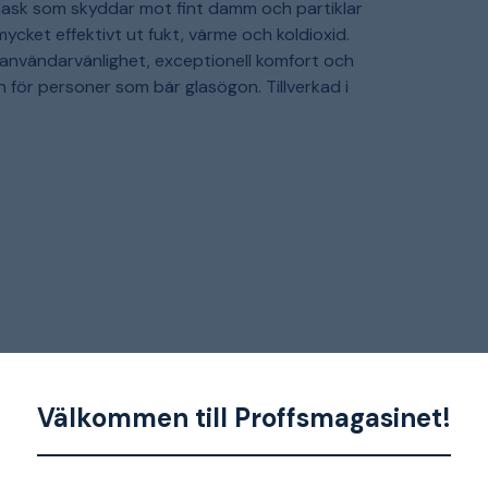
mask som skyddar mot fint damm och partiklar
mycket effektivt ut fukt, värme och koldioxid.
användarvänlighet, exceptionell komfort och
 för personer som bär glasögon. Tillverkad i
Välkommen till Proffsmagasinet!