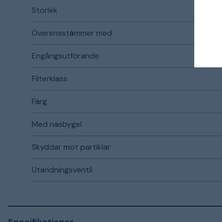
Storlek
Överensstämmer med
Engångsutförande
Filterklass
Färg
Med näsbygel
Skyddar mot partiklar
Utandningsventil