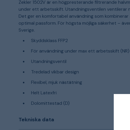
Zekler 1502V är en högpresterande filtrerande halv
under ett arbetsskift. Utandningsventilen ventilerar 
Det ger en komfortabel användning som kombinerar 
optimal passform. För högsta möjliga säkerhet – även
Sverige.
Skyddsklass FFP2
För användning under max ett arbetsskift (NR)
Utandningsventil
Tredelad vikbar design
Flexibel, mjuk nästätning
Helt Latexfri
Dolomittestad (D)
Tekniska data