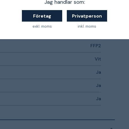
Jag handlar som:
M/L
Företag
Privatperson
EN 149
exkl. moms
inkl. moms
Ja
FFP2
Vit
Ja
Ja
Ja