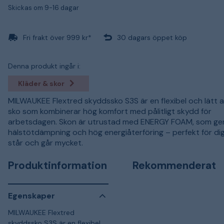
Skickas om 9-16 dagar
Fri frakt över 999 kr*
30 dagars öppet köp
Denna produkt ingår i:
Kläder & skor
MILWAUKEE Flextred skyddssko S3S är en flexibel och lätt a
sko som kombinerar hög komfort med pålitligt skydd för
arbetsdagen. Skon är utrustad med ENERGY FOAM, som ger 
hälstötdämpning och hög energiåterföring – perfekt för di
står och går mycket.
Produktinformation
Rekommenderat
Egenskaper
MILWAUKEE Flextred
skyddssko S3S är en flexibel