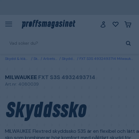
Skydd & kläder
Skor
Arbetsskor
Skyddsskor
FXT S3S 4932493714 Milwaukee Skyddssko 36
MILWAUKEE
FXT S3S 4932493714
Art.nr: 4080039
Skyddssko
MILWAUKEE Flextred skyddssko S3S är en flexibel och lätt a
sko som kombinerar hög komfort med pålitligt skydd för