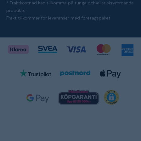
* Fraktkostnad kan tillkomma på tunga och/eller skrymmande
produkter
Frakt tillkommer för leveranser med företagspaket