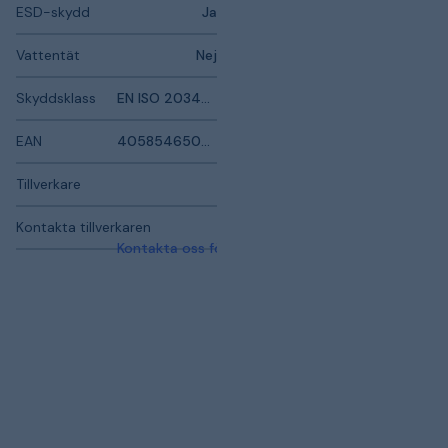
ESD-skydd
Ja
Vattentät
Nej
Skyddsklass
EN ISO 20345:2022 S3S ESD SC FO SR
EAN
4058546508746
Tillverkare
Kontakta tillverkaren
Kontakta oss för mer information