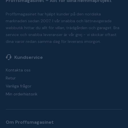
Proffsmagasinet – Allt för dina hemmaprojekt
Proffsmagasinet har hjälpt kunder på den nordiska
marknaden sedan 2007. I vår snabba och lättnavigerade
webbutik hittar du allt för villan, trädgården och garaget. Bra
service och snabba leveranser är vår grej - vi skickar oftast
dina varor redan samma dag för leverans imorgon.
Kundservice
Kontakta oss
Retur
Vanliga frågor
Min orderhistorik
Om Proffsmagasinet