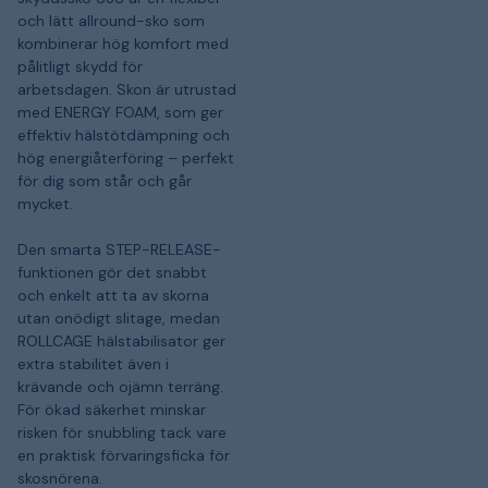
och lätt allround-sko som
kombinerar hög komfort med
pålitligt skydd för
arbetsdagen. Skon är utrustad
med ENERGY FOAM, som ger
effektiv hälstötdämpning och
hög energiåterföring – perfekt
för dig som står och går
mycket.
Den smarta STEP-RELEASE-
funktionen gör det snabbt
och enkelt att ta av skorna
utan onödigt slitage, medan
ROLLCAGE hälstabilisator ger
extra stabilitet även i
krävande och ojämn terräng.
För ökad säkerhet minskar
risken för snubbling tack vare
en praktisk förvaringsficka för
skosnörena.