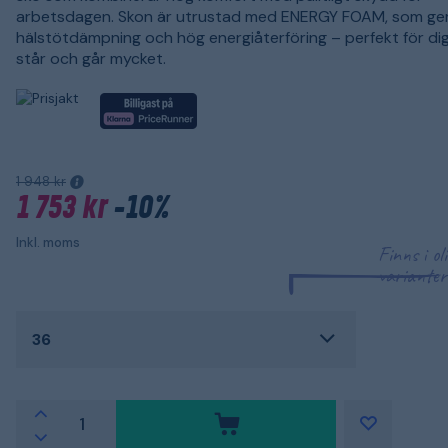
arbetsdagen. Skon är utrustad med ENERGY FOAM, som ger 
hälstötdämpning och hög energiåterföring – perfekt för di
står och går mycket.
1 948 kr
1 753 kr
-10%
Inkl. moms
Finns i ol
varianter
36