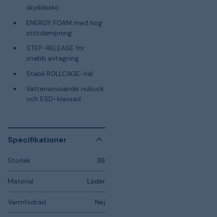
skyddssko
ENERGY FOAM med hög
stötdämpning
STEP-RELEASE för
snabb avtagning
Stabil ROLLCAGE-häl
Vattenavvisande nubuck
och ESD-klassad
Specifikationer
Storlek
36
Material
Läder
Varmfodrad
Nej