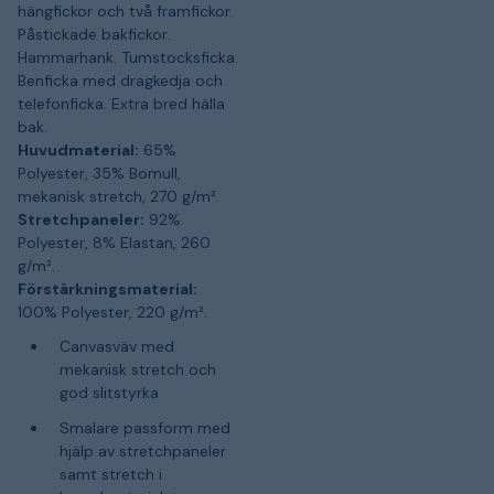
hängfickor och två framfickor.
Påstickade bakfickor.
Hammarhank. Tumstocksficka.
Benficka med dragkedja och
telefonficka. Extra bred hälla
bak.
Huvudmaterial:
65%
Polyester, 35% Bomull,
mekanisk stretch, 270 g/m².
Stretchpaneler:
92%
Polyester, 8% Elastan, 260
g/m².
Förstärkningsmaterial:
100% Polyester, 220 g/m².
Canvasväv med
mekanisk stretch och
god slitstyrka
Smalare passform med
hjälp av stretchpaneler
samt stretch i