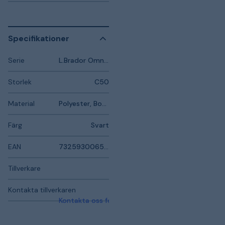
Specifikationer
Serie
L.Brador Omnio
Storlek
C50
Material
Polyester, Bomull, Elastan
Färg
Svart
EAN
7325930065251
Tillverkare
Kontakta tillverkaren
Kontakta oss för mer information