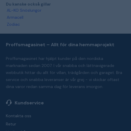
Du kanske också gillar
AL-KO Snöslungor
Armacell
Zodiac
Proffsmagasinet – Allt för dina hemmaprojekt
Proffsmagasinet har hjälpt kunder på den nordiska
marknaden sedan 2007. I vår snabba och lättnavigerade
webbutik hittar du allt för villan, trädgården och garaget. Bra
service och snabba leveranser är vår grej - vi skickar oftast
dina varor redan samma dag för leverans imorgon.
Kundservice
Kontakta oss
Retur