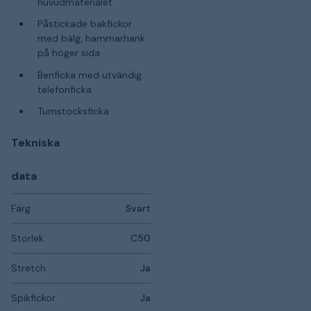
huvudmaterialet
Påstickade bakfickor
med bälg, hammarhank
på höger sida
Benficka med utvändig
telefonficka
Tumstocksficka
Tekniska
data
Färg
Svart
Storlek
C50
Stretch
Ja
Spikfickor
Ja