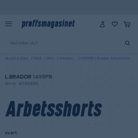
Skydd & kläder
Kläder
Shorts
Arbetsshorts
1495PB L.Brador Arbetsshorts svart C50
L.BRADOR
1495PB
Art.nr: 4099496
Arbetsshorts
svart