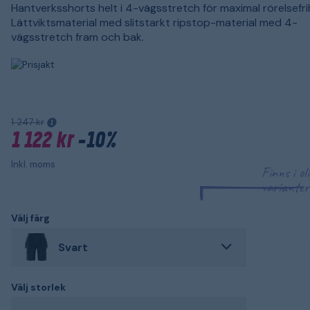
Hantverksshorts helt i 4-vägsstretch för maximal rörelsefri
Lättviktsmaterial med slitstarkt ripstop-material med 4-
vägsstretch fram och bak.
1 247 kr
1 122 kr
-10%
Inkl. moms
Finns i ol
varianter
Välj färg
Svart
Välj storlek