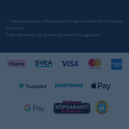
* Fraktkostnad kan tillkomma på tunga och/eller skrymmande
produkter
Frakt tillkommer för leveranser med företagspaket