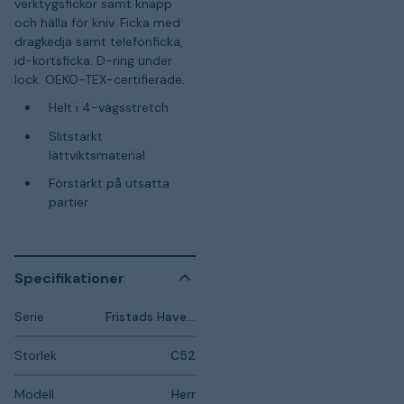
verktygsfickor samt knapp
och hälla för kniv. Ficka med
dragkedja samt telefonficka,
id-kortsficka. D-ring under
lock. OEKO-TEX-certifierade.
Helt i 4-vägsstretch
Slitstarkt
lättviktsmaterial
Förstärkt på utsatta
partier
Specifikationer
Serie
Fristads Haverdal
Storlek
C52
Modell
Herr