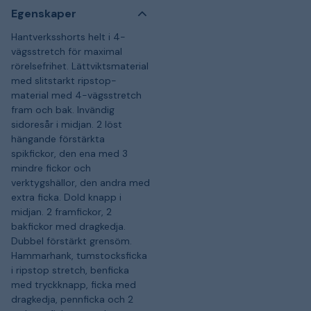
Egenskaper
Hantverksshorts helt i 4-
vägsstretch för maximal
rörelsefrihet. Lättviktsmaterial
med slitstarkt ripstop-
material med 4-vägsstretch
fram och bak. Invändig
sidoresår i midjan. 2 löst
hängande förstärkta
spikfickor, den ena med 3
mindre fickor och
verktygshällor, den andra med
extra ficka. Dold knapp i
midjan. 2 framfickor, 2
bakfickor med dragkedja.
Dubbel förstärkt grensöm.
Hammarhank, tumstocksficka
i ripstop stretch, benficka
med tryckknapp, ficka med
dragkedja, pennficka och 2