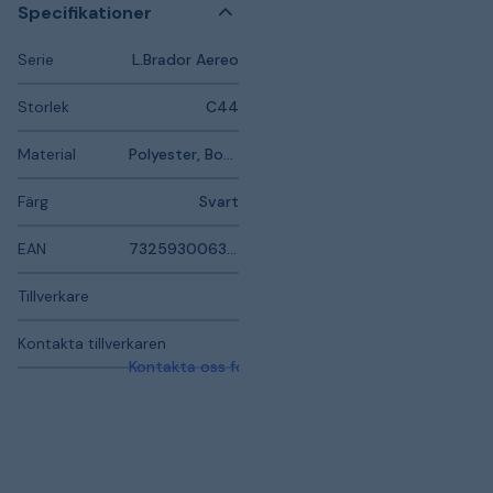
Specifikationer
Serie
L.Brador Aereo
Storlek
C44
Material
Polyester, Bomull, Elastan, Polyamid
Färg
Svart
EAN
7325930063370
Tillverkare
Kontakta tillverkaren
Kontakta oss för mer information