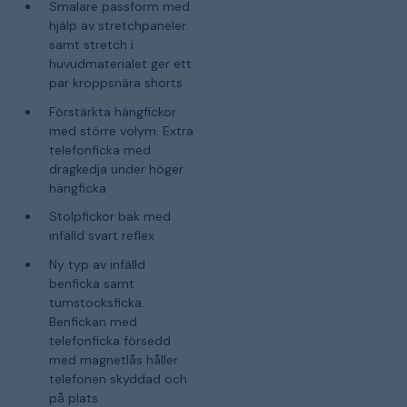
Smalare passform med
hjälp av stretchpaneler
samt stretch i
huvudmaterialet ger ett
par kroppsnära shorts
Förstärkta hängfickor
med större volym. Extra
telefonficka med
dragkedja under höger
hängficka
Stolpfickor bak med
infälld svart reflex
Ny typ av infälld
benficka samt
tumstocksficka.
Benfickan med
telefonficka försedd
med magnetlås håller
telefonen skyddad och
på plats