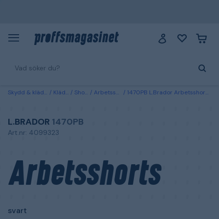
Skydd & kläder
Kläder
Shorts
Arbetsshorts
1470PB L.Brador Arbetsshorts svart Svart
L.BRADOR
1470PB
Art.nr: 4099323
Arbetsshorts
svart