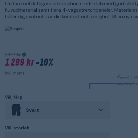
Lättare och luftigare arbetsshorts i stretch med god slitsty
huvudmaterial samt flera 4-vägsstretchpaneler. Materialet
håller dig sval och tar din komfort och rörlighet till en ny niv
1 444 kr
1 299 kr
-10%
Inkl. moms
Finns i ol
varianter
Välj färg
Svart
Välj storlek