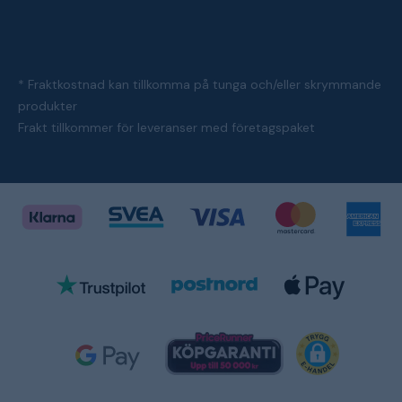
* Fraktkostnad kan tillkomma på tunga och/eller skrymmande
produkter
Frakt tillkommer för leveranser med företagspaket