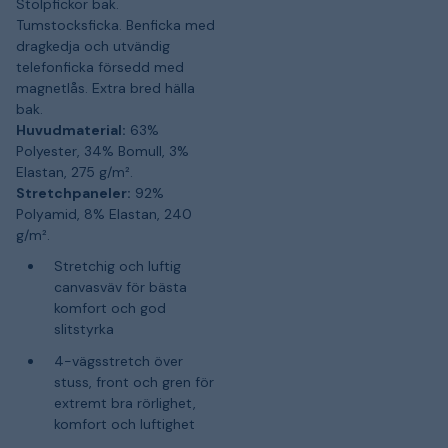
Stolpfickor bak.
Tumstocksficka. Benficka med
dragkedja och utvändig
telefonficka försedd med
magnetlås. Extra bred hälla
bak.
Huvudmaterial:
63%
Polyester, 34% Bomull, 3%
Elastan, 275 g/m².
Stretchpaneler:
92%
Polyamid, 8% Elastan, 240
g/m².
Stretchig och luftig
canvasväv för bästa
komfort och god
slitstyrka
4-vägsstretch över
stuss, front och gren för
extremt bra rörlighet,
komfort och luftighet