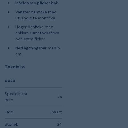
Infällda stolpfickor bak
Vänster benficka med
utvändig telefonficka
Höger benficka med
enklare tumstocksficka
och extra fickor
Nedläggningsbar med 5
cm
Tekniska
data
Speciellt för
Ja
dam
Färg
Svart
Storlek
34