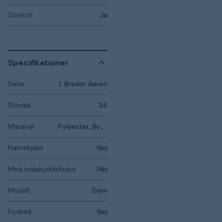
Stretch
Ja
Specifikationer
Serie
L.Brador Aereo
Storlek
34
Material
Polyester, Bomull, Polyamid, Elastan
Flamskydd
Nej
Med knäskyddsfickor
Nej
Modell
Dam
Fodrad
Nej