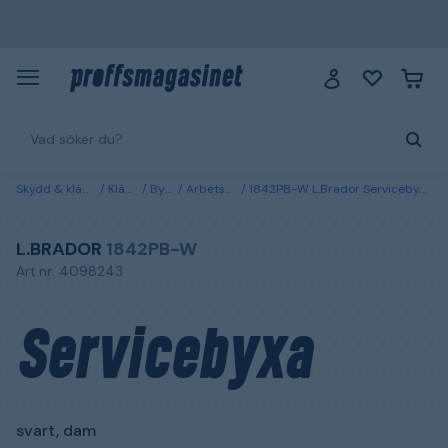
Skydd & kläder
Kläder
Byxor
Arbetsbyxor
1842PB-W L.Brador Servicebyxa svart, dam 34
L.BRADOR
1842PB-W
Art.nr: 4098243
Servicebyxa
svart, dam