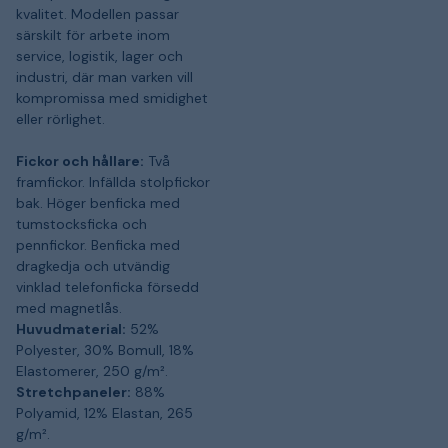
kvalitet. Modellen passar
särskilt för arbete inom
service, logistik, lager och
industri, där man varken vill
kompromissa med smidighet
eller rörlighet.
Fickor och hållare:
Två
framfickor. Infällda stolpfickor
bak. Höger benficka med
tumstocksficka och
pennfickor. Benficka med
dragkedja och utvändig
vinklad telefonficka försedd
med magnetlås.
Huvudmaterial:
52%
Polyester, 30% Bomull, 18%
Elastomerer, 250 g/m².
Stretchpaneler:
88%
Polyamid, 12% Elastan, 265
g/m².