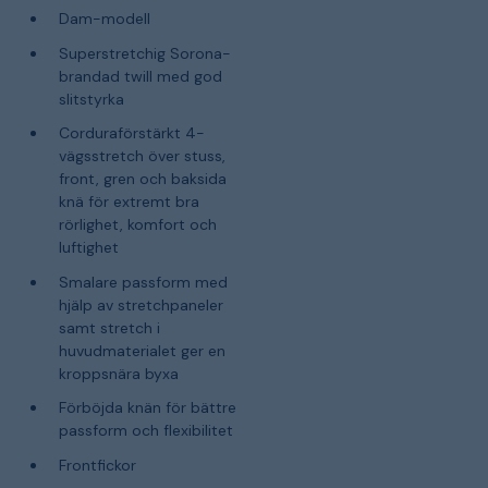
Dam-modell
Superstretchig Sorona-
brandad twill med god
slitstyrka
Corduraförstärkt 4-
vägsstretch över stuss,
front, gren och baksida
knä för extremt bra
rörlighet, komfort och
luftighet
Smalare passform med
hjälp av stretchpaneler
samt stretch i
huvudmaterialet ger en
kroppsnära byxa
Förböjda knän för bättre
passform och flexibilitet
Frontfickor