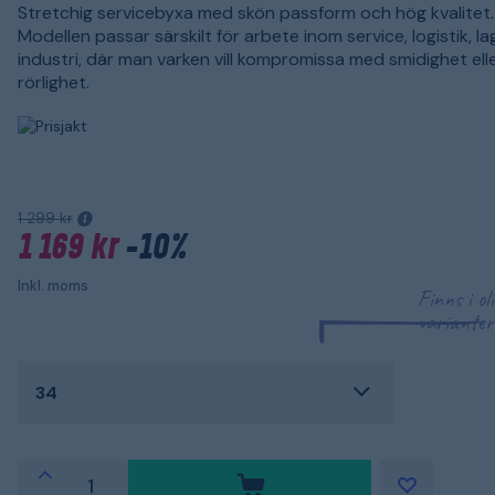
Stretchig servicebyxa med skön passform och hög kvalitet.
Modellen passar särskilt för arbete inom service, logistik, l
industri, där man varken vill kompromissa med smidighet ell
rörlighet.
1 299 kr
1 169 kr
-10%
Inkl. moms
Finns i ol
varianter
34