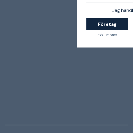
Jag handl
Företag
exkl. moms