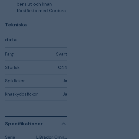
benslut och knän
förstärkta med Cordura
Tekniska
data
Färg
Svart
Storlek
C44
Spikfickor
Ja
Knäskyddsfickor
Ja
Specifikationer
Serie
L.Brador Omnio