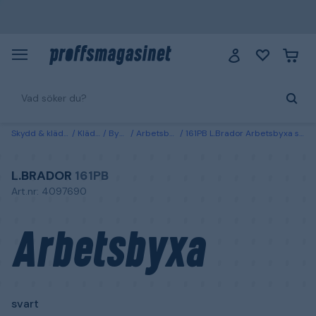
Skydd & kläder
Kläder
Byxor
Arbetsbyxor
161PB L.Brador Arbetsbyxa svart C44
L.BRADOR
161PB
Art.nr: 4097690
Arbetsbyxa
svart