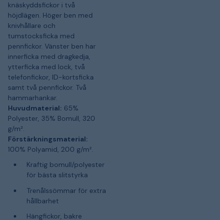
knäskyddsfickor i två
höjdlägen. Höger ben med
knivhållare och
tumstocksficka med
pennfickor. Vänster ben har
innerficka med dragkedja,
ytterficka med lock, två
telefonfickor, ID-kortsficka
samt två pennfickor. Två
hammarhankar.
Huvudmaterial:
65%
Polyester, 35% Bomull, 320
g/m².
Förstärkningsmaterial:
100% Polyamid, 200 g/m².
Kraftig bomull/polyester
för bästa slitstyrka
Trenålssömmar för extra
hållbarhet
Hängfickor, bakre