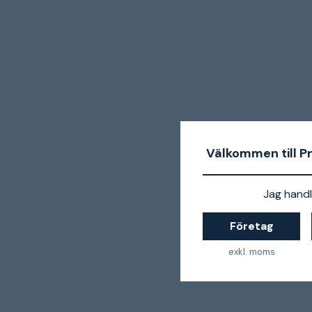
Välkommen till P
Jag handl
Företag
exkl. moms