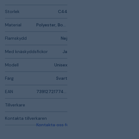
Storlek
C44
Material
Polyester, Bomull, Polyamid
Flamskydd
Nej
Med knäskyddsfickor
Ja
Modell
Unisex
Färg
Svart
EAN
7391272177426
Tillverkare
Kontakta tillverkaren
Kontakta oss för mer information