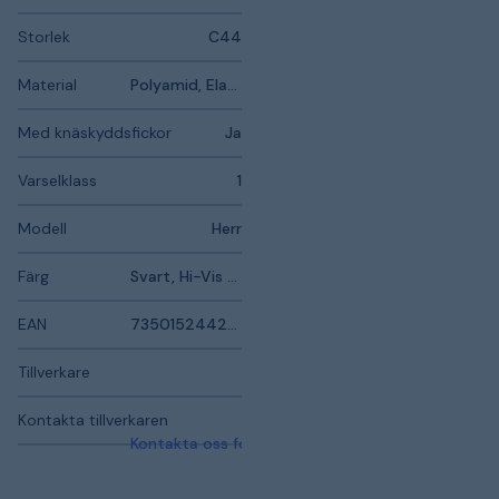
Storlek
C44
Material
Polyamid, Elastan, Polyuretan
Med knäskyddsfickor
Ja
Varselklass
1
Modell
Herr
Färg
Svart, Hi-Vis gul
EAN
7350152442634
Tillverkare
Kontakta tillverkaren
Kontakta oss för mer information