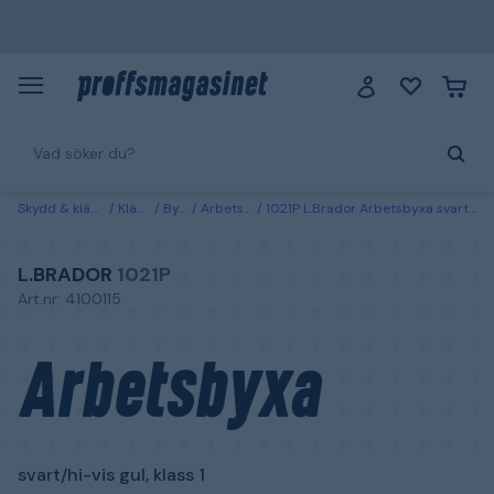
Skydd & kläder
Kläder
Byxor
Arbetsbyxor
1021P L.Brador Arbetsbyxa svart/hi-vis gul, klass 1 C44
L.BRADOR
1021P
Art.nr: 4100115
Arbetsbyxa
svart/hi-vis gul, klass 1