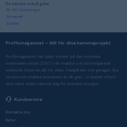
Du kanske också gillar
AL-KO Snöslungor
Armacell
Zodiac
Proffsmagasinet – Allt för dina hemmaprojekt
Proffsmagasinet har hjälpt kunder på den nordiska
marknaden sedan 2007. I vår snabba och lättnavigerade
webbutik hittar du allt för villan, trädgården och garaget. Bra
service och snabba leveranser är vår grej - vi skickar oftast
dina varor redan samma dag för leverans imorgon.
Kundservice
Kontakta oss
Retur