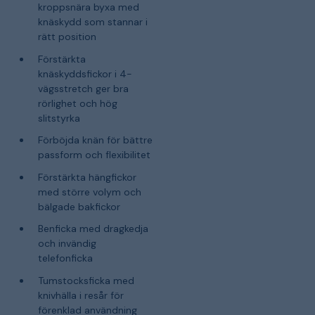
kroppsnära byxa med
knäskydd som stannar i
rätt position
Förstärkta
knäskyddsfickor i 4-
vägsstretch ger bra
rörlighet och hög
slitstyrka
Förböjda knän för bättre
passform och flexibilitet
Förstärkta hängfickor
med större volym och
bälgade bakfickor
Benficka med dragkedja
och invändig
telefonficka
Tumstocksficka med
knivhälla i resår för
förenklad användning