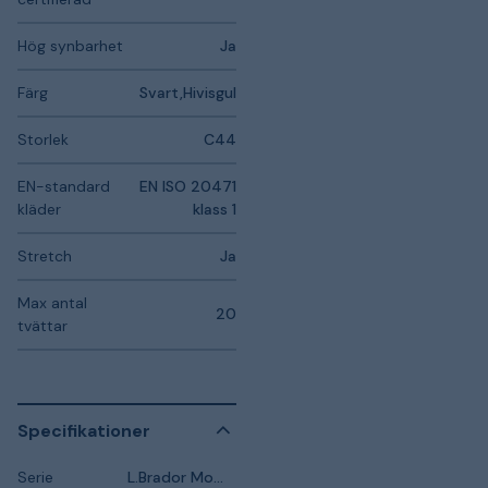
Hög synbarhet
Ja
Färg
Svart,Hivisgul
Storlek
C44
EN-standard
EN ISO 20471
kläder
klass 1
Stretch
Ja
Max antal
20
tvättar
Specifikationer
Serie
L.Brador Momentum