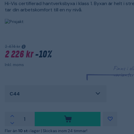
Hi-Vis certifierad hantverksbyxa i klass 1. Byxan är helt i st
tar din arbetskomfort till en ny nivå.
2 474 kr
2 226 kr
-10%
Inkl. moms
Finns i ol
varianter
C44
Fler än
10 st
i lager |
Skickas inom 24 timmar!