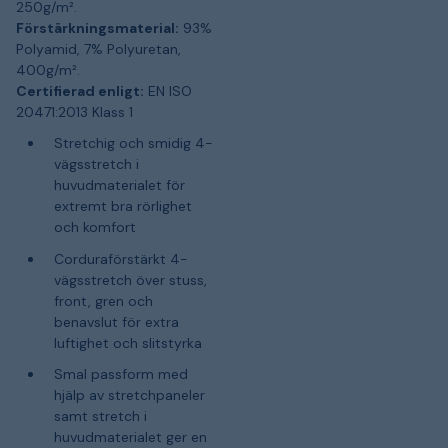
250g/m².
Förstärkningsmaterial:
93%
Polyamid, 7% Polyuretan,
400g/m².
Certifierad enligt:
EN ISO
20471:2013 Klass 1
Stretchig och smidig 4-
vägsstretch i
huvudmaterialet för
extremt bra rörlighet
och komfort
Corduraförstärkt 4-
vägsstretch över stuss,
front, gren och
benavslut för extra
luftighet och slitstyrka
Smal passform med
hjälp av stretchpaneler
samt stretch i
huvudmaterialet ger en