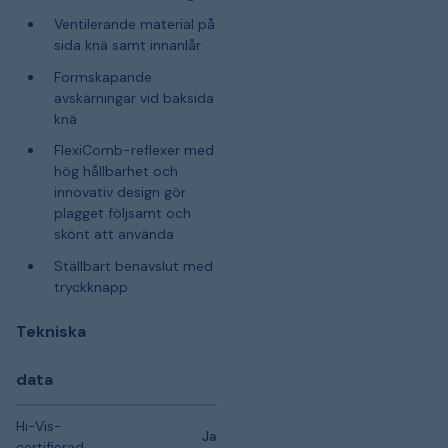
Ventilerande material på
sida knä samt innanlår
Formskapande
avskärningar vid baksida
knä
FlexiComb-reflexer med
hög hållbarhet och
innovativ design gör
plagget följsamt och
skönt att använda
Ställbart benavslut med
tryckknapp
Tekniska
data
Hi-Vis-
Ja
certifierad