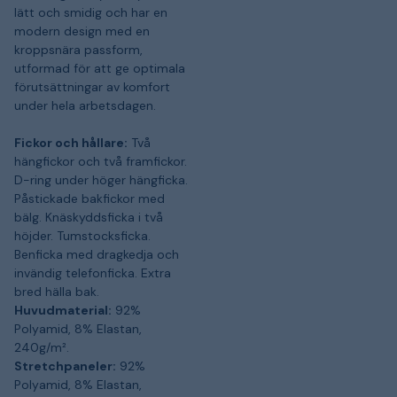
lätt och smidig och har en
modern design med en
kroppsnära passform,
utformad för att ge optimala
förutsättningar av komfort
under hela arbetsdagen.
Fickor och hållare:
Två
hängfickor och två framfickor.
D-ring under höger hängficka.
Påstickade bakfickor med
bälg. Knäskyddsficka i två
höjder. Tumstocksficka.
Benficka med dragkedja och
invändig telefonficka. Extra
bred hälla bak.
Huvudmaterial:
92%
Polyamid, 8% Elastan,
240g/m².
Stretchpaneler:
92%
Polyamid, 8% Elastan,