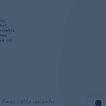
nnen
fort.
örstärkta
 med
fack och
Finns i olika varianter