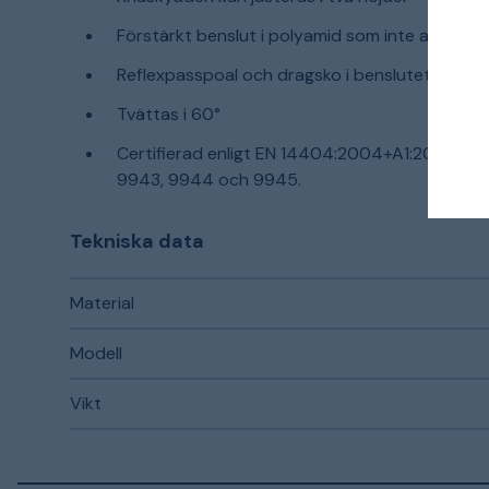
Förstärkt benslut i polyamid som inte absorbe
Reflexpasspoal och dragsko i benslutet.
Tvättas i 60°
Certifierad enligt EN 14404:2004+A1:2010 Typ
9943, 9944 och 9945.
Tekniska data
Material
Modell
Vikt