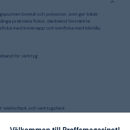
ingspunnen bomull och polyester, som ger både
nga praktiska fickor, däribland förstärkta
sficka med knivknapp och benficka med blixtlås,
psband för verktyg
mt telefonfack och verktygsfack
nt™ Kevlar®
Välkommen till Proffsmagasinet!