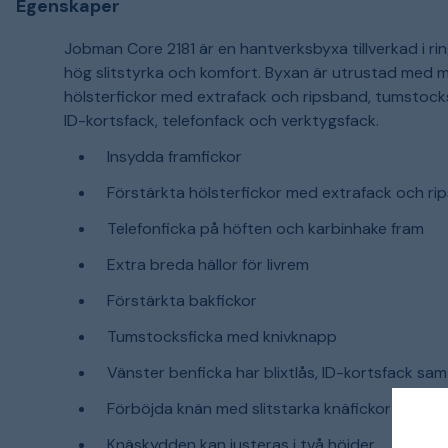
Egenskaper
Jobman Core 2181 är en hantverksbyxa tillverkad i r
hög slitstyrka och komfort. Byxan är utrustad med må
hölsterfickor med extrafack och ripsband, tumstock
ID-kortsfack, telefonfack och verktygsfack.
Insydda framfickor
Förstärkta hölsterfickor med extrafack och ri
Telefonficka på höften och karbinhake fram
Extra breda hällor för livrem
Förstärkta bakfickor
Tumstocksficka med knivknapp
Vänster benficka har blixtlås, ID-kortsfack sa
Förböjda knän med slitstarka knäfickor i DuPo
Knäskydden kan justeras i två höjder