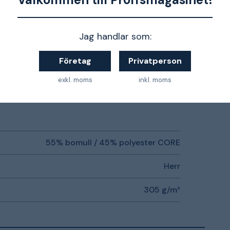
rar fukt
Jag handlar som:
Företag
Privatperson
 2 Nivå 1 tillsammans med Jobmans knäskydd
exkl. moms
inkl. moms
55% bomull / 45% polyester CORE
Herr
305 g/m²