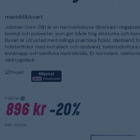
marinblå/svart
Jobman Core 2181 är en hantverksbyxa tillverkad i ringspu
bomull och polyester, som ger både hög slitstyrka och kom
Byxan är utrustad med många praktiska fickor, däribland f
hölsterfickor med extrafack och ripsband, tumstocksficka
knivknapp och benficka med blixtlås, ID-kortsfack, telefon
verktygsfack.
1 120 kr
896 kr
-20%
Inkl. moms