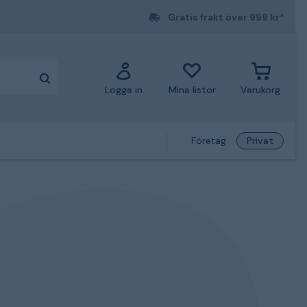
Gratis frakt över 999 kr*
Logga in
Mina listor
Varukorg
Företag
Privat