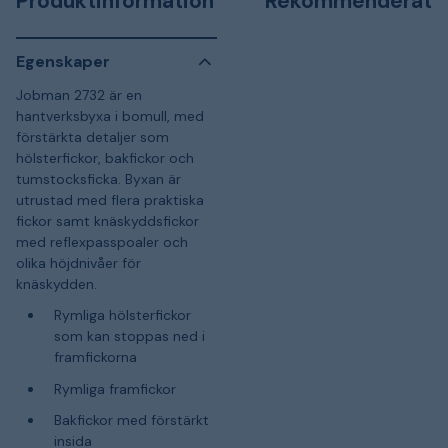
Produktinformation
Rekommenderat
Egenskaper
Jobman 2732 är en
hantverksbyxa i bomull, med
förstärkta detaljer som
hölsterfickor, bakfickor och
tumstocksficka. Byxan är
utrustad med flera praktiska
fickor samt knäskyddsfickor
med reflexpasspoaler och
olika höjdnivåer för
knäskydden.
Rymliga hölsterfickor
som kan stoppas ned i
framfickorna
Rymliga framfickor
Bakfickor med förstärkt
insida