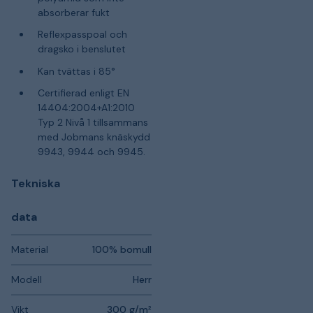
absorberar fukt
Reflexpasspoal och
dragsko i benslutet
Kan tvättas i 85°
Certifierad enligt EN
14404:2004+A1:2010
Typ 2 Nivå 1 tillsammans
med Jobmans knäskydd
9943, 9944 och 9945.
Tekniska
data
Material
100% bomull
Modell
Herr
Vikt
300 g/m²