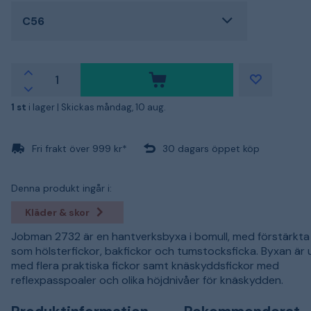
C56
1 st
i lager |
Skickas måndag, 10 aug.
Fri frakt över 999 kr*
30 dagars öppet köp
Denna produkt ingår i:
Kläder & skor
Jobman 2732 är en hantverksbyxa i bomull, med förstärkta 
som hölsterfickor, bakfickor och tumstocksficka. Byxan är
med flera praktiska fickor samt knäskyddsfickor med
reflexpasspoaler och olika höjdnivåer för knäskydden.