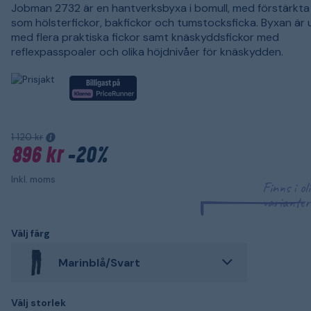
Jobman 2732 är en hantverksbyxa i bomull, med förstärkta 
som hölsterfickor, bakfickor och tumstocksficka. Byxan är
med flera praktiska fickor samt knäskyddsfickor med
reflexpasspoaler och olika höjdnivåer för knäskydden.
1 120 kr
896 kr
-20%
Inkl. moms
Finns i ol
varianter
Välj färg
Marinblå/Svart
Välj storlek