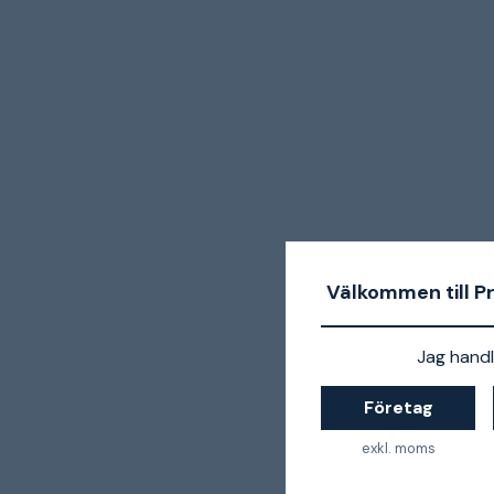
Välkommen till P
Jag handl
Företag
exkl. moms