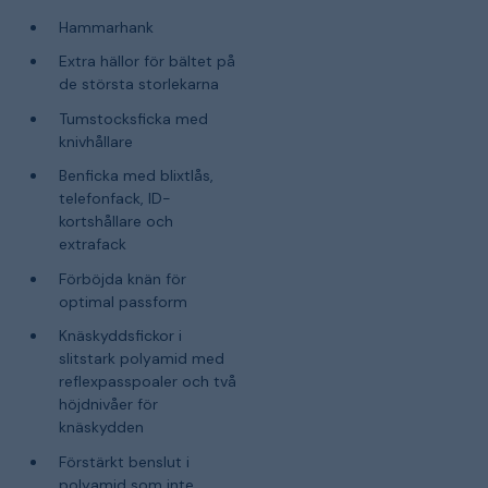
Hammarhank
Extra hällor för bältet på
de största storlekarna
Tumstocksficka med
knivhållare
Benficka med blixtlås,
telefonfack, ID-
kortshållare och
extrafack
Förböjda knän för
optimal passform
Knäskyddsfickor i
slitstark polyamid med
reflexpasspoaler och två
höjdnivåer för
knäskydden
Förstärkt benslut i
polyamid som inte