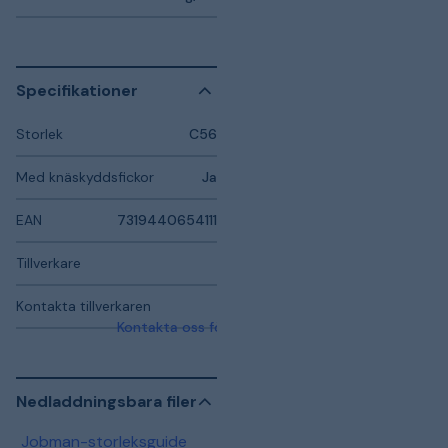
Specifikationer
Storlek
C56
Med knäskyddsfickor
Ja
EAN
7319440654111
Tillverkare
Kontakta tillverkaren
Kontakta oss för mer information
Nedladdningsbara filer
Jobman-storleksguide