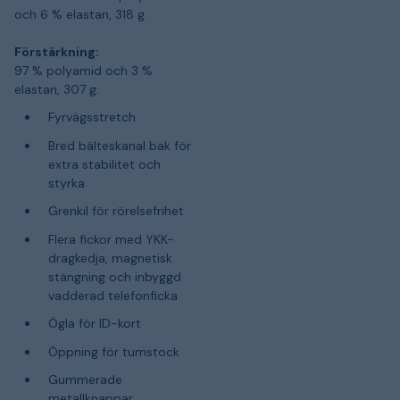
och 6 % elastan, 318 g.
Förstärkning:
97 % polyamid och 3 %
elastan, 307 g.
Fyrvägsstretch
Bred bälteskanal bak för
extra stabilitet och
styrka
Grenkil för rörelsefrihet
Flera fickor med YKK-
dragkedja, magnetisk
stängning och inbyggd
vadderad telefonficka
Ögla för ID-kort
Öppning för tumstock
Gummerade
metallknappar