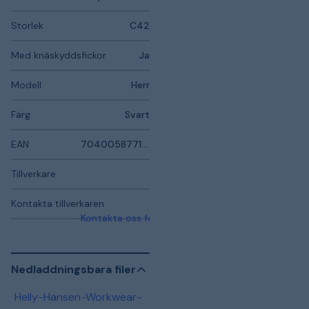
Storlek
C42
Med knäskyddsfickor
Ja
Modell
Herr
Färg
Svart
EAN
7040058771890
Tillverkare
Kontakta tillverkaren
Kontakta oss för mer information
Nedladdningsbara filer
Helly-Hansen-Workwear-