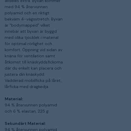
alldeles extra. Byxan kommer
med 94 % återvunnen
polyamid och en riktigt
bekväm 4-vägsstretch. Byxan
är "bodymapped" vilket
innebär att byxan är byggd
med olika tjocklek i material
för optimal rörlighet och
komfort. Öppning vid sidan av
knäna för ventilation samt
åtkomst till knäskyddsfickorna
där du enkelt kan placera och
justera din knäskydd.
Vadderad mobilficka på låret,
lårficka med dragkedja.
Material:
94 % återvunnen polyamid
och 6 % elastan, 225 g.
Sekundärt Material:
94 % återvunnen polyamid