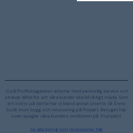
Vi på Proffsmagasinet arbetar med personlig service och
strävar alltid för att våra kunder ska bli riktigt nöjda. Som
ett kvitto på detta har vi bland annat utsetts till Årets
butik inom bygg och renovering på Prisjakt. Betyget här
ovan speglar våra kunders omdömen på Trustpilot.
Se alla betyg och recensioner här