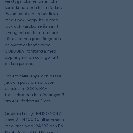
verktygsficka, en pennficka
samt knapp och hälla för kniv.
Byxan har även en benficka
med tryckknapp, ficka med
lock och kardborrelås samt
D-ring och en hammarhank.
För att kunna joba länge och
bekvämt är knäfickorna
CORDURA-förstärkta med
öppning inifrån som gör att
de kan justeras.
För att hålla länge och passa
just din passform är även
bensluten CORDURA-
förstärkta och kan förlängas 5
cm eller förkortas 3 cm.
Godkänd enligt EN ISO 20471
klass 2, EN 14404 tillsammans
med knäskydd 124292 och EN
13758-2 UPF 40+ UV-skydd.