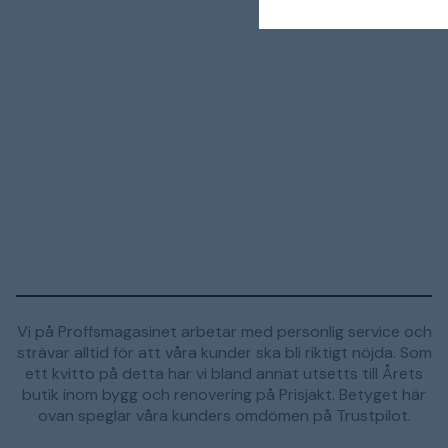
Vi på Proffsmagasinet arbetar med personlig service och
strävar alltid för att våra kunder ska bli riktigt nöjda. Som
ett kvitto på detta har vi bland annat utsetts till Årets
butik inom bygg och renovering på Prisjakt. Betyget här
ovan speglar våra kunders omdömen på Trustpilot.