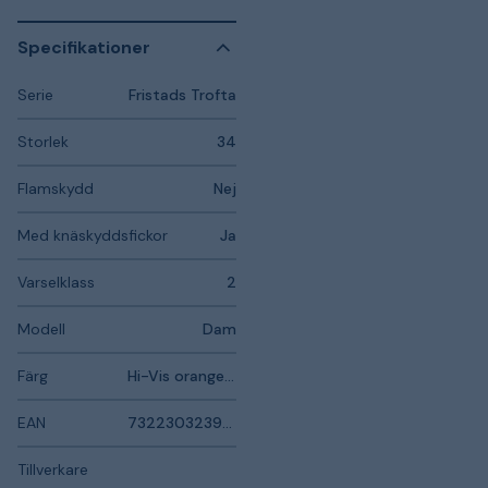
Specifikationer
Serie
Fristads Trofta
Storlek
34
Flamskydd
Nej
Med knäskyddsfickor
Ja
Varselklass
2
Modell
Dam
Färg
Hi-Vis orange, Grå
EAN
7322303239837
Tillverkare