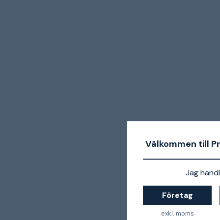
Välkommen till P
Jag handl
Företag
exkl. moms