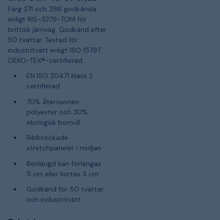
Färg 271 och 286 godkända
enligt RIS-3279-TOM för
brittisk järnväg. Godkänd efter
50 tvättar. Testad för
industritvätt enligt ISO 15797.
OEKO-TEX®-certifierad.
EN ISO 20471 klass 2
certifierad
70% återvunnen
polyester och 30%
ekologisk bomull
Ribbstickade
stretchpaneler i midjan
Benlängd kan förlängas
5 cm eller kortas 3 cm
Godkänd för 50 tvättar
och industritvätt