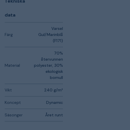
Tekniska
data
Varsel
Färg
Gul/Marinblå
(F171)
70%
återvunnen
Material
polyester, 30%
ekologisk
bomull
Vikt
240 g/m²
Koncept
Dynamic
Säsonger
Året runt