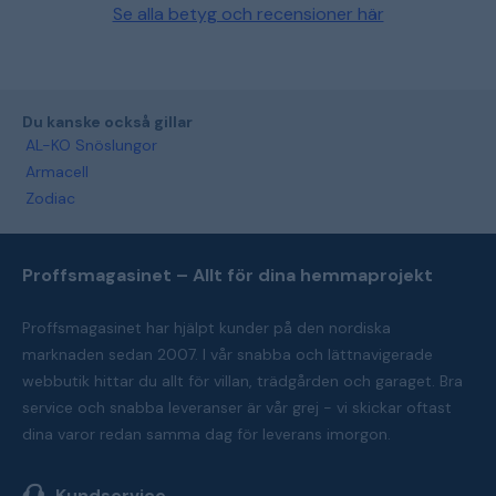
Se alla betyg och recensioner här
Du kanske också gillar
AL-KO Snöslungor
Armacell
Zodiac
Proffsmagasinet – Allt för dina hemmaprojekt
Proffsmagasinet har hjälpt kunder på den nordiska
marknaden sedan 2007. I vår snabba och lättnavigerade
webbutik hittar du allt för villan, trädgården och garaget. Bra
service och snabba leveranser är vår grej - vi skickar oftast
dina varor redan samma dag för leverans imorgon.
Kundservice