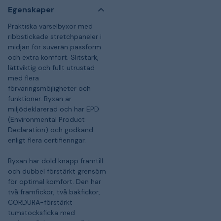
Egenskaper
Praktiska varselbyxor med
ribbstickade stretchpaneler i
midjan för suverän passform
och extra komfort. Slitstark,
lättviktig och fullt utrustad
med flera
förvaringsmöjligheter och
funktioner. Byxan är
miljödeklarerad och har EPD
(Environmental Product
Declaration) och godkänd
enligt flera certifieringar.
Byxan har dold knapp framtill
och dubbel förstärkt grensöm
för optimal komfort. Den har
två framfickor, två bakfickor,
CORDURA-förstärkt
tumstocksficka med