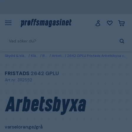
Skydd & kläder
Kläder
Byxor
Arbetsbyxor
2642 GPLU Fristads Arbetsbyxa varselorange/grå Varselorange/Grå
FRISTADS
2642 GPLU
Art.nr: 3112552
Arbetsbyxa
varselorange/grå