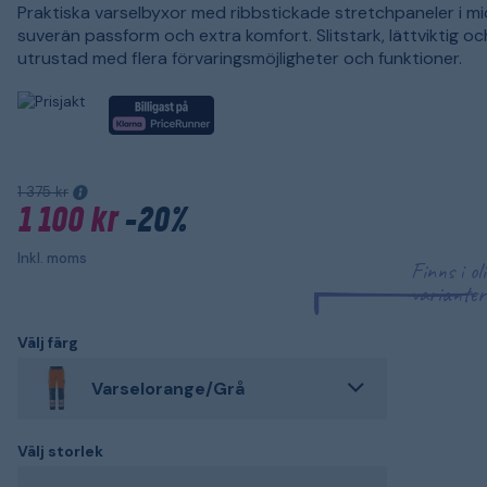
Praktiska varselbyxor med ribbstickade stretchpaneler i mi
suverän passform och extra komfort. Slitstark, lättviktig och
utrustad med flera förvaringsmöjligheter och funktioner.
1 375 kr
1 100 kr
-20%
Inkl. moms
Finns i ol
varianter
Välj färg
Varselorange/Grå
Välj storlek