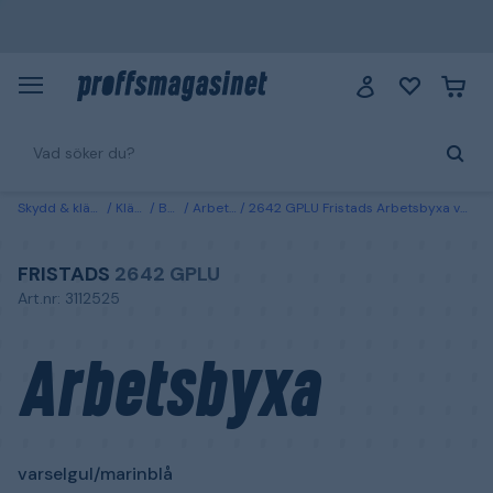
Skydd & kläder
Kläder
Byxor
Arbetsbyxor
2642 GPLU Fristads Arbetsbyxa varselgul/marinblå Varselgul/Marinblå
FRISTADS
2642 GPLU
Art.nr: 3112525
Arbetsbyxa
varselgul/marinblå