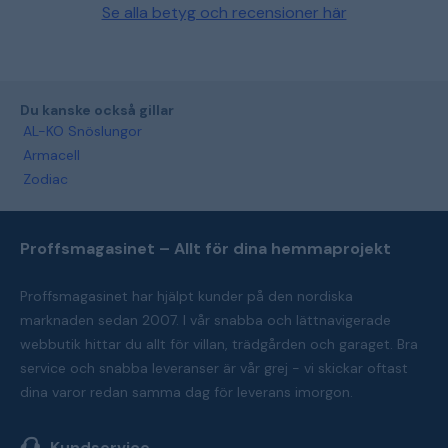
Se alla betyg och recensioner här
Du kanske också gillar
AL-KO Snöslungor
Armacell
Zodiac
Proffsmagasinet – Allt för dina hemmaprojekt
Proffsmagasinet har hjälpt kunder på den nordiska
marknaden sedan 2007. I vår snabba och lättnavigerade
webbutik hittar du allt för villan, trädgården och garaget. Bra
service och snabba leveranser är vår grej - vi skickar oftast
dina varor redan samma dag för leverans imorgon.
Kundservice