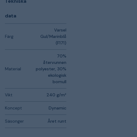
Tekniska
data
Varsel
Färg
Gul/Marinblå
(F171)
70%
återvunnen
Material
polyester, 30%
ekologisk
bomull
Vikt
240 g/m²
Koncept
Dynamic
Säsonger
Året runt