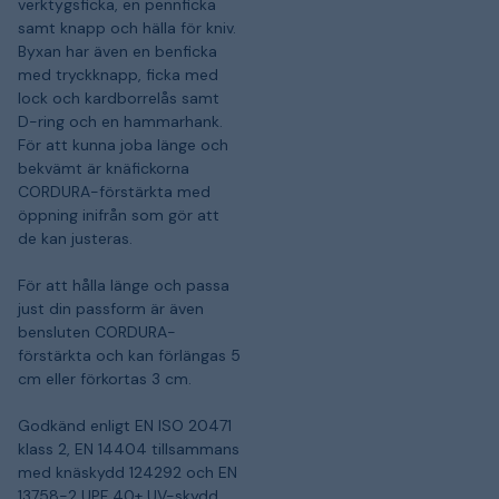
verktygsficka, en pennficka
samt knapp och hälla för kniv.
Byxan har även en benficka
med tryckknapp, ficka med
lock och kardborrelås samt
D-ring och en hammarhank.
För att kunna joba länge och
bekvämt är knäfickorna
CORDURA-förstärkta med
öppning inifrån som gör att
de kan justeras.
För att hålla länge och passa
just din passform är även
bensluten CORDURA-
förstärkta och kan förlängas 5
cm eller förkortas 3 cm.
Godkänd enligt EN ISO 20471
klass 2, EN 14404 tillsammans
med knäskydd 124292 och EN
13758-2 UPF 40+ UV-skydd.