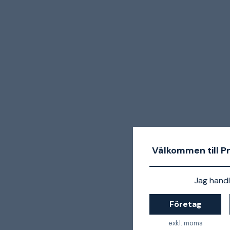
Välkommen till P
Jag handl
Företag
exkl. moms