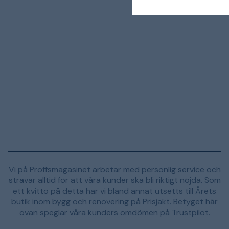
Vi på Proffsmagasinet arbetar med personlig service och
strävar alltid för att våra kunder ska bli riktigt nöjda. Som
ett kvitto på detta har vi bland annat utsetts till Årets
butik inom bygg och renovering på Prisjakt. Betyget här
ovan speglar våra kunders omdömen på Trustpilot.