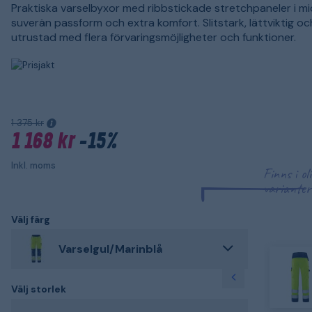
Praktiska varselbyxor med ribbstickade stretchpaneler i mi
suverän passform och extra komfort. Slitstark, lättviktig och
utrustad med flera förvaringsmöjligheter och funktioner.
1 375 kr
1 168 kr
-15%
Inkl. moms
Finns i ol
varianter
Välj färg
Varselgul/Marinblå
Välj storlek