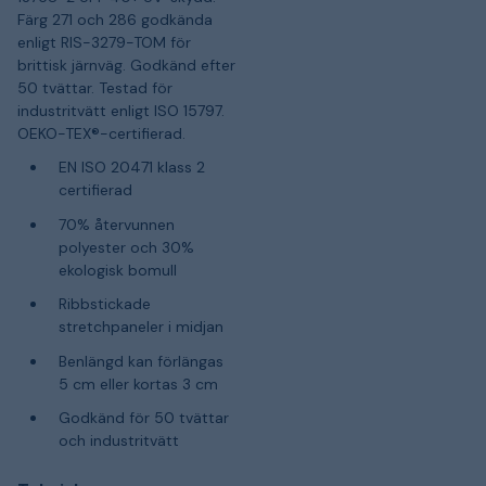
Färg 271 och 286 godkända
enligt RIS-3279-TOM för
brittisk järnväg. Godkänd efter
50 tvättar. Testad för
industritvätt enligt ISO 15797.
OEKO-TEX®-certifierad.
EN ISO 20471 klass 2
certifierad
70% återvunnen
polyester och 30%
ekologisk bomull
Ribbstickade
stretchpaneler i midjan
Benlängd kan förlängas
5 cm eller kortas 3 cm
Godkänd för 50 tvättar
och industritvätt