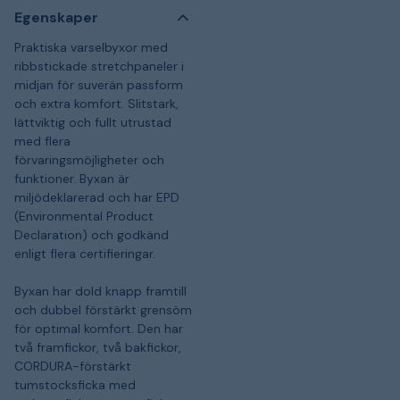
Egenskaper
Praktiska varselbyxor med
ribbstickade stretchpaneler i
midjan för suverän passform
och extra komfort. Slitstark,
lättviktig och fullt utrustad
med flera
förvaringsmöjligheter och
funktioner. Byxan är
miljödeklarerad och har EPD
(Environmental Product
Declaration) och godkänd
enligt flera certifieringar.
Byxan har dold knapp framtill
och dubbel förstärkt grensöm
för optimal komfort. Den har
två framfickor, två bakfickor,
CORDURA-förstärkt
tumstocksficka med