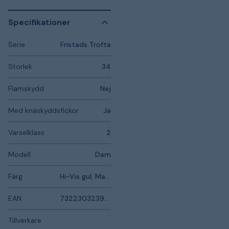
Specifikationer
Serie
Fristads Trofta
Storlek
34
Flamskydd
Nej
Med knäskyddsfickor
Ja
Varselklass
2
Modell
Dam
Färg
Hi-Vis gul, Marinblå
EAN
7322303239561
Tillverkare