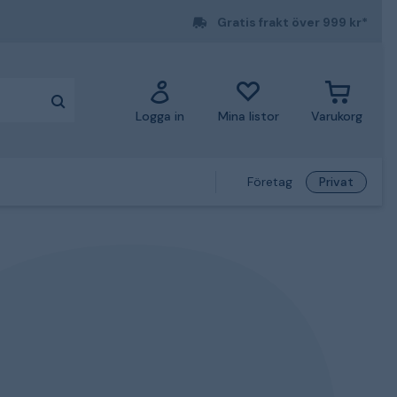
Gratis frakt över 999 kr*
Logga in
Mina listor
Varukorg
Företag
Privat