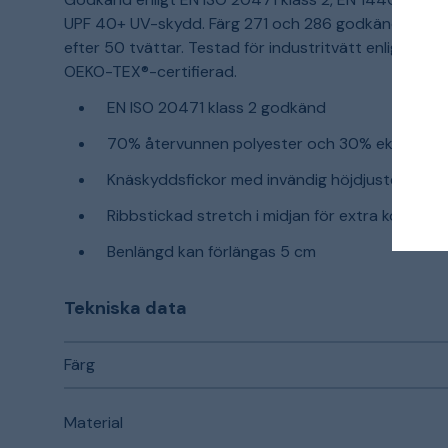
UPF 40+ UV-skydd. Färg 271 och 286 godkända enlig
efter 50 tvättar. Testad för industritvätt enligt ISO
OEKO-TEX®-certifierad.
EN ISO 20471 klass 2 godkänd
70% återvunnen polyester och 30% ekologisk 
Knäskyddsfickor med invändig höjdjustering
Ribbstickad stretch i midjan för extra komfort
Benlängd kan förlängas 5 cm
Tekniska data
Färg
Material