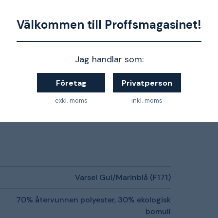
t RIS-3279-TOM för brittisk järnväg. Godkänd
Välkommen till Proffsmagasinet!
 15797. EPD reg.nr 3882 på environdec.com.
Jag handlar som:
bomull
Företag
Privatperson
exkl. moms
inkl. moms
Varsel Gul/Marinblå (F171)
70% återvunnen polyester, 30% ekologisk
bomull