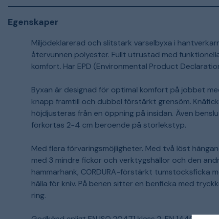
Egenskaper
Miljödeklarerad och slitstark varselbyxa i hantverkarm
återvunnen polyester. Fullt utrustad med funktionella
komfort. Har EPD (Environmental Product Declaration
Byxan är designad för optimal komfort på jobbet med
knapp framtill och dubbel förstärkt grensöm. Knäf
höjdjusteras från en öppning på insidan. Även benslu
förkortas 2-4 cm beroende på storlekstyp.
Med flera förvaringsmöjligheter. Med två löst häng
med 3 mindre fickor och verktygshällor och den andra
hammarhank, CORDURA-förstärkt tumstocksficka me
hälla för kniv. På benen sitter en benficka med tryc
ring.
Godkänd enligt EN ISO 20471 klass 2, EN 14404 til