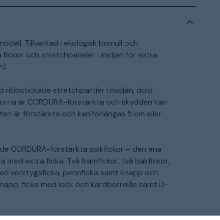
odell. Tillverkad i ekologisk bomull och
 fickor och stretchpaneler i midjan för extra
).
 ribbstickade stretchpartier i midjan, dold
ickorna är CORDURA-förstärkta och skydden kan
ten är förstärkta och kan´förlängas 5 cm eller
ande CORDURA-förstärkta spikfickor – den ena
 med extra ficka. Två framfickor, två bakfickor,
d verktygsficka, pennficka samt knapp och
kknapp, ficka med lock och kardborrelås samt D-
lsammans med knäskydd 124292 och EN 13758-2