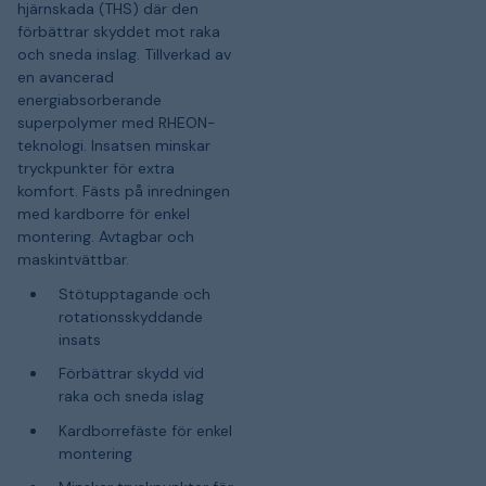
hjärnskada (THS) där den
förbättrar skyddet mot raka
och sneda inslag. Tillverkad av
en avancerad
energiabsorberande
superpolymer med RHEON-
teknologi. Insatsen minskar
tryckpunkter för extra
komfort. Fästs på inredningen
med kardborre för enkel
montering. Avtagbar och
maskintvättbar.
Stötupptagande och
rotationsskyddande
insats
Förbättrar skydd vid
raka och sneda islag
Kardborrefäste för enkel
montering