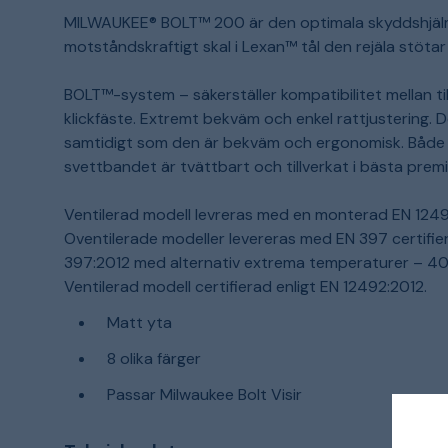
MILWAUKEE® BOLT™ 200 är den optimala skyddshjälm
motståndskraftigt skal i Lexan™ tål den rejäla stöta
BOLT™-system – säkerställer kompatibilitet mellan ti
klickfäste. Extremt bekväm och enkel rattjustering.
samtidigt som den är bekväm och ergonomisk. Både
svettbandet är tvättbart och tillverkat i bästa premi
Ventilerad modell levreras med en monterad EN 1249
Oventilerade modeller levereras med EN 397 certifier
397:2012 med alternativ extrema temperaturer – 40°
Ventilerad modell certifierad enligt EN 12492:2012.
Matt yta
8 olika färger
Passar Milwaukee Bolt Visir