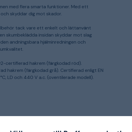
en med flera smarta funktioner. Med ett
r och skyddar dig mot skador.
llbehör tack vare ett enkelt och lättanvänt
 Den skumbeklädda insidan skyddar mot slag
 den andningsbara hjälminredningen och
umkvalitet.
2-certifierad hakrem (färgkodad röd).
ad hakrem (färgkodad grå). Certifierad enligt EN
C, LD och 440 V a.c. (oventilerade modell).