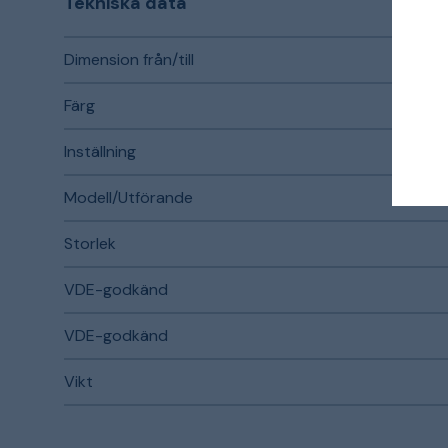
Tekniska data
Dimension från/till
Färg
Inställning
Modell/Utförande
Storlek
VDE-godkänd
VDE-godkänd
Vikt