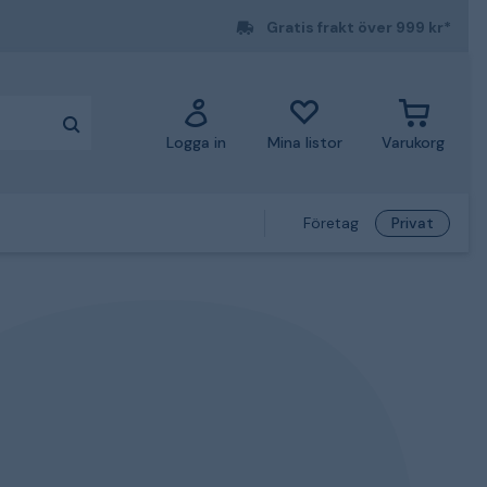
Gratis frakt över 999 kr*
Logga in
Mina listor
Varukorg
Företag
Privat