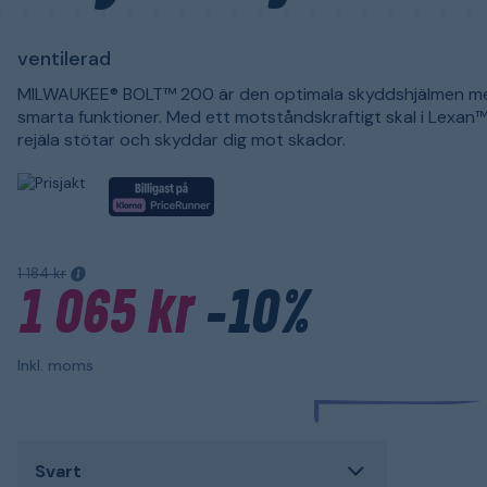
ventilerad
MILWAUKEE® BOLT™ 200 är den optimala skyddshjälmen me
smarta funktioner. Med ett motståndskraftigt skal i Lexan™
rejäla stötar och skyddar dig mot skador.
1 184 kr
1 065 kr
-10%
Inkl. moms
Svart