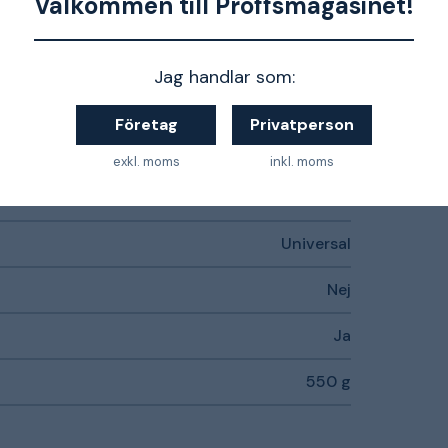
Välkommen till Proffsmagasinet!
520…680 mm
Jag handlar som:
Svart
Företag
Privatperson
Vred/Vridknapp
exkl. moms
inkl. moms
Kepsform
Universal
Nej
Ja
550 g