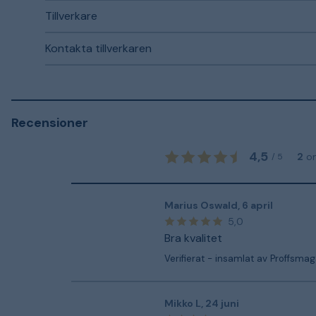
Tillverkare
Kontakta tillverkaren
Recensioner
4,5
2
o
/
5
Marius Oswald
,
6 april
5,0
Bra kvalitet
Verifierat - insamlat av Proffsmag
Mikko L
,
24 juni