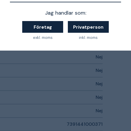
Jag handlar som:
Företag
Privatperson
Hellberg Secure
exkl. moms
inkl. moms
Nej
Nej
Nej
Nej
Nej
Nej
7391441000371