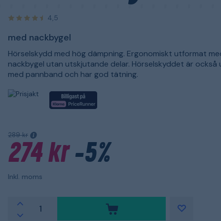
4,5
med nackbygel
Hörselskydd med hög dämpning. Ergonomiskt utformat me
nackbygel utan utskjutande delar. Hörselskyddet är också 
med pannband och har god tätning.
289 kr
274 kr
-5%
Inkl. moms