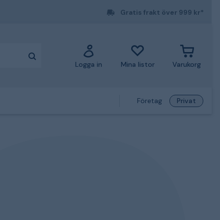
Gratis frakt över 999 kr*
Logga in
Mina listor
Varukorg
Företag
Privat