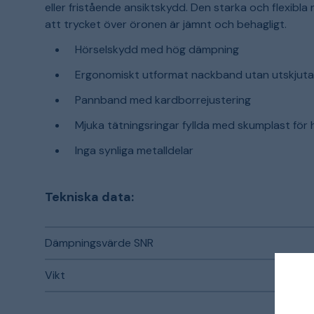
eller fristående ansiktskydd. Den starka och flexibl
att trycket över öronen är jämnt och behagligt.
Hörselskydd med hög dämpning
Ergonomiskt utformat nackband utan utskjuta
Pannband med kardborrejustering
Mjuka tätningsringar fyllda med skumplast för
Inga synliga metalldelar
Tekniska data:
Dämpningsvärde SNR
Vikt