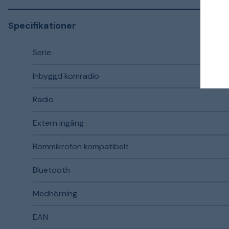
Specifikationer
Serie
Inbyggd komradio
Radio
Extern ingång
Bommikrofon kompatibelt
Bluetooth
Medhörning
EAN