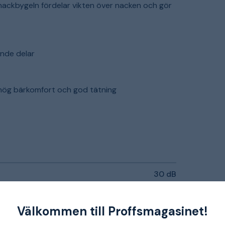
a nackbygeln fördelar vikten över nacken och gör
nde delar
 hög bärkomfort och god tätning
30 dB
215 g
Välkommen till Proffsmagasinet!