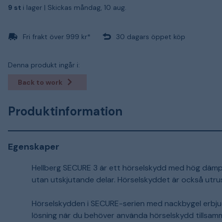
9 st
i lager |
Skickas måndag, 10 aug.
Fri frakt över 999 kr*
30 dagars öppet köp
Denna produkt ingår i:
Back to work
Produktinformation
Egenskaper
Hellberg SECURE 3 är ett hörselskydd med hög däm
utan utskjutande delar. Hörselskyddet är också utr
Hörselskydden i SECURE-serien med nackbygel erbjude
lösning när du behöver använda hörselskydd tillsamm