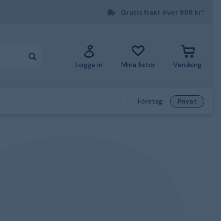
Gratis frakt över 999 kr*
Logga in
Mina listor
Varukorg
Företag
Privat