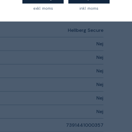
exkl. moms
inkl. moms
Hellberg Secure
Nej
Nej
Nej
Nej
Nej
Nej
7391441000357