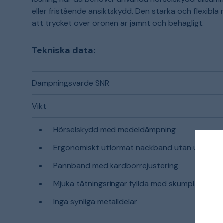
eller fristående ansiktskydd. Den starka och flexibl
att trycket över öronen är jämnt och behagligt.
Tekniska data:
Dämpningsvärde SNR
Vikt
Hörselskydd med medeldämpning
Ergonomiskt utformat nackband utan utskjuta
Pannband med kardborrejustering
Mjuka tätningsringar fyllda med skumplast för
Inga synliga metalldelar