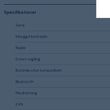
Specifikationer
Serie
Inbyggd komradio
Radio
Extern ingång
Bommikrofon kompatibelt
Bluetooth
Medhörning
EAN