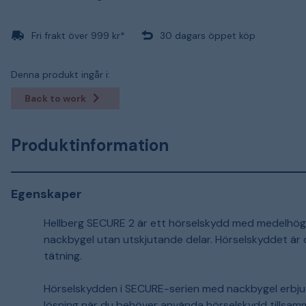
Fri frakt över 999 kr*
30 dagars öppet köp
Denna produkt ingår i:
Back to work
Produktinformation
Egenskaper
Hellberg SECURE 2 är ett hörselskydd med medelhö
nackbygel utan utskjutande delar. Hörselskyddet ä
tätning.
Hörselskydden i SECURE-serien med nackbygel erbjude
lösning när du behöver använda hörselskydd tillsamm