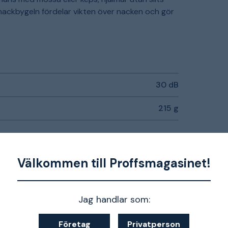
a nackbygeln fördelar vikten över nacken och gör
30 dB
215 g
nde delar
Välkommen till Proffsmagasinet!
 hög bärkomfort och god tätning
Jag handlar som:
Företag
Privatperson