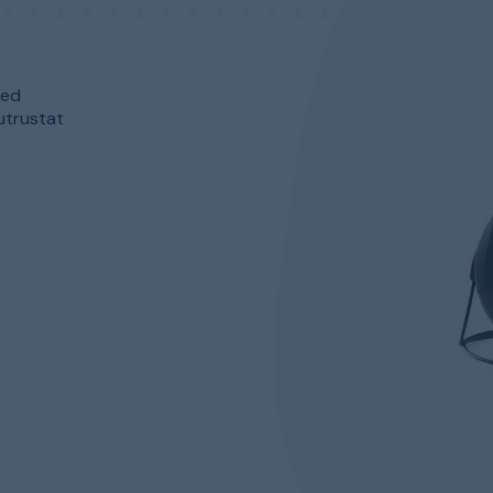
med
utrustat