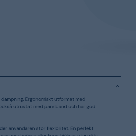
g dämpning. Ergonomiskt utformat med
r också utrustat med pannband och har god
r användaren stor flexibilitet. En perfekt
ans med mössa eller keps, hjälmar utan slits