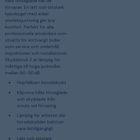
hålls förseglade när de
förvaras. En lätt och slitstark
hjässbygel med enkel
storleksjustering ger bra
komfort. Perfekt för alla
professionella användare som
utsätts för kortvarigt buller
som service och underhåll,
inspektioner och installationer.
Skyddsnivå 2 är lämplig för
måttliga till höga ljudnivåer,
mellan 90-110 dB.
Hopfällbart hörselskydd
Kåporna hålls förseglade
och skyddade från
smuts vid förvaring
Lämplig för arbeten där
hörselskyddet behöver
vara lättillgängligt
Lätt och slitstark