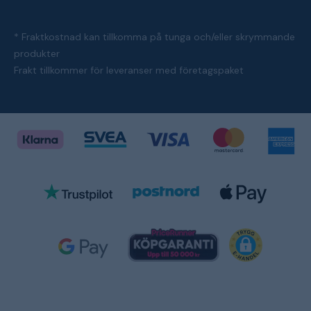
* Fraktkostnad kan tillkomma på tunga och/eller skrymmande
produkter
Frakt tillkommer för leveranser med företagspaket