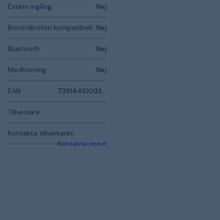
Extern ingång
Nej
Bommikrofon kompatibelt
Nej
Bluetooth
Nej
Medhörning
Nej
EAN
7391441003389
Tillverkare
Kontakta tillverkaren
Kontakta oss för mer information