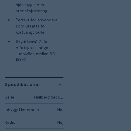
hjässbygel med
storleksjustering
Perfekt för användare
som utsätts för
kortvarigt buller
Skyddsnivå 2 för
måttliga till höga
ljudnivåer, mellan 90-
110 dB
Specifikationer
Serie
Hellberg Secure
Inbyggd komradio
Nej
Radio
Nej