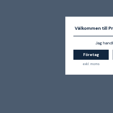
Välkommen till P
Jag handl
Företag
exkl. moms