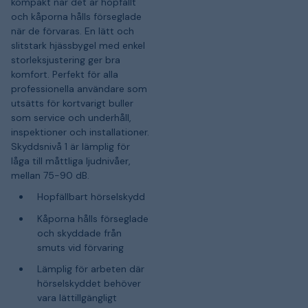
kompakt när det är hopfällt
och kåporna hålls förseglade
när de förvaras. En lätt och
slitstark hjässbygel med enkel
storleksjustering ger bra
komfort. Perfekt för alla
professionella användare som
utsätts för kortvarigt buller
som service och underhåll,
inspektioner och installationer.
Skyddsnivå 1 är lämplig för
låga till måttliga ljudnivåer,
mellan 75-90 dB.
Hopfällbart hörselskydd
Kåporna hålls förseglade
och skyddade från
smuts vid förvaring
Lämplig för arbeten där
hörselskyddet behöver
vara lättillgängligt