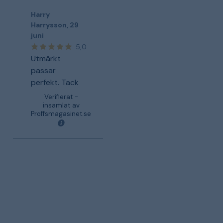
Harry
Harrysson
,
29
juni
5,0
Utmärkt
passar
perfekt. Tack
Verifierat -
insamlat av
Proffsmagasinet.se