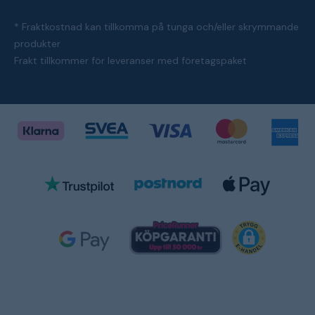
* Fraktkostnad kan tillkomma på tunga och/eller skrymmande
produkter
Frakt tillkommer för leveranser med företagspaket