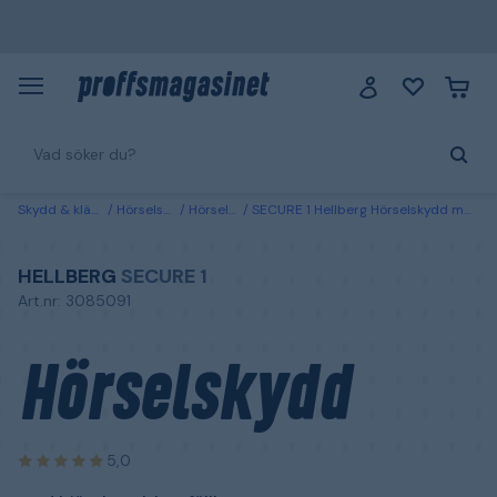
Skydd & kläder
Hörselskydd
Hörselkåpor
SECURE 1 Hellberg Hörselskydd med hjässbygel, hopfällbart
HELLBERG
SECURE 1
Art.nr: 3085091
Hörselskydd
5,0