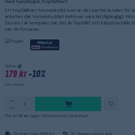
med hjässbygel, hopfällbart
Ett hopfällbart hörselskydd som är det perfekta valet för al
arbeten där hörselskyddet behöver vara lättillgängligt. Hö
Secure 1 är kompakt när det är hopfällt och kåporna hålls 
när de förvaras.
199 kr
179 kr
-10%
Inkl. moms
Fler än
10 st
i lager |
Skickas inom 24 timmar!
Fri frakt över 999 kr*
30 dagars öppet köp