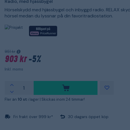
Radio, med hjässbygel
Hörselskydd med hjässbygel och inbyggd radio. RELAX skyd
hörsel medan du lyssnar på din favoritradiostation.
951 kr
903 kr
-5%
Inkl. moms
Fler än
10 st
i lager |
Skickas inom 24 timmar!
Fri frakt över 999 kr*
30 dagars öppet köp