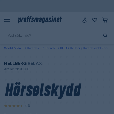
Skydd & kläder
Hörselskydd
Hörselkåpor
RELAX Hellberg Hörselskydd Radio, med hjässbygel
HELLBERG
RELAX
Art.nr: 2870016
Hörselskydd
4,6