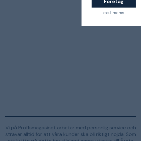
Företag
exkl. moms
Vi på Proffsmagasinet arbetar med personlig service och
strävar alltid för att våra kunder ska bli riktigt nöjda. Som
ett kvitto på detta har vi bland annat utsetts till Årets