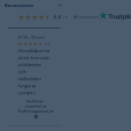
Recensioner
4,6
16
omdömen
/
5
STIG
,
25 juni
5,0
Hörselkåporna
sitter bra utan
attklämma
och
radiodelen
fungerar
utmärkt.
Verifierat -
insamlat av
Proffsmagasinet.se