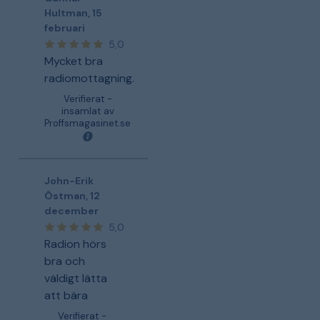
Hultman
,
15
februari
5,0
Mycket bra
radiomottagning.
Verifierat -
insamlat av
Proffsmagasinet.se
John-Erik
Östman
,
12
december
5,0
Radion hörs
bra och
väldigt lätta
att bära
Verifierat -