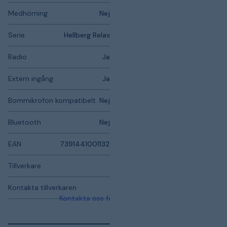
Medhörning
Nej
Serie
Hellberg Relax
Radio
Ja
Extern ingång
Ja
Bommikrofon kompatibelt
Nej
Bluetooth
Nej
EAN
7391441001132
Tillverkare
Kontakta tillverkaren
Kontakta oss för mer information