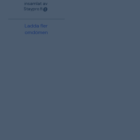
insamlat av
Staypro.fi
Ladda fler
omdömen