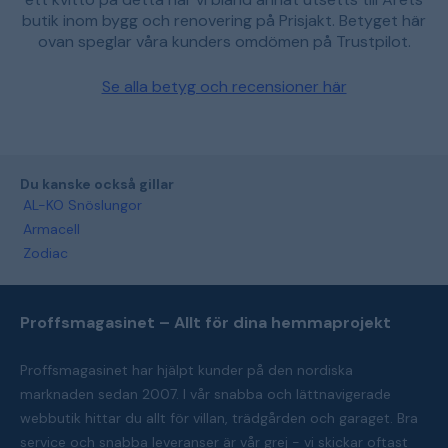
butik inom bygg och renovering på Prisjakt. Betyget här
ovan speglar våra kunders omdömen på Trustpilot.
Se alla betyg och recensioner här
Du kanske också gillar
AL-KO Snöslungor
Armacell
Zodiac
Proffsmagasinet – Allt för dina hemmaprojekt
Proffsmagasinet har hjälpt kunder på den nordiska
marknaden sedan 2007. I vår snabba och lättnavigerade
webbutik hittar du allt för villan, trädgården och garaget. Bra
service och snabba leveranser är vår grej - vi skickar oftast