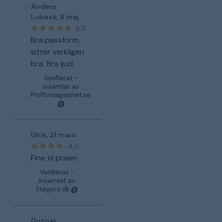
Anders
Lubeck
,
8 maj
5,0
Bra passform,
sitter verkligen
bra. Bra ljud
Verifierat -
insamlat av
Proffsmagasinet.se
Ulrik
,
21 mars
4,0
Fine til prisen
Verifierat -
insamlat av
Staypro.dk
Gunnar