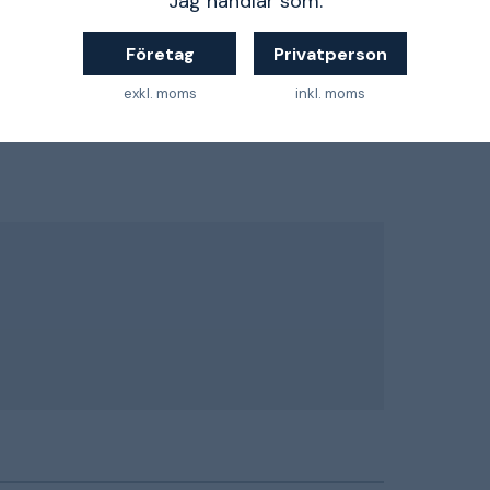
Jag handlar som:
orn för skydd av hörsel och trådlös
Företag
Privatperson
exkl. moms
inkl. moms
lan