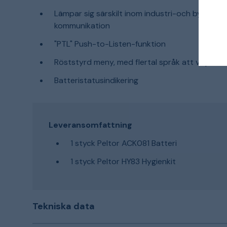
Lämpar sig särskilt inom industri-och byggsekt
kommunikation
"PTL" Push-to-Listen-funktion
Röststyrd meny, med flertal språk att välja mel
Batteristatusindikering
Leveransomfattning
1 styck Peltor ACK081 Batteri
1 styck Peltor HY83 Hygienkit
Tekniska data