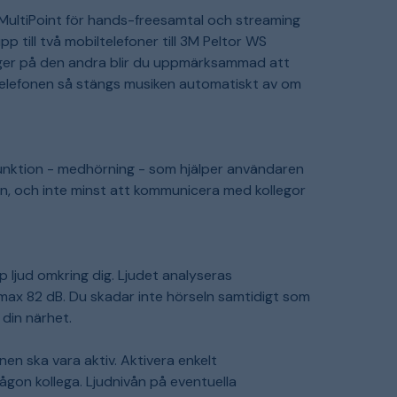
 MultiPoint för hands-freesamtal och streaming
p till två mobiltelefoner till 3M Peltor WS
ringer på den andra blir du uppmärksammad att
telefonen så stängs musiken automatiskt av om
nktion - medhörning - som hjälper användaren
gen, och inte minst att kommunicera med kollegor
 ljud omkring dig. Ljudet analyseras
 max 82 dB. Du skadar inte hörseln samtidigt som
 din närhet.
en ska vara aktiv. Aktivera enkelt
on kollega. Ljudnivån på eventuella