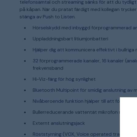
telefonsamtal och streaming sänks för att du tydlig
på kåpan. När du pratat färdigt med kollegan trycker
stänga av Push to Listen.
Hörselskydd med inbyggd förprogrammerad ana
Uppladdningsbart litiumjonbatteri
Hjälper dig att kommunicera effektivt i bullriga 
32 förprogrammerade kanaler, 16 kanaler (anal
frekvensband
Hi-Viz-färg för hög synlighet
Bluetooth Multipoint för smidig anslutning av 
Nivåberoende funktion hjälper till att förbät
Bullerreducerande vattentät mikrofon med IP
Externt anslutningsjack
Röststyrning (VOX, Voice operated transmission