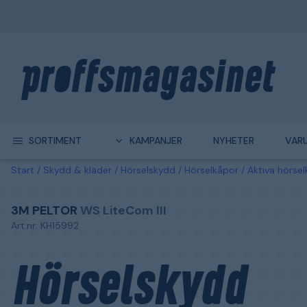
SORTIMENT
KAMPANJER
NYHETER
VAR
Start
Skydd & kläder
Hörselskydd
Hörselkåpor
Aktiva hörse
3M PELTOR
WS LiteCom III
Art.nr: KH15992
Hörselskydd