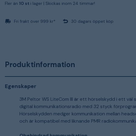
Fler än
10 st
i lager |
Skickas inom 24 timmar!
Fri frakt över 999 kr*
30 dagars öppet köp
Produktinformation
Egenskaper
3M Peltor WS LiteCom III är ett hörselskydd i ett vä
digital kommunikationsradio med 32 styck förprog
Hörselskydden medger kommunikation mellan headset
och är kompatibel med liknande PMR radiokommunik
Obehindrad kommunikation