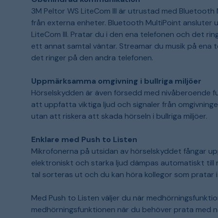
3M Peltor WS LiteCom III är utrustad med Bluetooth
från externa enheter. Bluetooth MultiPoint ansluter up
LiteCom III. Pratar du i den ena telefonen och det 
ett annat samtal väntar. Streamar du musik på ena 
det ringer på den andra telefonen.
Uppmärksamma omgivning i bullriga miljöer
Hörselskydden är även försedd med nivåberoende fu
att uppfatta viktiga ljud och signaler från omgivnin
utan att riskera att skada hörseln i bullriga miljöer.
Enklare med Push to Listen
Mikrofonerna på utsidan av hörselskyddet fångar upp
elektroniskt och starka ljud dämpas automatiskt till
tal sorteras ut och du kan höra kollegor som pratar i
Med Push to Listen väljer du när medhörningsfunktion
medhörningsfunktionen när du behöver prata med någ