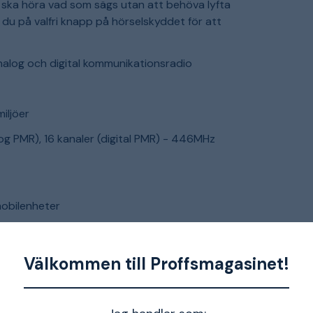
t ska höra vad som sägs utan att behöva lyfta
 du på valfri knapp på hörselskyddet för att
log och digital kommunikationsradio
miljöer
og PMR), 16 kanaler (digital PMR) - 446MHz
mobilenheter
tra situationsmedvetenhet och kommunikation
68-skyddsklass
Välkommen till Proffsmagasinet!
) för handsfree-användning i bullriga miljöer