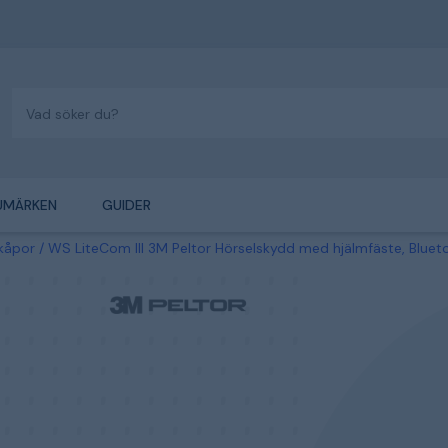
UMÄRKEN
GUIDER
lkåpor
WS LiteCom III 3M Peltor Hörselskydd med hjälmfäste, Blueto