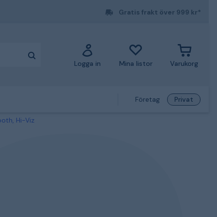
Gratis frakt över 999 kr*
Logga in
Mina listor
Varukorg
Företag
Privat
oth, Hi-Viz