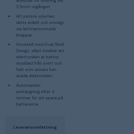
anslutas för lyssning via
3,5mm-ingången
Att justera volymen
sköts enkelt och smidigt
via lättmanövrerade
knappar
Utrustad med Dual Shell
Design, vilket innebär att
elektroniken är bättre
skyddad från svett och
fukt som annars kan
skada elektroniken
Automatiskt
avstängning efter 4
timmar för att spara på
batterierna
Leveransomfattning