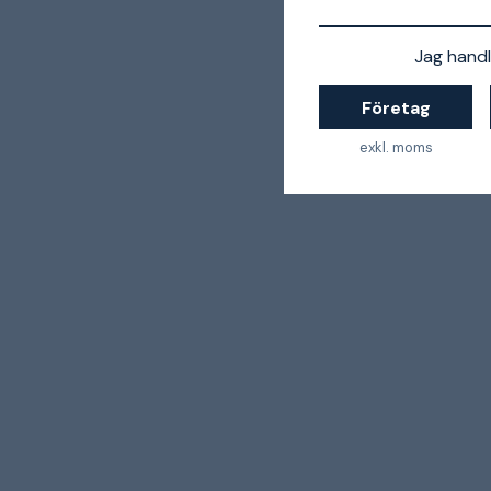
Jag handl
Företag
exkl. moms