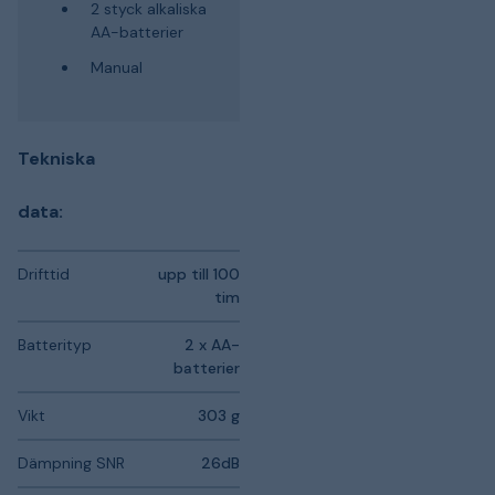
2 styck alkaliska
AA-batterier
Manual
Tekniska
data:
Drifttid
upp till 100
tim
Batterityp
2 x AA-
batterier
Vikt
303 g
Dämpning SNR
26dB