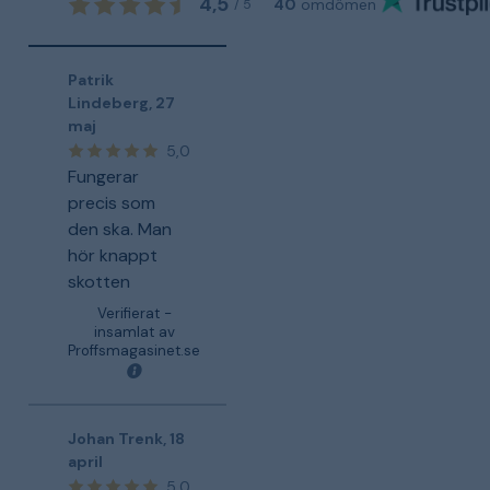
4,5
40
omdömen
/
5
Patrik
Lindeberg
,
27
maj
5,0
Fungerar
precis som
den ska. Man
hör knappt
skotten
Verifierat -
insamlat av
Proffsmagasinet.se
Johan Trenk
,
18
april
5,0