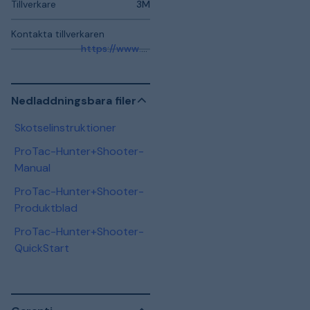
Tillverkare
3M
Kontakta tillverkaren
https://www.3msverige.se/3M/sv_SE/company-ndc/help-center/
Nedladdningsbara filer
Skotselinstruktioner
ProTac-Hunter+Shooter-
Manual
ProTac-Hunter+Shooter-
Produktblad
ProTac-Hunter+Shooter-
QuickStart