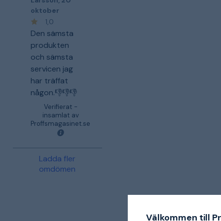
Larsson
,
20
oktober
1,0
Den sämsta
produkten
och sämsta
servicen jag
har träffat
någon.👎👎👎
Verifierat -
insamlat av
Proffsmagasinet.se
Ladda fler
omdömen
Välkommen till P