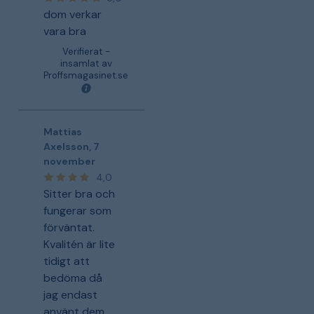
dom verkar
vara bra
Verifierat -
insamlat av
Proffsmagasinet.se
Mattias
Axelsson
,
7
november
4,0
Sitter bra och
fungerar som
förväntat.
Kvalitén är lite
tidigt att
bedöma då
jag endast
använt dem