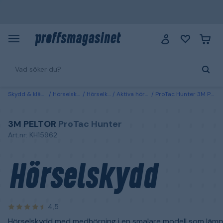
Skydd & kläder
Hörselskydd
Hörselkåpor
Aktiva hörselkåpor
ProTac Hunter 3M Peltor Hörselskydd
3M PELTOR
ProTac Hunter
Art.nr: KH15962
Hörselskydd
4,5
Hörselskydd med medhörning i en smalare modell som lämpa