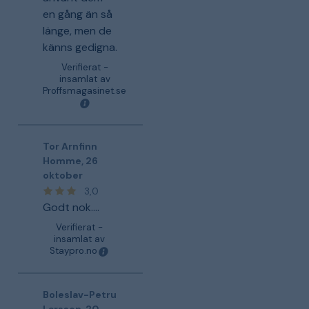
en gång än så
länge, men de
känns gedigna.
Verifierat -
insamlat av
Proffsmagasinet.se
Tor Arnfinn
Homme
,
26
oktober
3,0
Godt nok....
Verifierat -
insamlat av
Staypro.no
Boleslav-Petru