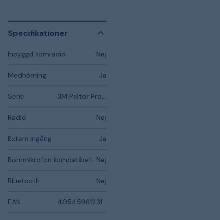
Specifikationer
Inbyggd komradio
Nej
Medhörning
Ja
Serie
3M Peltor ProTac
Radio
Nej
Extern ingång
Ja
Bommikrofon kompatibelt
Nej
Bluetooth
Nej
EAN
4054596123120