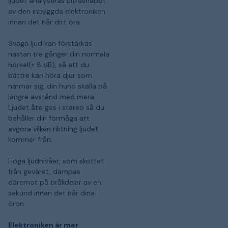
ljudet analyseras ultrasnabbt
av den inbyggda elektroniken
innan det når ditt öra.
Svaga ljud kan förstärkas
nästan tre gånger din normala
hörsel(+ 8 dB), så att du
bättre kan höra djur som
närmar sig, din hund skälla på
längre avstånd med mera.
Ljudet återges i stereo så du
behåller din förmåga att
avgöra vilken riktning ljudet
kommer från.
Höga ljudnivåer, som skottet
från geväret, dämpas
däremot på bråkdelar av en
sekund innan det når dina
öron.
Elektroniken är mer