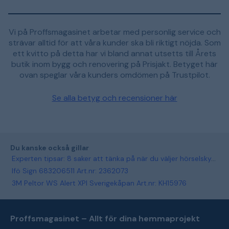
Vi på Proffsmagasinet arbetar med personlig service och
strävar alltid för att våra kunder ska bli riktigt nöjda. Som
ett kvitto på detta har vi bland annat utsetts till Årets
butik inom bygg och renovering på Prisjakt. Betyget här
ovan speglar våra kunders omdömen på Trustpilot.
Se alla betyg och recensioner här
Du kanske också gillar
Experten tipsar: 8 saker att tänka på när du väljer hörselskydd för jakt och skytte
Ifö Sign 683206511 Art.nr: 2362073
3M Peltor WS Alert XPI Sverigekåpan Art.nr: KH15976
Proffsmagasinet – Allt för dina hemmaprojekt