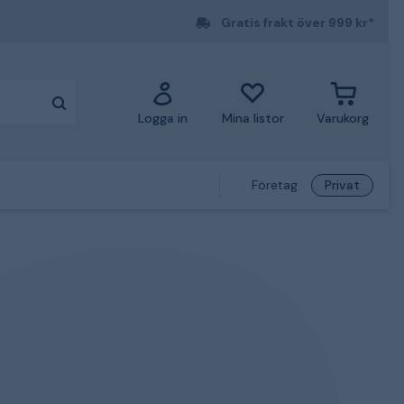
Gratis frakt över 999 kr*
Logga in
Mina listor
Varukorg
Företag
Privat