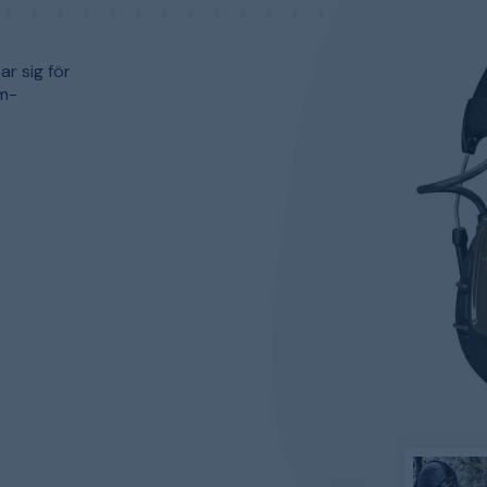
r sig för
mm-