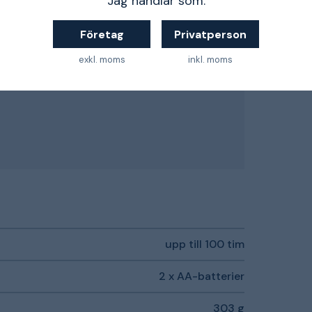
Jag handlar som:
t spara på batterierna
Företag
Privatperson
exkl. moms
inkl. moms
upp till 100 tim
2 x AA-batterier
303 g