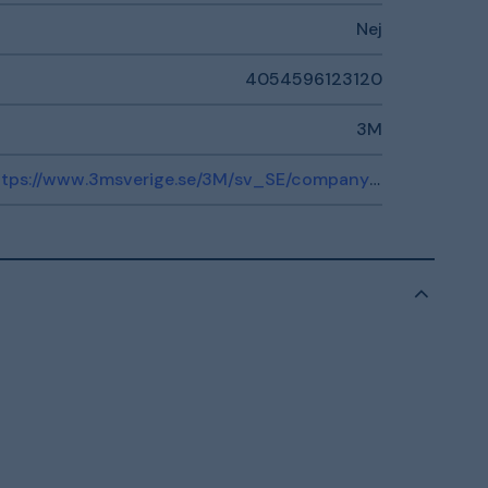
Nej
4054596123120
3M
https://www.3msverige.se/3M/sv_SE/company-ndc/help-center/