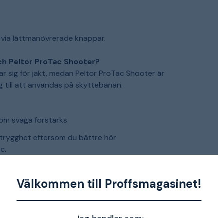
t via lättmanövrerade knappar.
och Peltor ProTac Shooter?
r sig för jakt, medan Peltor ProTac Shooter är
till att användas på skyttebanan.
t
om svaga förstärks
trygghet eftersom du bättre hör
c.
g via 3,5mm-ingången
Välkommen till Proffsmagasinet!
via lättmanövrerade knappar
att elektroniken är bättre skyddad från svett