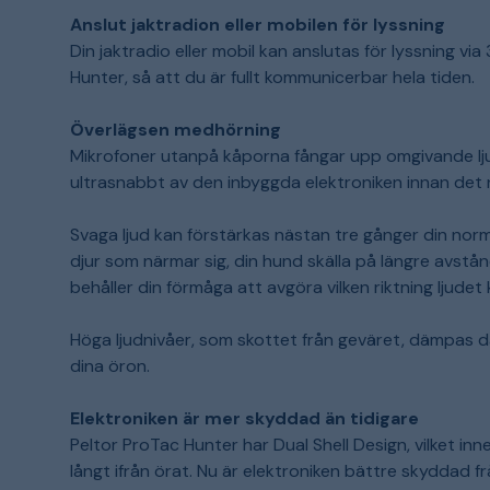
Anslut jaktradion eller mobilen för lyssning
Din jaktradio eller mobil kan anslutas för lyssning v
Hunter, så att du är fullt kommunicerbar hela tiden.
Överlägsen medhörning
Mikrofoner utanpå kåporna fångar upp omgivande lj
ultrasnabbt av den inbyggda elektroniken innan det n
Svaga ljud kan förstärkas nästan tre gånger din norm
djur som närmar sig, din hund skälla på längre avstå
behåller din förmåga att avgöra vilken riktning ljudet
Höga ljudnivåer, som skottet från geväret, dämpas 
dina öron.
Elektroniken är mer skyddad än tidigare
Peltor ProTac Hunter har Dual Shell Design, vilket inn
långt ifrån örat. Nu är elektroniken bättre skyddad 