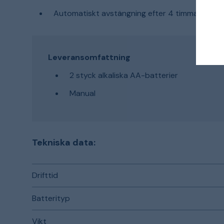
Automatiskt avstängning efter 4 timmar för at
Leveransomfattning
2 styck alkaliska AA-batterier
Manual
Tekniska data:
Drifttid
Batterityp
Vikt