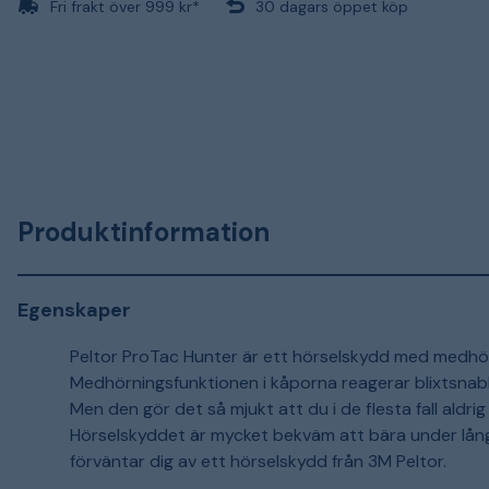
Fri frakt över 999 kr*
30 dagars öppet köp
Produktinformation
Egenskaper
Peltor ProTac Hunter är ett hörselskydd med medhörni
Medhörningsfunktionen i kåporna reagerar blixtsnabb
Men den gör det så mjukt att du i de flesta fall aldri
Hörselskyddet är mycket bekväm att bära under lån
förväntar dig av ett hörselskydd från 3M Peltor.