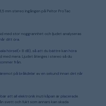
ia 3,5 mm stereo ingången på Peltor ProTac
ud med stor noggrannhet och ljudet analyseras
år ditt öra.
ala hörsel(+ 8 dB), så att du bättre kan höra
nd med mera. Ljudet återges i stereo så du
 kommer från.
däremot på bråkdelar av en sekund innan det når
ebär att all elektronik inuti kåpan är placerade
från svett och fukt som annars kan skada