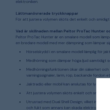
elektroniken.
Lättmanövrerade tryckknappar
För att justera volymen sköts det enkelt och smidig
Vad är skillnaden mellan Peltor ProTac Hunter 
Peltor ProTac Hunter är en smalare modell som lämpa
en bredare modell med mer dämpning som lämpar sig 
Hörselskydd i en smalare modell lämplig för jak
Medhörning som dämpar höga ljud samtidigt s
Medhörningsfunktionen ökar din säkerhet och 
varningssignaler, larm, rop, backande fordon et
Jaktradio eller mobil kan anslutas för lyssnin
Att justera volymen sköts enkelt och smidigt 
Utrustad med Dual Shell Design, vilket innebär 
och fukt som annars kan skada elektroniken